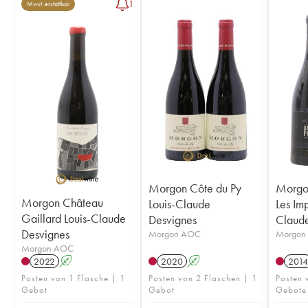
1
Mwst. erstattbar
Morgon Côte du Py
Morgon
Morgon Château
Louis-Claude
Les Imp
Gaillard Louis-Claude
Desvignes
Claude
Desvignes
Morgon AOC
Morgon
Morgon AOC
2022
A
2020
A
2014
Posten von 1 Flasche | 1
Posten von 2 Flaschen | 1
Posten 
Gebot
Gebot
Gebote