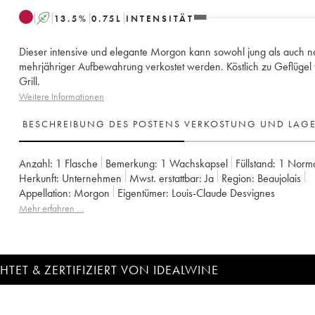
A
13.5
%
0.75
L
INTENSITÄT
Dieser intensive und elegante Morgon kann sowohl jung als auch 
mehrjähriger Aufbewahrung verkostet werden. Köstlich zu Geflügel
Grill.
Weitere Informationen
BESCHREIBUNG DES POSTENS
VERKOSTUNG UND LAG
Anzahl:
1 Flasche
Bemerkung:
1 Wachskapsel
Füllstand:
1
Norm
Herkunft:
unternehmen
Mwst. erstattbar:
ja
Region:
Beaujolais
Appellation:
Morgon
Eigentümer:
Louis-Claude Desvignes
Mehr erfahren …
TET & ZERTIFIZIERT VON IDEALWINE