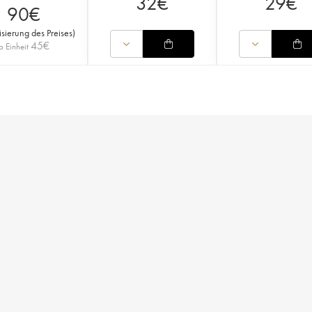
32
€
29
€
90
€
isierung des Preises
)
45
€
o Einheit