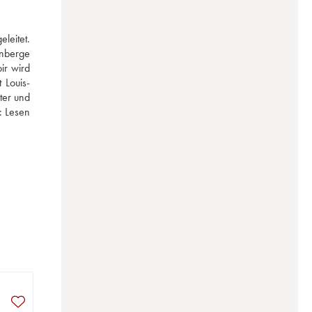
eitet. 
nberge 
r wird 
 Louis-
er und 
: 
Lesen 