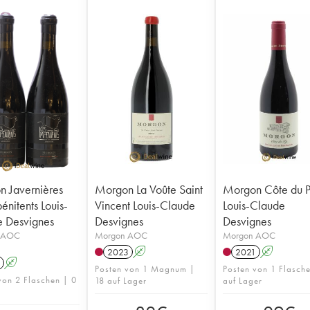
 Javernières
Morgon La Voûte Saint
Morgon Côte du 
énitents Louis-
Vincent Louis-Claude
Louis-Claude
 Desvignes
Desvignes
Desvignes
 AOC
Morgon AOC
Morgon AOC
2023
A
2021
A
A
Posten von 1 Magnum |
Posten von 1 Flasch
von 2 Flaschen | 0
18 auf Lager
auf Lager