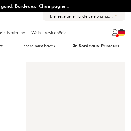
rgund
,
Bordeaux
,
Champagne
...
Die Preise gelten für die Lieferung nach:
ein-Notierung
Wein-Enzyklopädie
re
Unsere must-haves
🍇
Bordeaux Primeurs