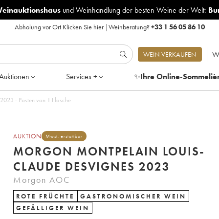
Weinauktionshaus
und
Weinhandlung der besten Weine der Welt:
Bu
Abholung vor Ort
Klicken Sie hier
|
Weinberatung?
+33 1 56 05 86 10
W
WEIN VERKAUFEN
Auktionen
Services +
✨
Ihre Online-Sommeliè
2023 - Posten von 1 Flasche
AUKTION
Mwst. erstattbar
MORGON MONTPELAIN LOUIS-
CLAUDE DESVIGNES 2023
Morgon AOC
ROTE FRÜCHTE
GASTRONOMISCHER WEIN
GEFÄLLIGER WEIN