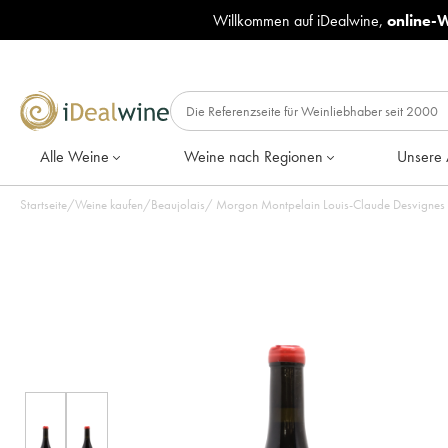
Willkommen auf iDealwine,
online-
Alle Weine
Weine nach Regionen
Unsere 
Startseite
/
Weine kaufen
/
Beaujolais
/
Morgon Montpelain Louis-Claude Desvignes 