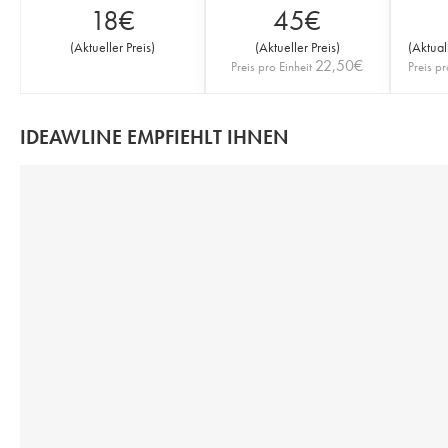
18
€
45
€
(
Aktueller Preis
)
(
Aktueller Preis
)
(
Aktual
22,50
€
Preis pro Einheit
Preis pr
IDEAWLINE EMPFIEHLT IHNEN