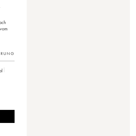
nach
 vom
ERUNG
al