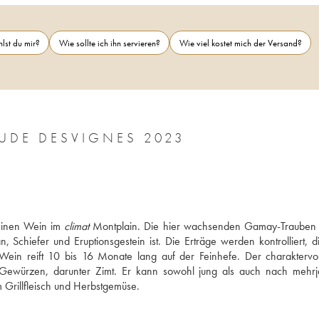
lst du mir?
Wie sollte ich ihn servieren?
Wie viel kostet mich der Versand?
UDE DESVIGNES 2023
einen Wein im 
climat
 Montplain. Die hier wachsenden Gamay-Trauben 
Schiefer und Eruptionsgestein ist. Die Erträge werden kontrolliert, di
er Wein reift 10 bis 16 Monate lang auf der Feinhefe. Der charaktervol
 Gewürzen, darunter Zimt. Er kann sowohl jung als auch nach mehrjä
Grillfleisch und Herbstgemüse.