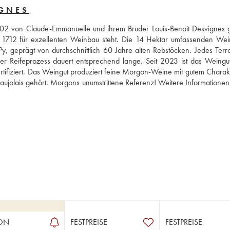
IGNES
02 von Claude-Emmanuelle und ihrem Bruder Louis-Benoît Desvignes gel
it 1712 für exzellenten Weinbau steht. Die 14 Hektar umfassenden Wei
 geprägt von durchschnittlich 60 Jahre alten Rebstöcken. Jedes Terroi
d der Reifeprozess dauert entsprechend lange. Seit 2023 ist das Weingut
rtifiziert. Das Weingut produziert feine Morgon-Weine mit gutem Charakt
aujolais gehört. Morgons unumstrittene Referenz! Weitere Informationen
ON
FESTPREISE
FESTPREISE