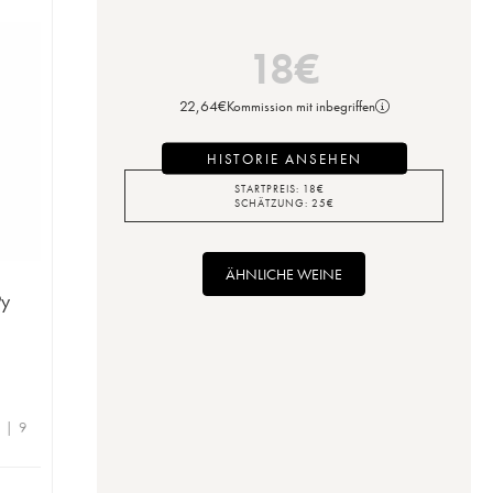
18
€
22,64
€
Kommission mit inbegriffen
HISTORIE ANSEHEN
STARTPREIS:
18
€
SCHÄTZUNG:
25
€
ÄHNLICHE WEINE
Py
e | 9