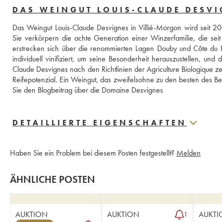
DAS WEINGUT LOUIS-CLAUDE DESV
Das Weingut Louis-Claude Desvignes in Villié-Morgon wird seit 20
Sie verkörpern die achte Generation einer Winzerfamilie, die se
erstrecken sich über die renommierten Lagen Douby und Côte du Py,
individuell vinifiziert, um seine Besonderheit herauszustellen, un
Claude Desvignes nach den Richtlinien der Agriculture Biologique ze
Reifepotenzial. Ein Weingut, das zweifelsohne zu den besten des Be
Sie den Blogbeitrag über die Domaine Desvignes
DETAILLIERTE EIGENSCHAFTEN
Haben Sie ein Problem bei diesem Posten festgestellt?
Melden
ÄHNLICHE POSTEN
AUKTION
AUKTION
AUKTI
1