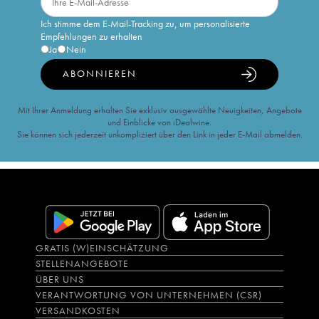
Ich stimme dem E-Mail-Tracking zu, um personalisierte
Empfehlungen zu erhalten
Ja
Nein
ABONNIEREN
Mit Ihrer Anmeldung erhalten Sie exklusiv ausgewählte Neuigkeiten, Angebote
und Einblicke von iDealwine.
Sie können sich jederzeit unkompliziert über den Link in jeder E-Mail abmelden.
GRATIS (W)EINSCHÄTZUNG
STELLENANGEBOTE
ÜBER UNS
VERANTWORTUNG VON UNTERNEHMEN (CSR)
VERSANDKOSTEN