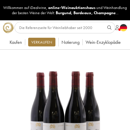
Willkommen auf iDealwine,
online-Weinauktionshaus
und
Weinhandlung
der besten Weine der Welt:
Burgund
,
Bordeaux
,
Champagne
...
Kaufen
Notierung
Wein-Enzyklopädie
VERKAUFEN