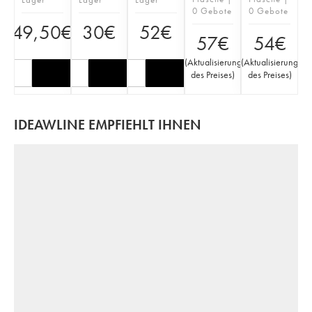
0 Gebote
0 Gebote
49,50
€
30
€
52
€
57
€
54
€
(
Aktualisierung
(
Aktualisierung
des Preises
)
des Preises
)
IDEAWLINE EMPFIEHLT IHNEN