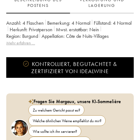
POSTENS
LAGERUNG
Anzahl:
4 Flaschen
Bemerkung:
4 Normal
Füllstand:
4
Normal
Herkunft:
privatperson
Mwst. erstattbar:
nein
Region:
Burgund
Appellation:
Côte de Nuits-Villages
Mehr erfahren …
KONTROLLIERT, BEGUTACHTET &
ZERTIFIZIERT VON IDEALWINE
Fragen Sie Margaux, unsere KI-Sommelière
Zu welchem Gericht passt es?
Welche ähnlichen Weine empfiehlst du mir?
Wie sollte ich ihn servieren?