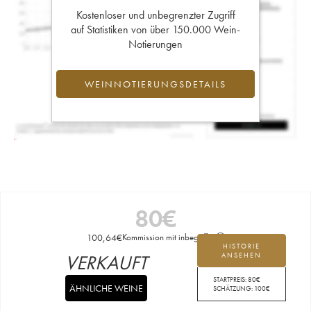
Kostenloser und unbegrenzter Zugriff
auf Statistiken von über 150.000 Wein-
Notierungen
WEINNOTIERUNGSDETAILS
80
€
100,64
€
Kommission mit inbegriffen
HISTORIE
VERKAUFT
ANSEHEN
STARTPREIS:
80
€
ÄHNLICHE WEINE
SCHÄTZUNG:
100
€