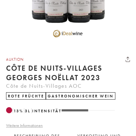
AUKTION
CÔTE DE NUITS-VILLAGES
GEORGES NOËLLAT 2023
Côte de Nuits-Villages AOC
ROTE FRÜCHTE
GASTRONOMISCHER WEIN
13
%
3
L
INTENSITÄT
Weitere Informationen
BESCHREIBUNG DES
VERKOSTUNG UND