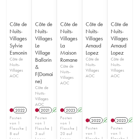
Côte de
Côte de
Côte de
Côte de
Côte de
Nuits-
Nuits-
Nuits-
Nuits-
Nuits-
Villages
Villages
Villages
Villages
Villages
Sylvie
Le
La
Arnaud
Arnaud
Esmonin
Village
Maison
Lopez
Lopez
Côte de
Ballorin
Romane
Côte de
Côte de
Nuits-
Nuits-
Nuits-
&
Côte de
Villages
Villages
Villages
Nuits-
F(Domai
AOC
AOC
AOC
Villages
ne)
AOC
Côte de
Nuits-
Villages
AOC
2022
2021
A
K
2023
A
Posten
Posten
Posten
2022
A
K
2023
A
von 1
von 1
von 1
Posten
Posten
Flasche |
Flasche |
Flasche |
von 1
von 1
8 auf
3 auf
20 auf
Flasche |
Flasche |
Lager
Lager
Lager