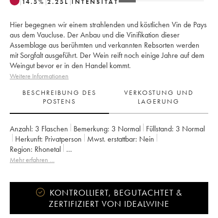
14.5
%
2.25
L
INTENSITÄT
Hier begegnen wir einem strahlenden und köstlichen Vin de Pays
aus dem Vaucluse. Der Anbau und die Vinifikation dieser
Assemblage aus berühmten und verkannten Rebsorten werden
mit Sorgfalt ausgeführt. Der Wein reift noch einige Jahre auf dem
Weingut bevor er in den Handel kommt.
Weitere Informationen
BESCHREIBUNG DES
VERKOSTUNG UND
POSTENS
LAGERUNG
Anzahl:
3 Flaschen
Bemerkung:
3 Normal
Füllstand:
3
Normal
Herkunft:
privatperson
Mwst. erstattbar:
nein
Region:
Rhonetal
Appellation:
Vaucluse (Vin de Pays de Vaucluse)
Mehr erfahren …
Eigentümer:
Emmanuel Reynaud
KONTROLLIERT, BEGUTACHTET &
ZERTIFIZIERT VON IDEALWINE