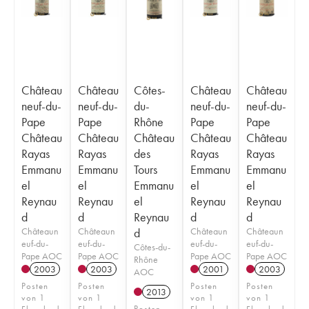
Château
Château
Côtes-
Château
Château
neuf-du-
neuf-du-
du-
neuf-du-
neuf-du-
Pape
Pape
Rhône
Pape
Pape
Château
Château
Château
Château
Château
Rayas
Rayas
des
Rayas
Rayas
Emmanu
Emmanu
Tours
Emmanu
Emmanu
el
el
Emmanu
el
el
Reynau
Reynau
el
Reynau
Reynau
d
d
Reynau
d
d
Châteaun
Châteaun
d
Châteaun
Châteaun
euf-du-
euf-du-
euf-du-
euf-du-
Côtes-du-
Pape AOC
Pape AOC
Pape AOC
Pape AOC
Rhône
2003
2003
2001
2003
AOC
Posten
Posten
Posten
Posten
2013
von 1
von 1
von 1
von 1
Posten