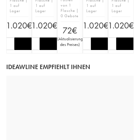
Flasche |
Flasche |
Flasche |
Flasche |
von 1
1 auf
1 auf
1 auf
1 auf
Flasche |
Lager
Lager
Lager
Lager
0 Gebote
1.020
€
1.020
€
1.020
€
1.020
€
72
€
(
Aktualisierung
des Preises
)
IDEAWLINE EMPFIEHLT IHNEN