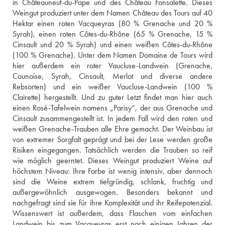
in Châteauneuf-du-Pape und des Château Fonsalette. Dieses 
Weingut produziert unter dem Namen Château des Tours auf 40 
Hektar einen roten Vacqueyras (80 % Grenache und 20 % 
Syrah), einen roten Côtes-du-Rhône (65 % Grenache, 15 % 
Cinsault und 20 % Syrah) und einen weißen Côtes-du-Rhône 
(100 % Grenache). Unter dem Namen Domaine de Tours wird 
hier außerdem ein roter Vaucluse-Landwein (Grenache, 
Counoise, Syrah, Cinsault, Merlot und diverse andere 
Rebsorten) und ein weißer Vaucluse-Landwein (100 % 
Clairette) hergestellt. Und zu guter Letzt findet man hier auch 
einen Rosé-Tafelwein namens „Parisy“, der aus Grenache und 
Cinsault zusammengestellt ist. In jedem Fall wird den roten und 
weißen Grenache-Trauben alle Ehre gemacht. Der Weinbau ist 
von extremer Sorgfalt geprägt und bei der Lese werden große 
Risiken eingegangen. Tatsächlich werden die Trauben so reif 
wie möglich geerntet. Dieses Weingut produziert Weine auf 
höchstem Niveau: Ihre Farbe ist wenig intensiv, aber dennoch 
sind die Weine extrem tiefgründig, schlank, fruchtig und 
außergewöhnlich ausgewogen. Besonders bekannt und 
nachgefragt sind sie für ihre Komplexität und ihr Reifepotenzial. 
Wissenswert ist außerdem, dass Flaschen vom einfachen 
Landwein bis zum Vacqueyras erst nach einigen Jahren der 