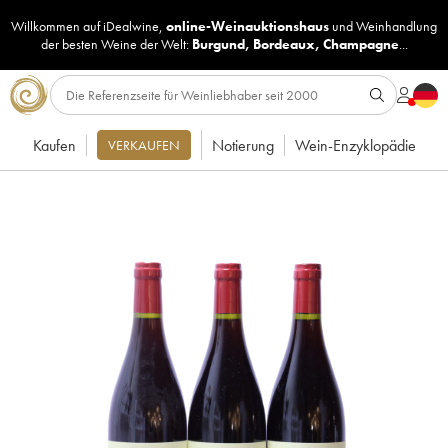
Willkommen auf iDealwine,
online-Weinauktionshaus
und
Weinhandlung
der besten Weine der Welt:
Burgund
,
Bordeaux
,
Champagne
...
Kaufen
Notierung
Wein-Enzyklopädie
VERKAUFEN