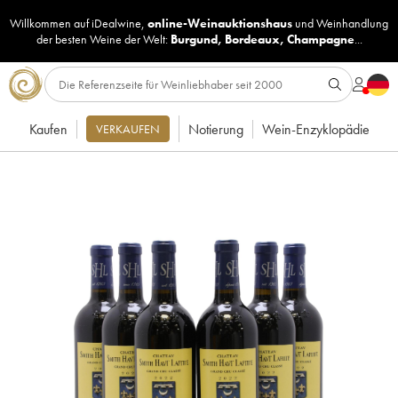
Willkommen auf iDealwine,
online-Weinauktionshaus
und
Weinhandlung
der besten Weine der Welt:
Burgund
,
Bordeaux
,
Champagne
...
Kaufen
Notierung
Wein-Enzyklopädie
VERKAUFEN