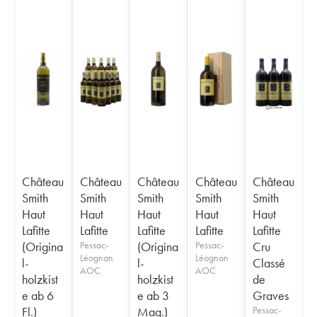
Château
Château
Château
Château
Château
Smith
Smith
Smith
Smith
Smith
Haut
Haut
Haut
Haut
Haut
Lafitte
Lafitte
Lafitte
Lafitte
Lafitte
(Origina
Pessac-
(Origina
Pessac-
Cru
Léognan
Léognan
l-
l-
Classé
AOC
AOC
holzkist
holzkist
de
e ab 6
e ab 3
Graves
Fl.)
Mag.)
Pessac-