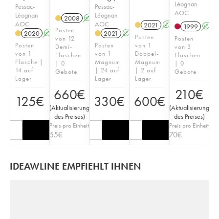
Léognan
Pessac-
Pessac-
AOC
Léognan
Léognan
2008
A
T
AOC
AOC
2021
A
T
1999
A
Posten
2020
A
T
2021
A
T
Posten
von 12
Posten
Posten
Posten
von 1
Demi-
von 3
von 1
von 1
Doppel-
Flaschen
Flaschen
Flasche |
Magnum
Magnum
| 0
| 0
14 auf
| 24 auf
| 2 auf
Gebote
Gebote
Lager
Lager
Lager
660
€
210
€
125
€
330
€
600
€
(
Aktualisierung
(
Aktualisierung
des Preises
)
des Preises
)
Preis pro Einheit
Preis pro Einheit
55
€
70
€
IDEAWLINE EMPFIEHLT IHNEN