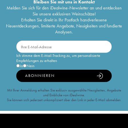
Bleiben Sie mit uns in Kontakt
Melden Sie sich für den iDealwine-Newsletter an und entdecken
Sie unsere exklusiven Weinschätze!
Erhalten Sie direkt in Ihr Postfach handverlesene
Neuentdeckungen, limitierte Angebote, Neuigkeiten und fundierte
Analysen.
Ich stimme dem E-Mail-Tracking zu, um personalisierte
Empfehlungen zu erhalten
Ja
Nein
ABONNIEREN
Mit Ihrer Anmeldung erhalten Sie exklusiv ausgewählte Neuigkeiten, Angebote
und Einblicke von iDealwine.
Sie können sich jederzeit unkompliziert über den Link in jeder E-Mail abmelden.