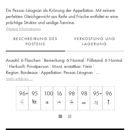
Ein Pessac-Léognan als Krönung der Appellation. Mit seinem
perfekten Gleichgewicht aus Reife und Frische entfaltet er eine
prächtige Struktur und seidige Tannine.
Weitere Informationen
BESCHREIBUNG DES
VERKOSTUNG UND
POSTENS
LAGERUNG
Anzahl:
6 Flaschen
Bemerkung:
6 Normal
Füllstand:
6
Normal
Herkunft:
privatperson
Mwst. erstattbar:
nein
Region:
Bordeaux
Appellation:
Pessac-Léognan
Klassifizierung:
Cru classé de graves (Cru klassifiziert)
Mehr erfahren …
Eigentümer:
Famille Cathiard
96+
95
100
16
98
98
95+
96