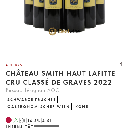
AUKTION
CHÂTEAU SMITH HAUT LAFITTE
CRU CLASSÉ DE GRAVES 2022
Pessac-Léognan AOC
SCHWARZE FRÜCHTE
GASTRONOMISCHER WEIN
IKONE
A
T
14.5
%
4.5
L
INTENSITÄT