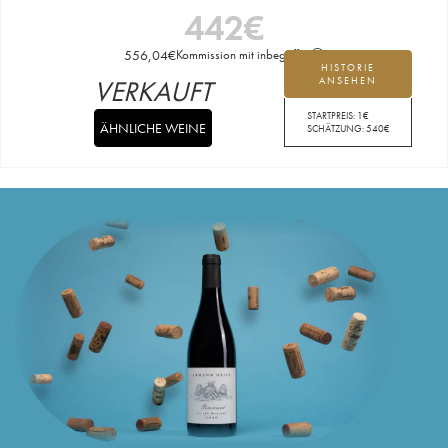
442
€
556,04
€
Kommission mit inbegriffen
HISTORIE
VERKAUFT
ANSEHEN
STARTPREIS:
1
€
ÄHNLICHE WEINE
SCHÄTZUNG:
540
€