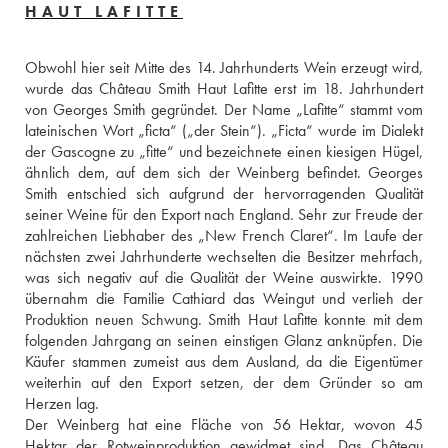
HAUT LAFITTE
Obwohl hier seit Mitte des 14. Jahrhunderts Wein erzeugt wird, 
wurde das Château Smith Haut Lafitte erst im 18. Jahrhundert 
von Georges Smith gegründet. Der Name „Lafitte“ stammt vom 
lateinischen Wort „ficta“ („der Stein“). „Ficta“ wurde im Dialekt 
der Gascogne zu „fitte“ und bezeichnete einen kiesigen Hügel, 
ähnlich dem, auf dem sich der Weinberg befindet. Georges 
Smith entschied sich aufgrund der hervorragenden Qualität 
seiner Weine für den Export nach England. Sehr zur Freude der 
zahlreichen Liebhaber des „New French Claret“. Im Laufe der 
nächsten zwei Jahrhunderte wechselten die Besitzer mehrfach, 
was sich negativ auf die Qualität der Weine auswirkte. 1990 
übernahm die Familie Cathiard das Weingut und verlieh der 
Produktion neuen Schwung. Smith Haut Lafitte konnte mit dem 
folgenden Jahrgang an seinen einstigen Glanz anknüpfen. Die 
Käufer stammen zumeist aus dem Ausland, da die Eigentümer 
weiterhin auf den Export setzen, der dem Gründer so am 
Herzen lag.
Der Weinberg hat eine Fläche von 56 Hektar, wovon 45 
Hektar der Rotweinproduktion gewidmet sind. Das Château 