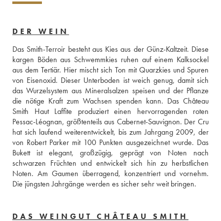
DER WEIN
Das Smith-Terroir besteht aus Kies aus der Günz-Kaltzeit. Diese 
kargen Böden aus Schwemmkies ruhen auf einem Kalksockel 
aus dem Tertiär. Hier mischt sich Ton mit Quarzkies und Spuren 
von Eisenoxid. Dieser Unterboden ist weich genug, damit sich 
das Wurzelsystem aus Mineralsalzen speisen und der Pflanze 
die nötige Kraft zum Wachsen spenden kann. Das Château 
Smith Haut Laffite produziert einen hervorragenden roten 
Pessac-Léognan, größtenteils aus Cabernet-Sauvignon. Der Cru 
hat sich laufend weiterentwickelt, bis zum Jahrgang 2009, der 
von Robert Parker mit 100 Punkten ausgezeichnet wurde. Das 
Bukett ist elegant, großzügig, geprägt von Noten nach 
schwarzen Früchten und entwickelt sich hin zu herbstlichen 
Noten. Am Gaumen überragend, konzentriert und vornehm. 
Die jüngsten Jahrgänge werden es sicher sehr weit bringen.
DAS WEINGUT CHÂTEAU SMITH