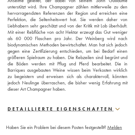
Anselme geleitet, der dabei von seinem Sohn Guillaume 
unterstützt wird. Ihre Champagner zählen mittlerweile zu den 
hervorragendsten Referenzen der Region und erreichen eine 
Perfektion, die Seltenheitswert hat. Sie werden daher von 
Liebhabern sehr geschätzt und von der Kritik mit Lob überhäuft. 
Mit einer Rebfläche von acht Hektar erzeugt das Gut weniger 
als 60 000 Flaschen pro Jahr. Der Weinberg wird nach 
biodynamischen Methoden bewirtschaftet. Man hat sich jedoch 
gegen eine Zertifizierung entschieden, um bei Bedarf einen 
größeren Spielraum zu haben. Die Rebzeilen sind begrünt und 
die Böden werden mit Pflug und Pferd bearbeitet. Die in 
Barriques ausgebauten Weine wissen beim Verkosten wirklich 
zu begeistern und erweisen sich als charaktervoll, könnten 
jedoch Neulinge überraschen, die bisher wenig Erfahrung mit 
dieser Art Champagner haben.
DETAILLIERTE EIGENSCHAFTEN
Haben Sie ein Problem bei diesem Posten festgestellt?
Melden