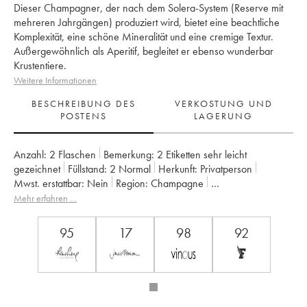
Dieser Champagner, der nach dem Solera-System (Reserve mit
mehreren Jahrgängen) produziert wird, bietet eine beachtliche
Komplexität, eine schöne Mineralität und eine cremige Textur.
Außergewöhnlich als Aperitif, begleitet er ebenso wunderbar
Krustentiere.
Weitere Informationen
BESCHREIBUNG DES
VERKOSTUNG UND
POSTENS
LAGERUNG
Anzahl:
2 Flaschen
Bemerkung:
2 Etiketten sehr leicht
gezeichnet
Füllstand:
2
Normal
Herkunft:
privatperson
Mwst. erstattbar:
nein
Region:
Champagne
Appellation:
Champagne
Klassifizierung:
Grand Cru
Mehr erfahren …
Eigentümer:
Jacques Selosse
95
17
98
92