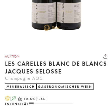
AUKTION
LES CARELLES BLANC DE BLANCS
JACQUES SELOSSE
Champagne AOC
MINERALISCH
GASTRONOMISCHER WEIN
H
A
K
12.5
%
1.5
L
INTENSITÄT