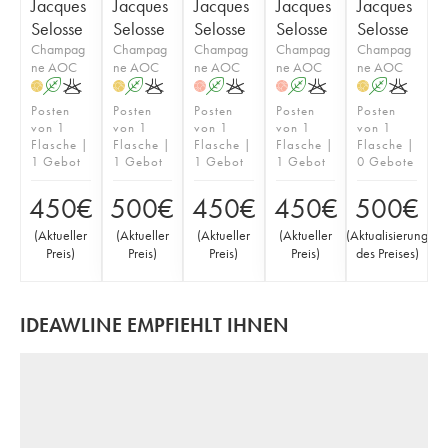
Jacques
Jacques
Jacques
Jacques
Jacques
Selosse
Selosse
Selosse
Selosse
Selosse
Champag
Champag
Champag
Champag
Champag
ne AOC
ne AOC
ne AOC
ne AOC
ne AOC
A
K
A
K
A
K
A
K
A
K
H
H
H
H
H
Posten
Posten
Posten
Posten
Posten
von 1
von 1
von 1
von 1
von 1
Flasche |
Flasche |
Flasche |
Flasche |
Flasche |
1 Gebot
1 Gebot
1 Gebot
1 Gebot
0 Gebote
450
€
500
€
450
€
450
€
500
€
(
Aktueller
(
Aktueller
(
Aktueller
(
Aktueller
(
Aktualisierung
Preis
)
Preis
)
Preis
)
Preis
)
des Preises
)
IDEAWLINE EMPFIEHLT IHNEN