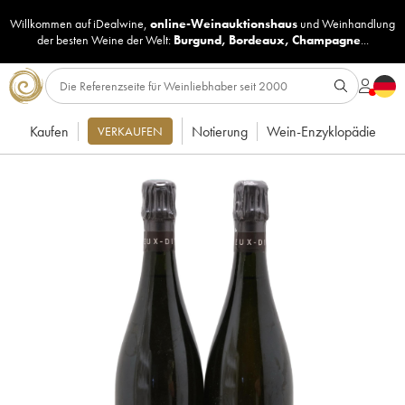
Willkommen auf iDealwine,
online-Weinauktionshaus
und
Weinhandlung
der besten Weine der Welt:
Burgund
,
Bordeaux
,
Champagne
...
Kaufen
Notierung
Wein-Enzyklopädie
VERKAUFEN