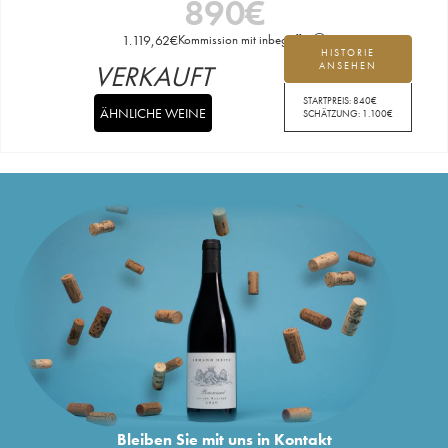
890
€
1.119,62
€
Kommission mit inbegriffen
HISTORIE
VERKAUFT
ANSEHEN
STARTPREIS:
840
€
ÄHNLICHE WEINE
SCHÄTZUNG:
1.100
€
Bleiben Sie mit uns in Kontakt