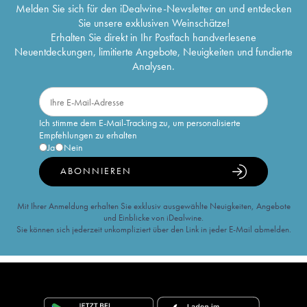
Melden Sie sich für den iDealwine-Newsletter an und entdecken
Sie unsere exklusiven Weinschätze!
Erhalten Sie direkt in Ihr Postfach handverlesene
Neuentdeckungen, limitierte Angebote, Neuigkeiten und fundierte
Analysen.
Ich stimme dem E-Mail-Tracking zu, um personalisierte
Empfehlungen zu erhalten
Ja
Nein
ABONNIEREN
Mit Ihrer Anmeldung erhalten Sie exklusiv ausgewählte Neuigkeiten, Angebote
und Einblicke von iDealwine.
Sie können sich jederzeit unkompliziert über den Link in jeder E-Mail abmelden.