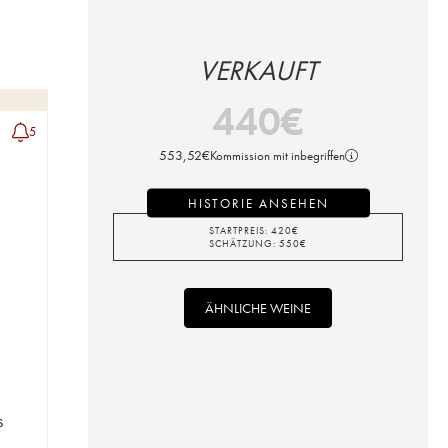
VERKAUFT
440
€
5
553,52
€
Kommission mit inbegriffen
HISTORIE ANSEHEN
STARTPREIS:
420
€
SCHÄTZUNG:
550
€
ÄHNLICHE WEINE
s