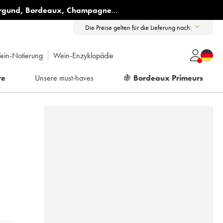
rgund
,
Bordeaux
,
Champagne
...
Die Preise gelten für die Lieferung nach:
ein-Notierung
Wein-Enzyklopädie
re
Unsere must-haves
🍇
Bordeaux Primeurs