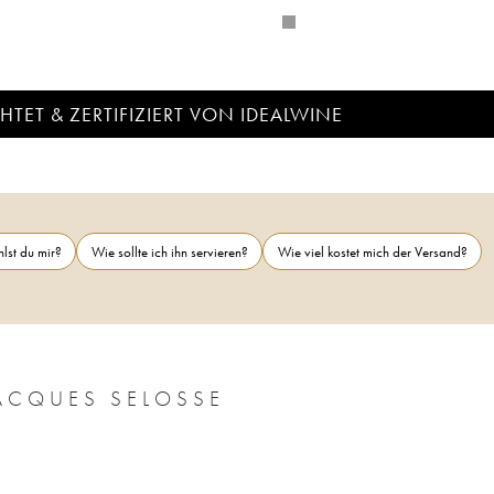
TET & ZERTIFIZIERT VON IDEALWINE
lst du mir?
Wie sollte ich ihn servieren?
Wie viel kostet mich der Versand?
JACQUES SELOSSE