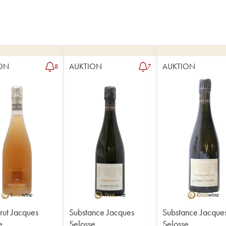
ON
AUKTION
AUKTION
8
7
rut Jacques
Substance Jacques
Substance Jacque
e
Selosse
Selosse