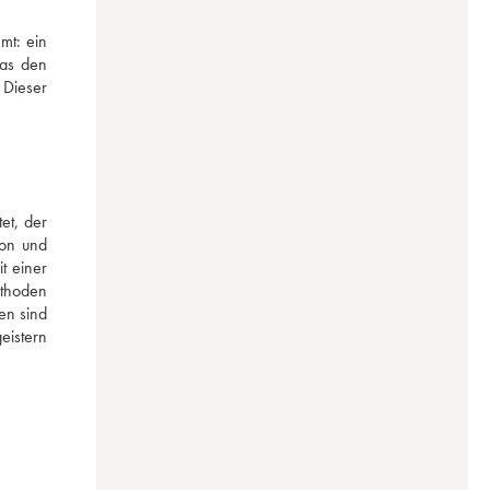
t: ein 
as den 
Dieser 
t, der 
on und 
 einer 
hoden 
n sind 
istern 