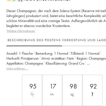
Dieser Champagner, der nach dem Solera-System (Reserve mit me
Jahrgängen) produziert wird, bietet eine beachtliche Komplexität, ei
schöne Mineralität und eine cremige Textur. Außergewöhnlich als Ape
begleitet er ebenso wunderbar Krustentiere.
Weitere Informationen
BESCHREIBUNG DES POSTENS
VERKOSTUNG UND LAG
Anzahl:
1 Flasche
Bemerkung:
1 Normal
Füllstand:
1
Normal
Herkunft:
privatperson
Mwst. erstattbar:
nein
Region:
Champagn
Appellation:
Champagne
Klassifizierung:
Grand Cru
Eigentümer:
Jacques Selosse
Mehr erfahren …
95
17
98
92