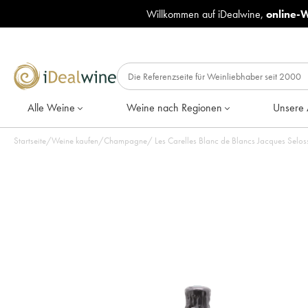
Willkommen auf iDealwine,
online-
Alle Weine
Weine nach Regionen
Unsere 
Startseite
/
Weine kaufen
/
Champagne
/
Les Carelles Blanc de Blancs Jacques Selos