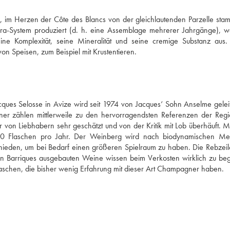
r, im Herzen der Côte des Blancs von der gleichlautenden Parzelle stamm
era-System produziert (d. h. eine Assemblage mehrerer Jahrgänge), w
ine Komplexität, seine Mineralität und seine cremige Substanz aus. 
on Speisen, zum Beispiel mit Krustentieren.
s Selosse in Avize wird seit 1974 von Jacques‘ Sohn Anselme geleite
ner zählen mittlerweile zu den hervorragendsten Referenzen der Regi
 von Liebhabern sehr geschätzt und von der Kritik mit Lob überhäuft. Mit
00 Flaschen pro Jahr. Der Weinberg wird nach biodynamischen Met
chieden, um bei Bedarf einen größeren Spielraum zu haben. Die Rebzeile
in Barriques ausgebauten Weine wissen beim Verkosten wirklich zu bege
raschen, die bisher wenig Erfahrung mit dieser Art Champagner haben.