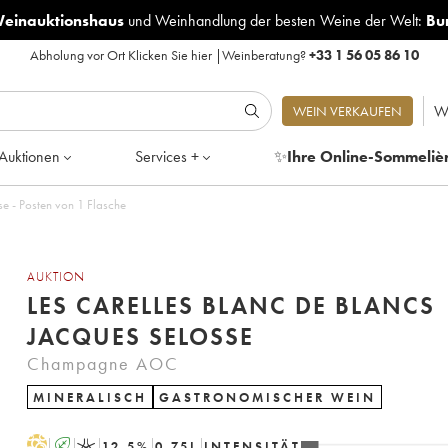
Weinauktionshaus
und
Weinhandlung der besten Weine der Welt:
Bu
Abholung vor Ort
Klicken Sie hier
|
Weinberatung?
+33 1 56 05 86 10
W
WEIN VERKAUFEN
Auktionen
Services +
✨
Ihre Online-Sommeliè
se - Posten von 1 Flasche
AUKTION
LES CARELLES BLANC DE BLANCS
JACQUES SELOSSE
Champagne AOC
MINERALISCH
GASTRONOMISCHER WEIN
H
A
K
12.5
%
0.75
L
INTENSITÄT