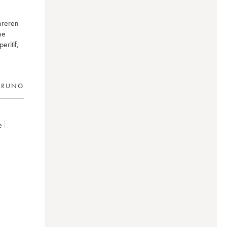
hreren
ne
ritif,
ERUNG
e