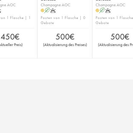
gne AOC
Champagne AOC
Champagne AOC
K
A
K
A
K
H
H
von 1 Flasche | 1
Posten von 1 Flasche | 0
Posten von 1 Flasch
Gebote
Gebote
450
€
500
€
500
€
Aktueller Preis
)
(
Aktualisierung des Preises
)
(
Aktualisierung des Pr