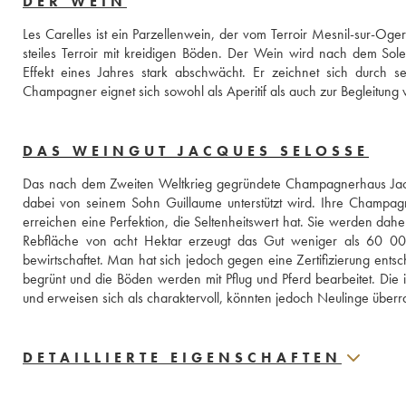
DER WEIN
Les Carelles ist ein Parzellenwein, der vom Terroir Mesnil-sur-Oge
steiles Terroir mit kreidigen Böden. Der Wein wird nach dem Sol
Effekt eines Jahres stark abschwächt. Er zeichnet sich durch se
Champagner eignet sich sowohl als Aperitif als auch zur Begleitung v
DAS WEINGUT JACQUES SELOSSE
Das nach dem Zweiten Weltkrieg gegründete Champagnerhaus Jacque
dabei von seinem Sohn Guillaume unterstützt wird. Ihre Champag
erreichen eine Perfektion, die Seltenheitswert hat. Sie werden daher
Rebfläche von acht Hektar erzeugt das Gut weniger als 60 0
bewirtschaftet. Man hat sich jedoch gegen eine Zertifizierung ents
begrünt und die Böden werden mit Pflug und Pferd bearbeitet. Die 
und erweisen sich als charaktervoll, könnten jedoch Neulinge über
DETAILLIERTE EIGENSCHAFTEN