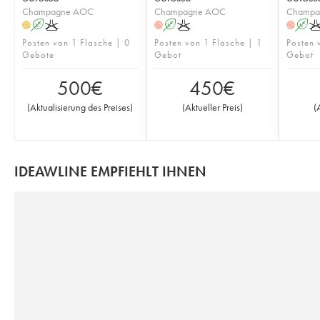
Champagne AOC
Champagne AOC
Champa
A
K
A
K
A
H
H
H
Posten von 1 Flasche | 0
Posten von 1 Flasche | 1
Posten 
Gebote
Gebot
Gebot
500
€
450
€
(
Aktualisierung des Preises
)
(
Aktueller Preis
)
(
IDEAWLINE EMPFIEHLT IHNEN