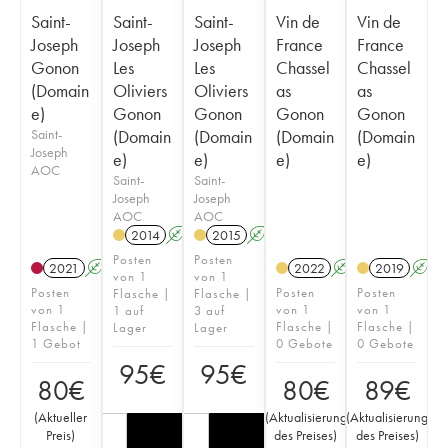
Saint-
Saint-
Saint-
Vin de
Vin de
Joseph
Joseph
Joseph
France
France
Gonon
Les
Les
Chassel
Chassel
(Domain
Oliviers
Oliviers
as
as
e)
Gonon
Gonon
Gonon
Gonon
Saint-
(Domain
(Domain
(Domain
(Domain
Joseph
e)
e)
e)
e)
AOC
Saint-
Saint-
Joseph
Joseph
AOC
AOC
2014
A
2015
A
Posten
Posten
2021
A
2022
A
2019
A
von 1
von 1
Posten
Posten
Posten
Flasche |
Flasche |
von 1
von 1
von 1
1 auf
3 auf
Flasche |
Flasche |
Flasche |
Lager
Lager
1 Gebot
0 Gebote
0 Gebote
95
€
95
€
80
€
80
€
89
€
(
Aktueller
(
Aktualisierung
(
Aktualisierung
Preis
)
des Preises
)
des Preises
)