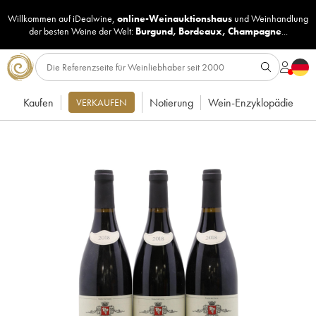
Willkommen auf iDealwine,
online-Weinauktionshaus
und
Weinhandlung
der besten Weine der Welt:
Burgund
,
Bordeaux
,
Champagne
...
Kaufen
Notierung
Wein-Enzyklopädie
VERKAUFEN