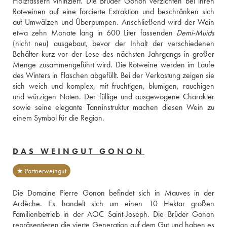
Holzfässern vinifiziert. Die Brüder Gonon verzichten bei ihren 
Rotweinen auf eine forcierte Extraktion und beschränken sich 
auf Umwälzen und Überpumpen. Anschließend wird der Wein 
etwa zehn Monate lang in 600 Liter fassenden 
Demi-Muids
(nicht neu) ausgebaut, bevor der Inhalt der verschiedenen 
Behälter kurz vor der Lese des nächsten Jahrgangs in großer 
Menge zusammengeführt wird. Die Rotweine werden im Laufe 
des Winters in Flaschen abgefüllt. Bei der Verkostung zeigen sie 
sich weich und komplex, mit fruchtigen, blumigen, rauchigen 
und würzigen Noten. Der füllige und ausgewogene Charakter 
sowie seine elegante Tanninstruktur machen diesen Wein zu 
einem Symbol für die Region. 
DAS WEINGUT GONON
★ Partnerweingut
Die Domaine Pierre Gonon befindet sich in Mauves in der 
Ardèche. Es handelt sich um einen 10 Hektar großen 
Familienbetrieb in der AOC Saint-Joseph. Die Brüder Gonon 
repräsentieren die vierte Generation auf dem Gut und haben es 