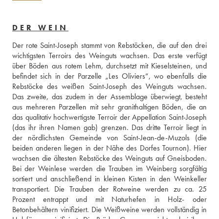
DER WEIN
Der rote Saint-Joseph stammt von Rebstöcken, die auf den drei 
wichtigsten Terroirs des Weinguts wachsen. Das erste verfügt 
über Böden aus rotem Lehm, durchsetzt mit Kieselsteinen, und 
befindet sich in der Parzelle „Les Oliviers“, wo ebenfalls die 
Rebstöcke des weißen Saint-Joseph des Weinguts wachsen. 
Das zweite, das zudem in der Assemblage überwiegt, besteht 
aus mehreren Parzellen mit sehr granithaltigen Böden, die an 
das qualitativ hochwertigste Terroir der Appellation Saint-Joseph 
(das ihr ihren Namen gab) grenzen. Das dritte Terroir liegt in 
der nördlichsten Gemeinde von Saint-Jean-de-Muzols (die 
beiden anderen liegen in der Nähe des Dorfes Tournon). Hier 
wachsen die ältesten Rebstöcke des Weinguts auf Gneisboden. 
Bei der Weinlese werden die Trauben im Weinberg sorgfältig 
sortiert und anschließend in kleinen Kisten in den Weinkeller 
transportiert. Die Trauben der Rotweine werden zu ca. 25 
Prozent entrappt und mit Naturhefen in Holz- oder 
Betonbehältern vinifiziert. Die Weißweine werden vollständig in 