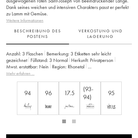
ausgewogenen roten Saint-Joseph von beeindruckender Länge.
Dank seines weichen und intensiven Charakters passt er perfekt
zu Lamm mit Gemüse.
Weitere Informationen
BESCHREIBUNG DES
VERKOSTUNG UND
POSTENS
LAGERUNG
Anzahl:
3 Flaschen
Bemerkung:
3 Etiketten sehr leicht
gezeichnet
Füllstand:
3
Normal
Herkunft:
privatperson
Mwst. erstattbar:
nein
Region:
Rhonetal
Appellation:
Saint-Joseph
Eigentümer:
Gonon (Domaine)
Mehr erfahren …
(93-
94
96
17.5
95
94)