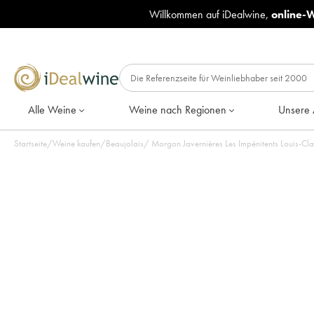
Willkommen auf iDealwine,
online-
Alle Weine
Weine nach Regionen
Unsere 
Startseite
/
Weine kaufen
/
Beaujolais
/