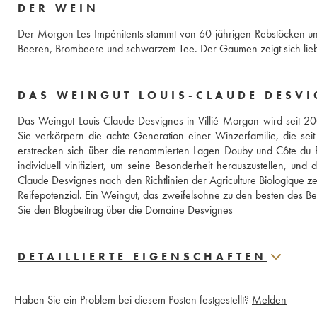
DER WEIN
Der Morgon Les Impénitents stammt von 60-jährigen Rebstöcken und
Beeren, Brombeere und schwarzem Tee. Der Gaumen zeigt sich lieb
DAS WEINGUT LOUIS-CLAUDE DESV
Das Weingut Louis-Claude Desvignes in Villié-Morgon wird seit 20
Sie verkörpern die achte Generation einer Winzerfamilie, die se
erstrecken sich über die renommierten Lagen Douby und Côte du Py,
individuell vinifiziert, um seine Besonderheit herauszustellen, un
Claude Desvignes nach den Richtlinien der Agriculture Biologique ze
Reifepotenzial. Ein Weingut, das zweifelsohne zu den besten des Be
Sie den Blogbeitrag über die Domaine Desvignes
DETAILLIERTE EIGENSCHAFTEN
Haben Sie ein Problem bei diesem Posten festgestellt?
Melden