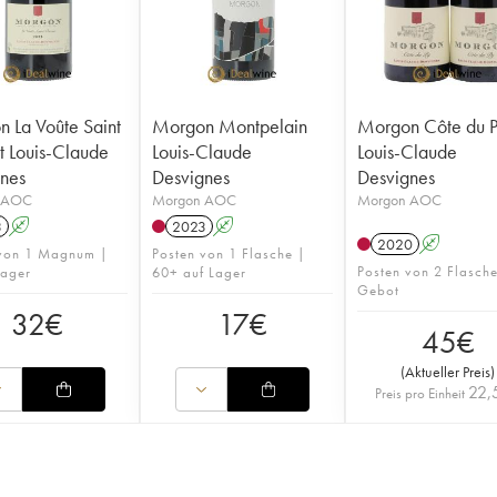
 La Voûte Saint
Morgon Montpelain
Morgon Côte du 
t Louis-Claude
Louis-Claude
Louis-Claude
nes
Desvignes
Desvignes
 AOC
Morgon AOC
Morgon AOC
3
A
2023
A
2020
A
 von 1 Magnum |
Posten von 1 Flasche |
Posten von 2 Flasch
Lager
60+ auf Lager
Gebot
32
€
17
€
45
€
(
Aktueller Preis
)
22,
Preis pro Einheit