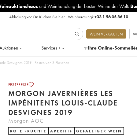
Weinauktionshaus
und
Weinhandlung der besten Weine der Welt:
Bu
Abholung vor Ort
Klicken Sie hier
|
Weinberatung?
+33 1 56 05 86 10
W
WEIN VERKAUFEN
Auktionen
Services +
✨
Ihre Online-Sommeliè
Morgon Javernières Les Impénitents Louis-Claude Desvignes 2019 - Posten von 3 Flaschen
FESTPREISE
MORGON JAVERNIÈRES LES
IMPÉNITENTS LOUIS-CLAUDE
DESVIGNES 2019
Morgon AOC
ROTE FRÜCHTE
APERITIF
GEFÄLLIGER WEIN