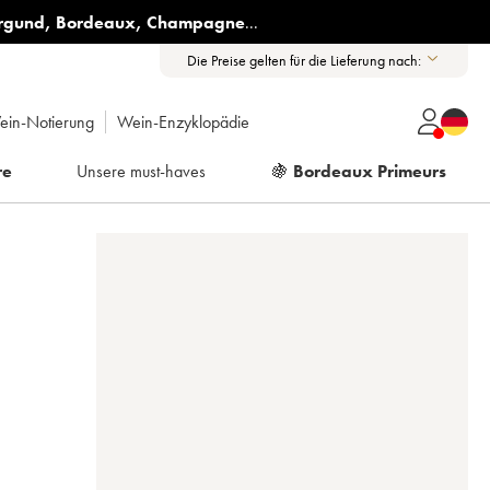
rgund
,
Bordeaux
,
Champagne
...
Die Preise gelten für die Lieferung nach:
ein-Notierung
Wein-Enzyklopädie
re
Unsere must-haves
🍇
Bordeaux Primeurs