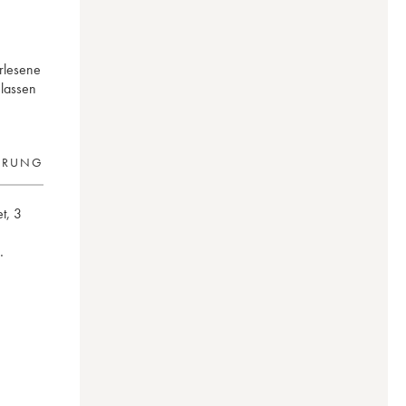
erlesene
 lassen
ERUNG
et
,
3