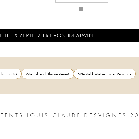
TET & ZERTIFIZIERT VON IDEALWINE
lst du mir?
Wie sollte ich ihn servieren?
Wie viel kostet mich der Versand?
MORGON JAVERNIÈRES LES IMPÉNITENT