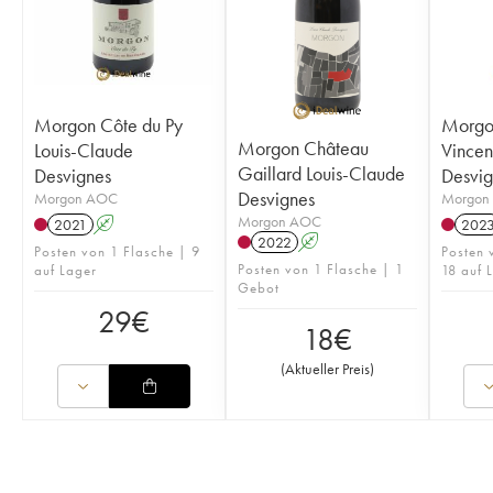
Morgon Côte du Py
Morgon
Morgon Château
Louis-Claude
Vincen
Gaillard Louis-Claude
Desvignes
Desvig
Desvignes
Morgon AOC
Morgon
Morgon AOC
2021
A
202
2022
A
Posten von 1 Flasche | 9
Posten
Posten von 1 Flasche | 1
auf Lager
18 auf 
Gebot
29
€
18
€
(
Aktueller Preis
)