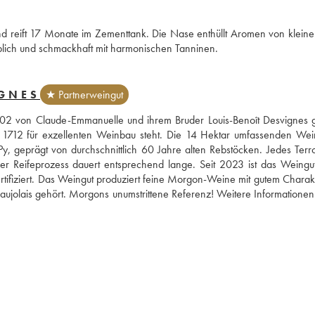
 reift 17 Monate im Zementtank. Die Nase enthüllt Aromen von kleinen
lich und schmackhaft mit harmonischen Tanninen.
IGNES
★ Partnerweingut
02 von Claude-Emmanuelle und ihrem Bruder Louis-Benoît Desvignes gel
it 1712 für exzellenten Weinbau steht. Die 14 Hektar umfassenden Wei
 geprägt von durchschnittlich 60 Jahre alten Rebstöcken. Jedes Terroi
d der Reifeprozess dauert entsprechend lange. Seit 2023 ist das Weingut
rtifiziert. Das Weingut produziert feine Morgon-Weine mit gutem Charakt
aujolais gehört. Morgons unumstrittene Referenz! Weitere Informationen