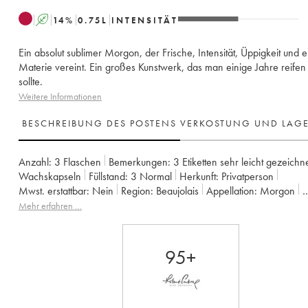
A
14
%
0.75
L
INTENSITÄT
Ein absolut sublimer Morgon, der Frische, Intensität, Üppigkeit und 
Materie vereint. Ein großes Kunstwerk, das man einige Jahre reifen
sollte.
Weitere Informationen
BESCHREIBUNG DES POSTENS
VERKOSTUNG UND LAG
Anzahl:
3 Flaschen
Bemerkungen:
3 Etiketten sehr leicht gezeichn
Wachskapseln
Füllstand:
3
Normal
Herkunft:
privatperson
Mwst. erstattbar:
nein
Region:
Beaujolais
Appellation:
Morgon
Eigentümer:
Louis-Claude Desvignes
Mehr erfahren …
95+