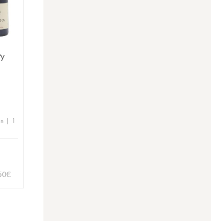
Py
en | 1
50
€