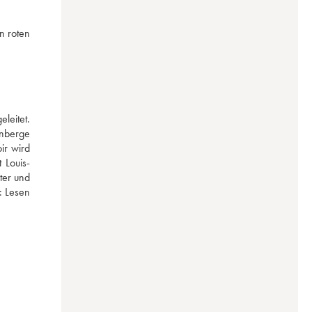
 roten 
eitet. 
nberge 
r wird 
 Louis-
er und 
: 
Lesen 