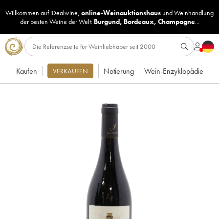
Willkommen auf iDealwine,
online-Weinauktionshaus
und
Weinhandlung
der besten Weine der Welt:
Burgund
,
Bordeaux
,
Champagne
...
Kaufen
Notierung
Wein-Enzyklopädie
VERKAUFEN