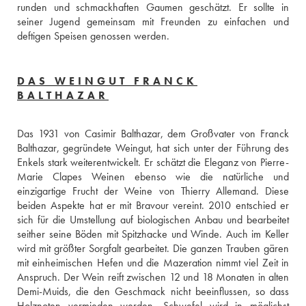
runden und schmackhaften Gaumen geschätzt. Er sollte in 
seiner Jugend gemeinsam mit Freunden zu einfachen und 
deftigen Speisen genossen werden.
DAS WEINGUT FRANCK
BALTHAZAR
Das 1931 von Casimir Balthazar, dem Großvater von Franck 
Balthazar, gegründete Weingut, hat sich unter der Führung des 
Enkels stark weiterentwickelt. Er schätzt die Eleganz von Pierre-
Marie Clapes Weinen ebenso wie die natürliche und 
einzigartige Frucht der Weine von Thierry Allemand. Diese 
beiden Aspekte hat er mit Bravour vereint. 2010 entschied er 
sich für die Umstellung auf biologischen Anbau und bearbeitet 
seither seine Böden mit Spitzhacke und Winde. Auch im Keller 
wird mit größter Sorgfalt gearbeitet. Die ganzen Trauben gären 
mit einheimischen Hefen und die Mazeration nimmt viel Zeit in 
Anspruch. Der Wein reift zwischen 12 und 18 Monaten in alten 
Demi-Muids, die den Geschmack nicht beeinflussen, so dass 
Holznoten vermieden werden. Schwefel wird in möglichst 