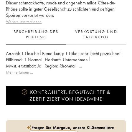
Dieser schmackhafte, runde und angenehm milde Côtes-du-
Rhône sollte in guter Gesellschaft zu schlichten und deftigen
Speisen verkostet werden.
Weitere Informationen
BESCHREIBUNG DES
VERKOSTUNG UND
POSTENS
LAGERUNG
Anzahl:
1 Flasche
Bemerkung:
1 Etikett sehr leicht gezeichnet
Füllstand:
1
Normal
Herkunft:
unternehmen
Mwst. erstattbar:
ja
Region:
Rhonetal
Appellation:
Côtes-du-Rhône
Mehr erfahren …
Eigentümer:
Franck Balthazar (Domaine)
KONTROLLIERT, BEGUTACHTET &
ZERTIFIZIERT VON IDEALWINE
Fragen Sie Margaux, unsere KI-Sommelière