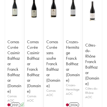
Cornas
Cornas
Cornas
Crozes-
Côtes-
Cuvée
Cuvée
Cuvée
Hermita
du-
Casimir
Casimir
sans
ge
Rhône
Balthaz
Balthaz
soufre
Franck
Franck
ar
ar
Franck
Balthaz
Balthaz
Franck
Franck
Balthaz
ar
ar
Balthaz
Balthaz
ar
(Domain
(Domain
ar
ar
(Domain
e)
e)
(Domain
(Domain
e)
Crozes-
Côtes-du-
Hermitage
e)
e)
Cornas
Rhône
AOC
AOC
Cornas
Cornas
AOC
AOC
AOC
2021
A
K
2024