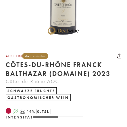
AUKTION
Mwst. erstattbar
CÔTES-DU-RHÔNE FRANCK
BALTHAZAR (DOMAINE) 2023
Côtes-du-Rhône AOC
SCHWARZE FRÜCHTE
GASTRONOMISCHER WEIN
A
K
14
%
0.75
L
INTENSITÄT