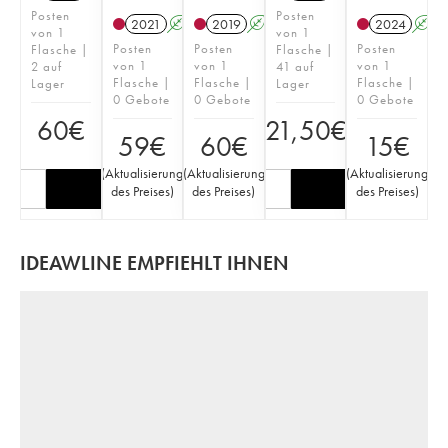
Posten
Posten
2021
A
K
2019
A
K
2024
A
von 1
von 1
Posten
Posten
Posten
Flasche |
Flasche |
von 1
von 1
von 1
2 auf
41 auf
Flasche |
Flasche |
Flasche |
Lager
Lager
0 Gebote
0 Gebote
0 Gebote
60
€
21,50
€
59
€
60
€
15
€
(
Aktualisierung
(
Aktualisierung
(
Aktualisierung
des Preises
)
des Preises
)
des Preises
)
IDEAWLINE EMPFIEHLT IHNEN