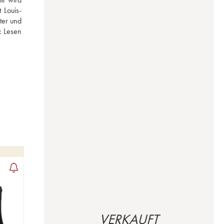
 Louis-
er und 
: 
Lesen 
VERKAUFT