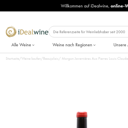
Willkommen auf iDealwine,
online-
Alle Weine
Weine nach Regionen
Unsere 
Startseite
/
Weine kaufen
/
Beaujolais
/
Morgon Javernières Aux Pierres Louis-Claude