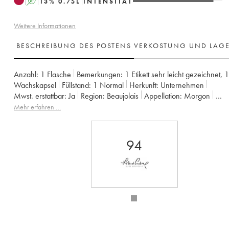
A
13
%
0.75
L
INTENSITÄT
Weitere Informationen
BESCHREIBUNG DES POSTENS
VERKOSTUNG UND LAG
Anzahl:
1 Flasche
Bemerkungen:
1 Etikett sehr leicht gezeichnet
,
1
Wachskapsel
Füllstand:
1
Normal
Herkunft:
unternehmen
Mwst. erstattbar:
ja
Region:
Beaujolais
Appellation:
Morgon
Eigentümer:
Louis-Claude Desvignes
Mehr erfahren …
94