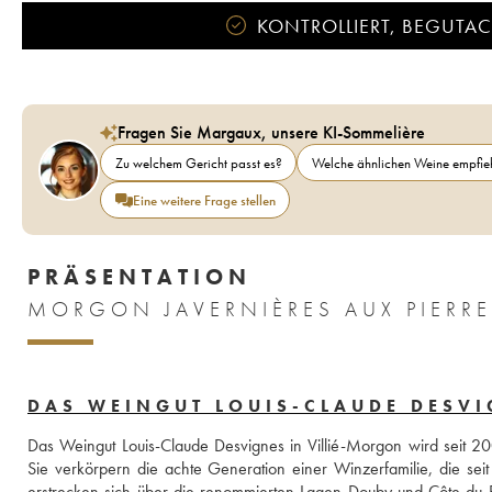
KONTROLLIERT, BEGUTACH
Fragen Sie Margaux, unsere KI-Sommelière
Zu welchem Gericht passt es?
Welche ähnlichen Weine empfieh
Eine weitere Frage stellen
PRÄSENTATION
MORGON JAVERNIÈRES AUX PIERRE
DAS WEINGUT LOUIS-CLAUDE DESV
Das Weingut Louis-Claude Desvignes in Villié-Morgon wird seit 20
Sie verkörpern die achte Generation einer Winzerfamilie, die se
erstrecken sich über die renommierten Lagen Douby und Côte du Py,