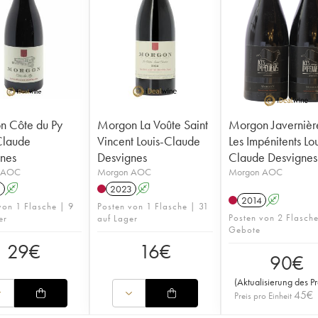
n Côte du Py
Morgon La Voûte Saint
Morgon Javernièr
Claude
Vincent Louis-Claude
Les Impénitents Lou
nes
Desvignes
Claude Desvignes
 AOC
Morgon AOC
Morgon AOC
1
A
2023
A
2014
A
von 1 Flasche | 9
Posten von 1 Flasche | 31
Posten von 2 Flasch
er
auf Lager
Gebote
29
€
16
€
90
€
(
Aktualisierung des Pr
45
€
Preis pro Einheit