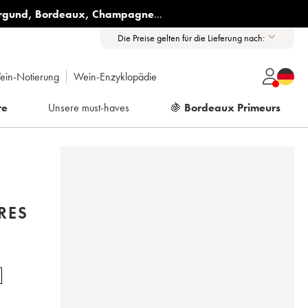
rgund
,
Bordeaux
,
Champagne
...
Die Preise gelten für die Lieferung nach:
ein-Notierung
Wein-Enzyklopädie
re
Unsere must-haves
🍇
Bordeaux Primeurs
RES