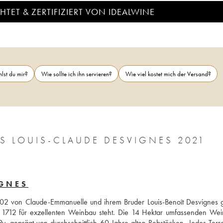
TET & ZERTIFIZIERT VON IDEALWINE
lst du mir?
Wie sollte ich ihn servieren?
Wie viel kostet mich der Versand?
S LOUIS-CLAUDE DESVIGNES 2021
IGNES
02 von Claude-Emmanuelle und ihrem Bruder Louis-Benoît Desvignes gel
it 1712 für exzellenten Weinbau steht. Die 14 Hektar umfassenden Wei
 geprägt von durchschnittlich 60 Jahre alten Rebstöcken. Jedes Terroi