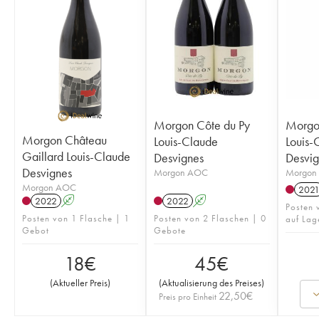
Morgon Côte du Py
Morgo
Morgon Château
Louis-Claude
Louis-
Gaillard Louis-Claude
Desvignes
Desvig
Desvignes
Morgon AOC
Morgon
Morgon AOC
202
2022
A
2022
A
Posten 
Posten von 1 Flasche | 1
Posten von 2 Flaschen | 0
auf Lag
Gebot
Gebote
18
€
45
€
(
Aktueller Preis
)
(
Aktualisierung des Preises
)
22,50
€
Preis pro Einheit