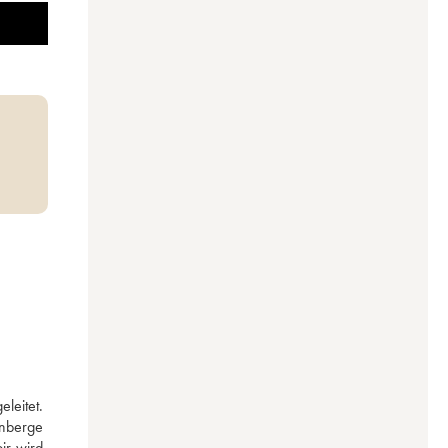
eitet. 
nberge 
r wird 