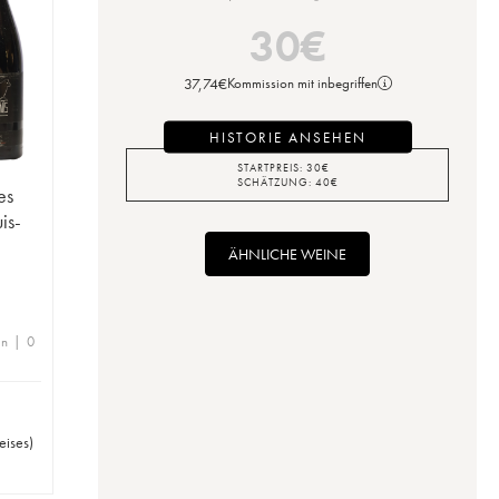
30
€
37,74
€
Kommission mit inbegriffen
HISTORIE ANSEHEN
STARTPREIS:
30
€
SCHÄTZUNG:
40
€
es
is-
ÄHNLICHE WEINE
en | 0
eises
)