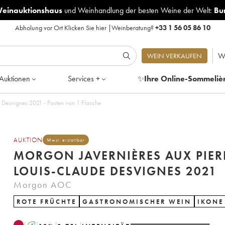
Weinauktionshaus
und
Weinhandlung der besten Weine der Welt:
Bu
Abholung vor Ort
Klicken Sie hier
|
Weinberatung?
+33 1 56 05 86 10
W
WEIN VERKAUFEN
Auktionen
Services +
✨
Ihre Online-Sommeliè
 Desvignes 2021 - Posten von 1 Flasche
AUKTION
Mwst. erstattbar
MORGON JAVERNIÈRES AUX PIER
LOUIS-CLAUDE DESVIGNES 2021
Morgon AOC
ROTE FRÜCHTE
GASTRONOMISCHER WEIN
IKONE