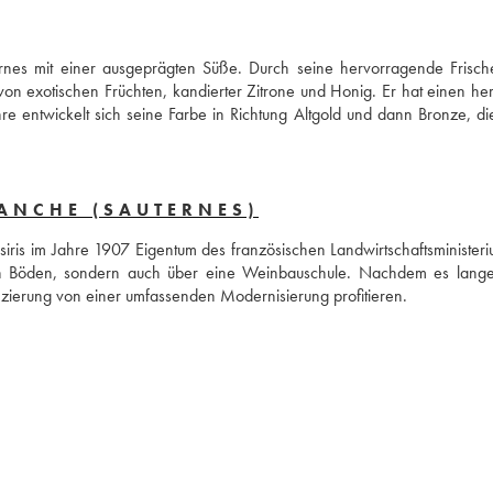
rnes mit einer ausgeprägten Süße. Durch seine hervorragende Frische 
on exotischen Früchten, kandierter Zitrone und Honig. Er hat einen herr
re entwickelt sich seine Farbe in Richtung Altgold und dann Bronze, di
ANCHE (SAUTERNES)
ris im Jahre 1907 Eigentum des französischen Landwirtschaftsministeriu
igen Böden, sondern auch über eine Weinbauschule. Nachdem es lange 
nzierung von einer umfassenden Modernisierung profitieren.