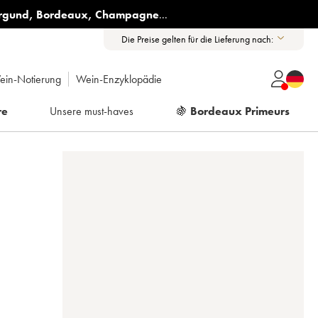
rgund
,
Bordeaux
,
Champagne
...
Die Preise gelten für die Lieferung nach:
ein-Notierung
Wein-Enzyklopädie
re
Unsere must-haves
🍇
Bordeaux Primeurs