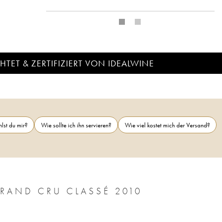
TET & ZERTIFIZIERT VON IDEALWINE
lst du mir?
Wie sollte ich ihn servieren?
Wie viel kostet mich der Versand?
RAND CRU CLASSÉ 2010