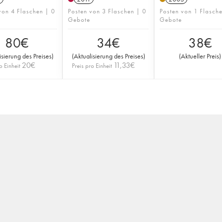
von 4 Flaschen | 0
Posten von 3 Flaschen | 0
Posten von 1 Flasch
Gebote
Gebote
80
€
34
€
38
€
isierung des Preises
)
(
Aktualisierung des Preises
)
(
Aktueller Preis
)
20
€
11,33
€
o Einheit
Preis pro Einheit