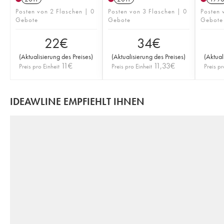
Posten von 2 Flaschen | 0
Posten von 3 Flaschen | 0
Posten 
Gebote
Gebote
Gebote
22
€
34
€
(
Aktualisierung des Preises
)
(
Aktualisierung des Preises
)
(
Aktual
11
€
11,33
€
Preis pro Einheit
Preis pro Einheit
Preis pr
IDEAWLINE EMPFIEHLT IHNEN