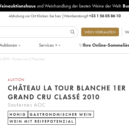
Weinauktionshaus
und
Weinhandlung der besten Weine der Welt:
Bu
Abholung vor Ort
Klicken Sie hier
|
Weinberatung?
+33 1 56 05 86 10
W
WEIN VERKAUFEN
Auktionen
Services +
✨
Ihre Online-Sommeliè
é 2010 - Posten von 3 Flaschen
AUKTION
CHÂTEAU LA TOUR BLANCHE 1ER
GRAND CRU CLASSÉ 2010
Sauternes AOC
HONIG
GASTRONOMISCHER WEIN
WEIN MIT REIFEPOTENZIAL