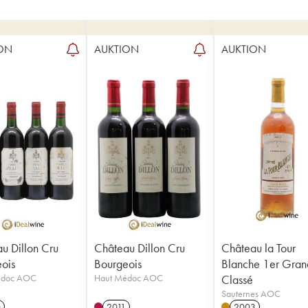
ON
AUKTION
AUKTION
u Dillon Cru
Château Dillon Cru
Château la Tour
ois
Bourgeois
Blanche 1er Gran
édoc AOC
Haut Médoc AOC
Classé
Sauternes AOC
0
2011
2003