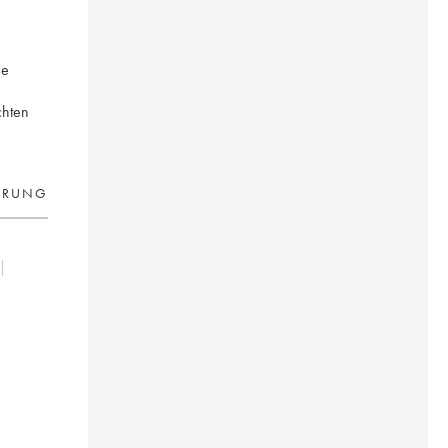
ne
chten
ERUNG