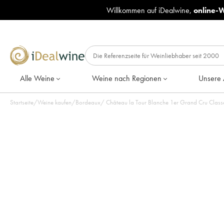
Willkommen auf iDealwine,
online-
Alle Weine
Weine nach Regionen
Unsere 
Startseite
/
Weine kaufen
/
Bordeaux
/
Château la Tour Blanche 1er Grand Cru Class