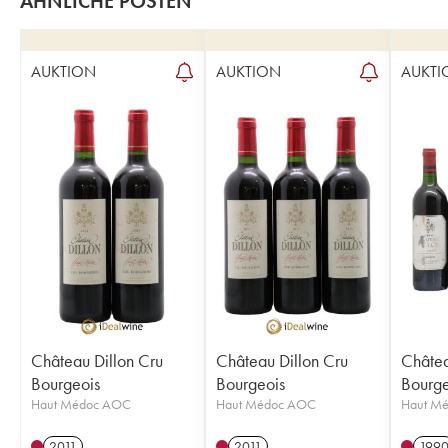
ÄHNLICHE POSTEN
AUKTION
AUKTION
AUKTI
Château Dillon Cru
Château Dillon Cru
Châtea
Bourgeois
Bourgeois
Bourge
Haut Médoc AOC
Haut Médoc AOC
Haut M
2011
2011
199