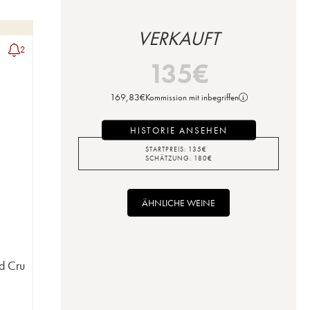
VERKAUFT
2
135
€
169,83
€
Kommission mit inbegriffen
HISTORIE ANSEHEN
STARTPREIS:
135
€
SCHÄTZUNG:
180
€
ÄHNLICHE WEINE
d Cru