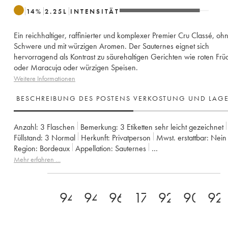
14
%
2.25
L
INTENSITÄT
Ein reichhaltiger, raffinierter und komplexer Premier Cru Classé, oh
Schwere und mit würzigen Aromen. Der Sauternes eignet sich
hervorragend als Kontrast zu säurehaltigen Gerichten wie roten Frü
oder Maracuja oder würzigen Speisen.
Weitere Informationen
BESCHREIBUNG DES POSTENS
VERKOSTUNG UND LAG
Anzahl:
3 Flaschen
Bemerkung:
3 Etiketten sehr leicht gezeichnet
Füllstand:
3
Normal
Herkunft:
privatperson
Mwst. erstattbar:
nein
Region:
Bordeaux
Appellation:
Sauternes
Klassifizierung:
1er Grand Cru Classé
Mehr erfahren …
Eigentümer:
Ministère de l'Agriculture
94
94
96
17
92
90
92