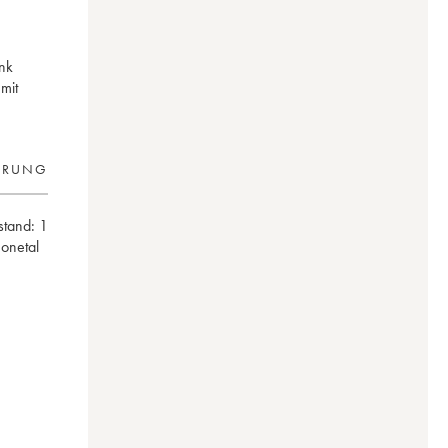
nk
mit
ERUNG
lstand:
1
honetal