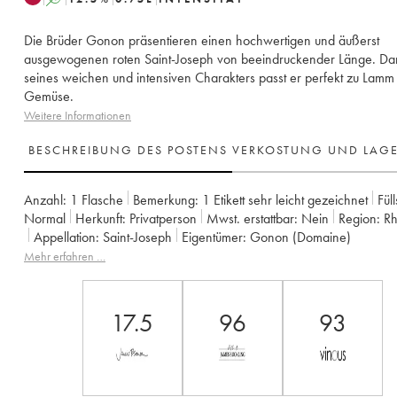
Die Brüder Gonon präsentieren einen hochwertigen und äußerst
ausgewogenen roten Saint-Joseph von beeindruckender Länge. Da
seines weichen und intensiven Charakters passt er perfekt zu Lamm 
Gemüse.
Weitere Informationen
BESCHREIBUNG DES POSTENS
VERKOSTUNG UND LAG
Anzahl:
1 Flasche
Bemerkung:
1 Etikett sehr leicht gezeichnet
Fül
Normal
Herkunft:
privatperson
Mwst. erstattbar:
nein
Region:
R
Appellation:
Saint-Joseph
Eigentümer:
Gonon (Domaine)
Mehr erfahren …
17.5
96
93