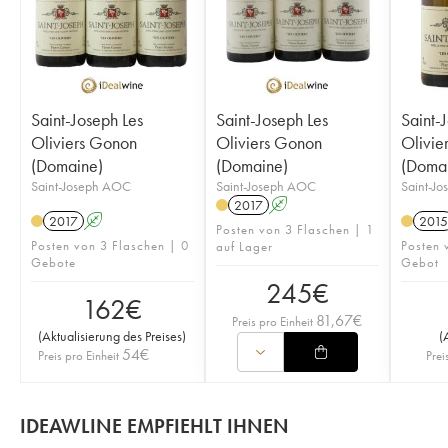
Saint-Joseph Les
Saint-Joseph Les
Saint-
Oliviers Gonon
Oliviers Gonon
Olivie
(Domaine)
(Domaine)
(Doma
Saint-Joseph AOC
Saint-Joseph AOC
Saint-J
2017
A
2017
A
2015
Posten von 3 Flaschen | 1
Posten von 3 Flaschen | 0
Posten 
auf Lager
Gebote
Gebot
245
€
162
€
81,67
€
Preis pro Einheit
(
Aktualisierung des Preises
)
(
54
€
Preis pro Einheit
Prei
IDEAWLINE EMPFIEHLT IHNEN