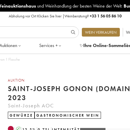
Weinauktionshaus
und
Weinhandlung der besten Weine der Welt:
Bu
Abholung vor Ort
Klicken Sie hier
|
Weinberatung?
+33 1 56 05 86 10
W
WEIN VERKAUFEN
Auktionen
Services +
✨
Ihre Online-Sommeliè
von 1 Flasche
AUKTION
SAINT-JOSEPH GONON (DOMAIN
2023
Saint-Joseph AOC
GEWÜRZE
GASTRONOMISCHER WEIN
A
12.5
%
0.75
L
INTENSITÄT