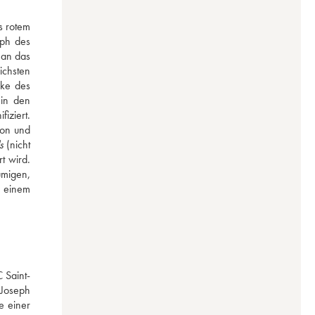
 rotem 
ph des 
an das 
chsten 
ke des 
in den 
ziert. 
on und 
s
 (nicht 
 wird. 
migen, 
 einem 
 Saint-
Joseph 
 einer 