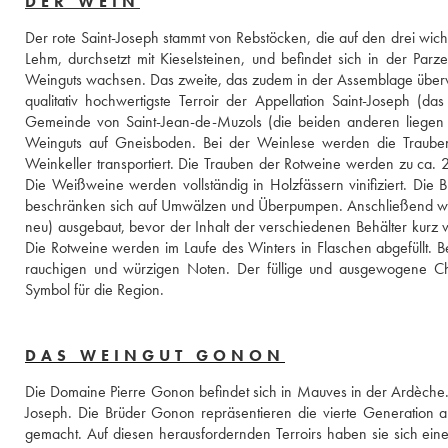
DER WEIN
Der rote Saint-Joseph stammt von Rebstöcken, die auf den drei wich
Lehm, durchsetzt mit Kieselsteinen, und befindet sich in der Parz
Weinguts wachsen. Das zweite, das zudem in der Assemblage überwie
qualitativ hochwertigste Terroir der Appellation Saint-Joseph (da
Gemeinde von Saint-Jean-de-Muzols (die beiden anderen liegen i
Weinguts auf Gneisboden. Bei der Weinlese werden die Trauben i
Weinkeller transportiert. Die Trauben der Rotweine werden zu ca. 25
Die Weißweine werden vollständig in Holzfässern vinifiziert. Die B
beschränken sich auf Umwälzen und Überpumpen. Anschließend wir
neu) ausgebaut, bevor der Inhalt der verschiedenen Behälter kurz
Die Rotweine werden im Laufe des Winters in Flaschen abgefüllt. Be
rauchigen und würzigen Noten. Der füllige und ausgewogene Cha
Symbol für die Region. 
DAS WEINGUT GONON
Die Domaine Pierre Gonon befindet sich in Mauves in der Ardèche.
Joseph. Die Brüder Gonon repräsentieren die vierte Generation a
gemacht. Auf diesen herausfordernden Terroirs haben sie sich ei