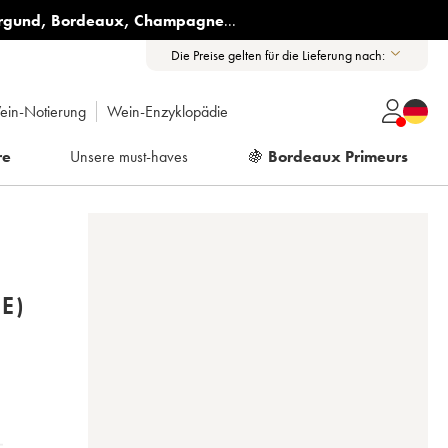
rgund
,
Bordeaux
,
Champagne
...
Die Preise gelten für die Lieferung nach:
ein-Notierung
Wein-Enzyklopädie
re
Unsere must-haves
🍇
Bordeaux Primeurs
E)