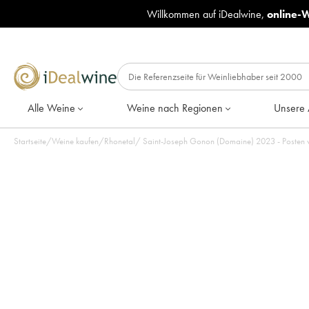
Willkommen auf iDealwine,
online-
Alle Weine
Weine nach Regionen
Unsere 
Startseite
/
Weine kaufen
/
Rhonetal
/
Saint-Joseph Gonon (Domaine) 2023 - Posten 