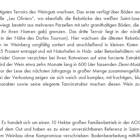
tigsten Terroirs des Weinguts wachsen. Das erste verfügt über Böden aus
elle „Les Oliviers“, wo ebenfalls die Rebstöcke des weißen Saint-Jose
gt, besteht aus mehreren Parzellen mit sehr granithaltigen Böden, die 
s ihr ihren Namen gab) grenzen. Das dritte Terroir liegt in der nördli
n der Nähe des Dorfes Tournon). Hier wachsen die ältesten Rebstöc
m Weinberg sorgfältig sortiert und anschließend in kleinen Kisten 
 Prozent entrappt und mit Naturhefen in Holz- oder Betonbehältern vinifi
rüder Gonon verzichten bei ihren Rotweinen auf eine forcierte Extrakti
d der Wein etwa zehn Monate lang in 600 Liter fassenden 
Demi-Muid
 vor der Lese des nächsten Jahrgangs in großer Menge zusammengeführt
i der Verkostung zeigen sie sich weich und komplex, mit fruchtigen, blu
rakter sowie seine elegante Tanninstruktur machen diesen Wein zu
 Es handelt sich um einen 10 Hektar großen Familienbetrieb in der AOC
uf dem Gut und haben es zu einer unverzichtbaren Referenz in Saint-
nem Weinbau ohne Kompromisse verschrieben: Bodenbearbeitung mithilfe