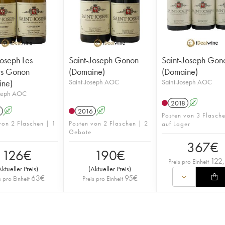
Joseph Les
Saint-Joseph Gonon
Saint-Joseph Gon
rs Gonon
(Domaine)
(Domaine)
ine)
Saint-Joseph AOC
Saint-Joseph AOC
oseph AOC
2018
A
A
2016
A
Posten von 3 Flasch
von 2 Flaschen | 1
Posten von 2 Flaschen | 2
auf Lager
Gebote
367
€
126
€
190
€
122
Preis pro Einheit
Aktueller Preis
)
(
Aktueller Preis
)
63
€
95
€
s pro Einheit
Preis pro Einheit