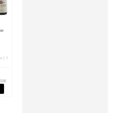
on
en | 1
,33
€