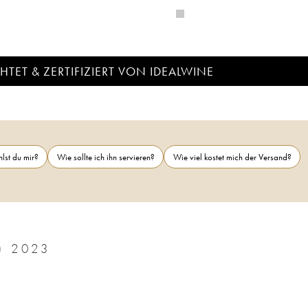
TET & ZERTIFIZIERT VON IDEALWINE
lst du mir?
Wie sollte ich ihn servieren?
Wie viel kostet mich der Versand?
 2023