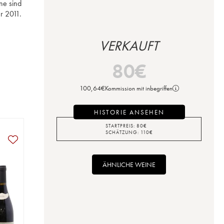
e sind 
r 2011.
VERKAUFT
80
€
100,64
€
Kommission mit inbegriffen
HISTORIE ANSEHEN
STARTPREIS:
80
€
SCHÄTZUNG:
110
€
ÄHNLICHE WEINE