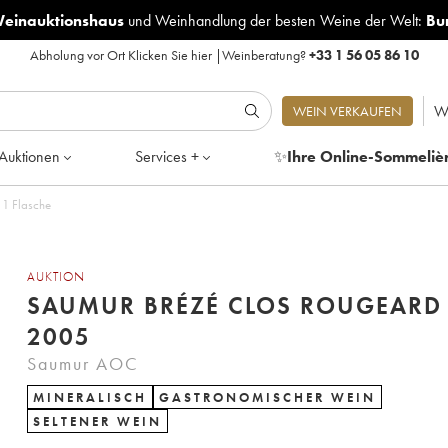
Weinauktionshaus
und
Weinhandlung der besten Weine der Welt:
Bu
Abholung vor Ort
Klicken Sie hier
|
Weinberatung?
+33 1 56 05 86 10
W
WEIN VERKAUFEN
Auktionen
Services +
✨
Ihre Online-Sommeliè
 1 Flasche
AUKTION
SAUMUR BRÉZÉ CLOS ROUGEARD
2005
Saumur AOC
MINERALISCH
GASTRONOMISCHER WEIN
SELTENER WEIN