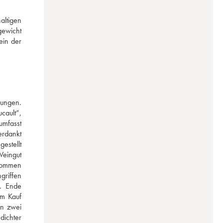
ltigen 
ewicht 
in der 
ungen. 
ault“, 
mfasst 
rdankt 
stellt 
eingut 
kommen 
riffen 
 Ende 
m Kauf 
n zwei 
ichter 