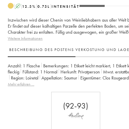
A
12.5
%
0.75
L
INTENSITÄT
Inzwischen wird dieser Chenin von Weinliebhabern aus aller Welt 
Er findet auf dieser kalhaltigen Parzelle den perfekten Boden, um s
Charakter frei zu enfalten. Füllig und ausgewogen, ein großer Wei
Weitere Informationen
BESCHREIBUNG DES POSTENS
VERKOSTUNG UND LAG
Anzahl:
1 Flasche
Bemerkungen:
1 Etikett leicht markiert
,
1 Etikett l
fleckig
Füllstand:
1
Normal
Herkunft:
privatperson
Mwst. erstattb
Region:
Loiretal
Appellation:
Saumur
Eigentümer:
Clos Rougeard
Mehr erfahren …
(92-93)