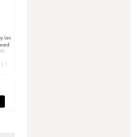
y Les
eard
AOC
e | 1