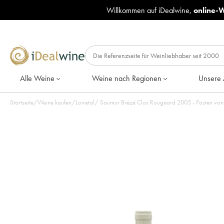
Willkommen auf iDealwine,
online-
Alle Weine
Weine nach Regionen
Unsere 
Startseite
/
Weine kaufen
/
Loiretal
/
Saumur Brézé Clos Rougeard 2005 - Posten von