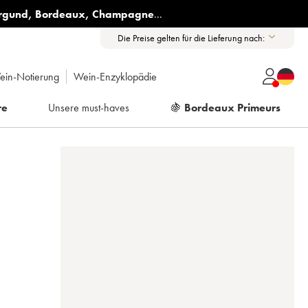
rgund
,
Bordeaux
,
Champagne
...
Die Preise gelten für die Lieferung nach:
ein-Notierung
Wein-Enzyklopädie
re
Unsere must-haves
🍇
Bordeaux Primeurs