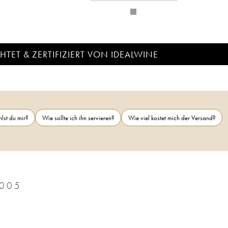
TET & ZERTIFIZIERT VON IDEALWINE
lst du mir?
Wie sollte ich ihn servieren?
Wie viel kostet mich der Versand?
005