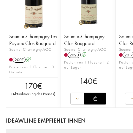
Saumur-Champigny Les
Saumur-Champigny
Saumu
Poyeux Clos Rougeard
Clos Rougeard
Clos R
Saumur-Champigny AOC
Saumur-Champigny AOC
Saumur
2020
A
2017
2007
A
Posten von 1 Flasche | 2
Posten 
Posten von 1 Flasche | 0
auf Lager
auf Lag
Gebote
140
€
170
€
(
Aktualisierung des Preises
)
IDEAWLINE EMPFIEHLT IHNEN