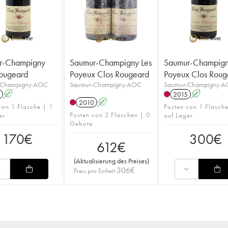
r-Champigny
Saumur-Champigny Les
Saumur-Champign
ougeard
Poyeux Clos Rougeard
Poyeux Clos Roug
-Champigny AOC
Saumur-Champigny AOC
Saumur-Champigny 
A
2015
A
2010
A
von 1 Flasche | 1
Posten von 1 Flasch
Posten von 2 Flaschen | 0
er
auf Lager
Gebote
170
€
300
€
612
€
(
Aktualisierung des Preises
)
306
€
Preis pro Einheit