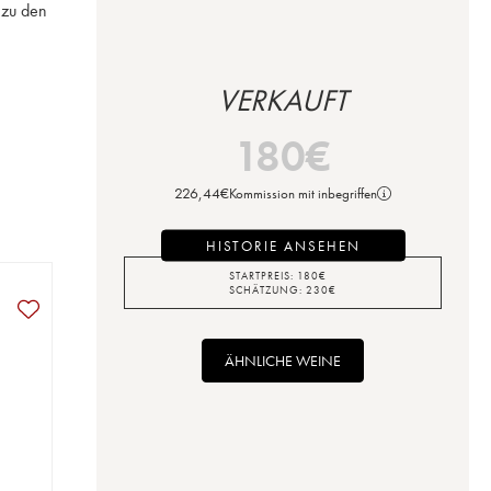
zu den 
VERKAUFT
180
€
226,44
€
Kommission mit inbegriffen
HISTORIE ANSEHEN
STARTPREIS:
180
€
SCHÄTZUNG:
230
€
ÄHNLICHE WEINE