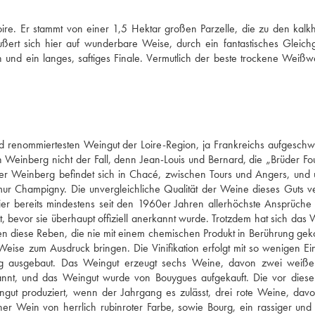
e. Er stammt von einer 1,5 Hektar großen Parzelle, die zu den kalkha
rt sich hier auf wunderbare Weise, durch ein fantastisches Gleichg
 und ein langes, saftiges Finale. Vermutlich der beste trockene Weißwe
d renommiertesten Weingut der Loire-Region, ja Frankreichs aufgeschw
 Weinberg nicht der Fall, denn Jean-Louis und Bernard, die „Brüder Fouc
Der Weinberg befindet sich in Chacé, zwischen Tours und Angers, und u
r Champigny. Die unvergleichliche Qualität der Weine dieses Guts ve
r bereits mindestens seit den 1960er Jahren allerhöchste Ansprüche ge
t, bevor sie überhaupt offiziell anerkannt wurde. Trotzdem hat sich das W
en diese Reben, die nie mit einem chemischen Produkt in Berührung ge
eise zum Ausdruck bringen. Die Vinifikation erfolgt mit so wenigen Eing
g ausgebaut. Das Weingut erzeugt sechs Weine, davon zwei weiße.
nnt, und das Weingut wurde von Bouygues aufgekauft. Die vor diese
ut produziert, wenn der Jahrgang es zulässt, drei rote Weine, davo
r Wein von herrlich rubinroter Farbe, sowie Bourg, ein rassiger und d