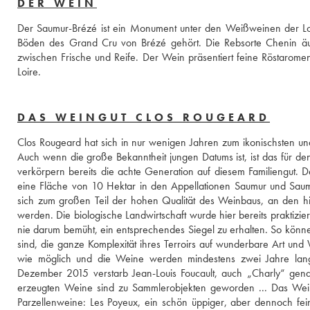
DER WEIN
Der Saumur-Brézé ist ein Monument unter den Weißweinen der Loir
Böden des Grand Cru von Brézé gehört. Die Rebsorte Chenin äuße
zwischen Frische und Reife. Der Wein präsentiert feine Röstaromen
Loire.
DAS WEINGUT CLOS ROUGEARD
Clos Rougeard hat sich in nur wenigen Jahren zum ikonischsten un
Auch wenn die große Bekanntheit jungen Datums ist, ist das für den
verkörpern bereits die achte Generation auf diesem Familiengut. 
eine Fläche von 10 Hektar in den Appellationen Saumur und Saumu
sich zum großen Teil der hohen Qualität des Weinbaus, an den hie
werden. Die biologische Landwirtschaft wurde hier bereits praktizier
nie darum bemüht, ein entsprechendes Siegel zu erhalten. So könn
sind, die ganze Komplexität ihres Terroirs auf wunderbare Art und W
wie möglich und die Weine werden mindestens zwei Jahre lan
Dezember 2015 verstarb Jean-Louis Foucault, auch „Charly“ gena
erzeugten Weine sind zu Sammlerobjekten geworden ... Das Weing
Parzellenweine: Les Poyeux, ein schön üppiger, aber dennoch feine