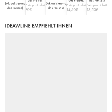
des Preises
)
des Preises
)
des Preises
)
(
Aktualisierung
(
Aktualisierung
Preis pro Einheit
Preis pro Einheit
Preis pro Einheit
des Preises
)
des Preises
)
70
€
14,50
€
13,50
€
IDEAWLINE EMPFIEHLT IHNEN