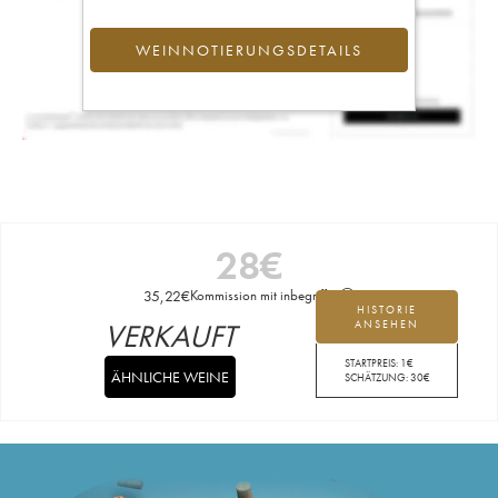
WEINNOTIERUNGSDETAILS
28
€
35,22
€
Kommission mit inbegriffen
HISTORIE
VERKAUFT
ANSEHEN
STARTPREIS:
1
€
ÄHNLICHE WEINE
SCHÄTZUNG:
30
€