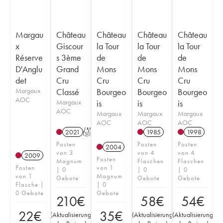
Margau
Château
Château
Château
Château
x
Giscour
la Tour
la Tour
la Tour
Réserve
s 3ème
de
de
de
D'Anglu
Grand
Mons
Mons
Mons
det
Cru
Cru
Cru
Cru
Margaux
Classé
Bourgeo
Bourgeo
Bourgeo
AOC
Margaux
is
is
is
AOC
Margaux
Margaux
Margaux
AOC
AOC
AOC
2021
T
1985
1998
Posten
Posten
Posten
2004
von 3
von 4
von 4
2009
Posten
Magnum
Flaschen
Flaschen
Posten
von 1
| 0
| 0
| 0
von 1
Magnum
Gebote
Gebote
Gebote
Flasche |
| 0
0 Gebote
Gebote
210
€
58
€
54
€
22
€
35
€
(
Aktualisierung
(
Aktualisierung
(
Aktualisierung