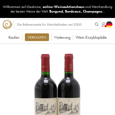
Willkommen auf iDealwine,
online-Weinauktionshaus
und
Weinhandlung
der besten Weine der Welt:
Burgund
,
Bordeaux
,
Champagne
...
Kaufen
Notierung
Wein-Enzyklopädie
VERKAUFEN