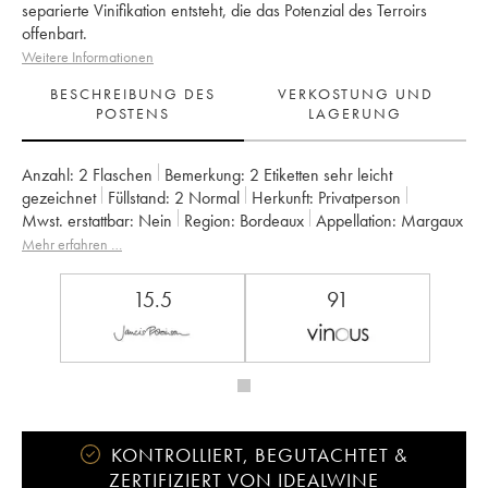
separierte Vinifikation entsteht, die das Potenzial des Terroirs
offenbart.
Weitere Informationen
BESCHREIBUNG DES
VERKOSTUNG UND
POSTENS
LAGERUNG
Anzahl:
2 Flaschen
Bemerkung:
2 Etiketten sehr leicht
gezeichnet
Füllstand:
2
Normal
Herkunft:
privatperson
Mwst. erstattbar:
nein
Region:
Bordeaux
Appellation:
Margaux
Klassifizierung:
Cru Bourgeois
Mehr erfahren …
Eigentümer:
SCEA la Tour de Mons
15.5
91
KONTROLLIERT, BEGUTACHTET &
ZERTIFIZIERT VON IDEALWINE