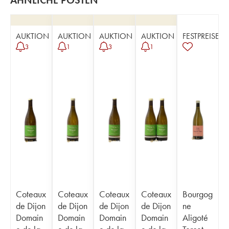
ÄHNLICHE POSTEN
AUKTION
AUKTION
AUKTION
AUKTION
FESTPREISE
3
1
3
1
Coteaux
Coteaux
Coteaux
Coteaux
Bourgog
de Dijon
de Dijon
de Dijon
de Dijon
ne
Domain
Domain
Domain
Domain
Aligoté