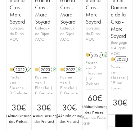
e de la
e de la
e de la
e de la
Tercet
Cras -
Cras -
Cras -
Cras -
Domain
Marc
Marc
Marc
Marc
e de la
Soyard
Soyard
Soyard
Soyard
Cras -
Coteaux
Coteaux
Coteaux
Coteaux
Marc
de Dijon
de Dijon
de Dijon
de Dijon
Soyard
AOC
AOC
AOC
AOC
Bourgogn
e Aligoté
AOC
2023
A
K
2023
Posten
Posten
von 2
2022
A
K
2023
A
K
2022
A
K
von 1
Flaschen
Posten
Posten
Posten
Flasche |
| 0
von 1
von 1
von 1
19 auf
Gebote
Flasche |
Flasche |
Flasche |
Lager
0 Gebote
0 Gebote
0 Gebote
60
€
30
€
30
€
30
€
30
€
(
Aktualisierung
des Preises
)
(
Aktualisierung
(
Aktualisierung
(
Aktualisierung
Preis pro Einheit
des Preises
)
des Preises
)
des Preises
)
30
€