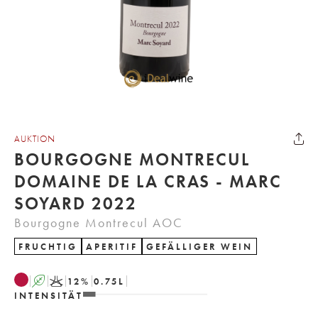
AUKTION
BOURGOGNE MONTRECUL
DOMAINE DE LA CRAS - MARC
SOYARD 2022
Bourgogne Montrecul AOC
FRUCHTIG
APERITIF
GEFÄLLIGER WEIN
A
K
12
%
0.75
L
INTENSITÄT