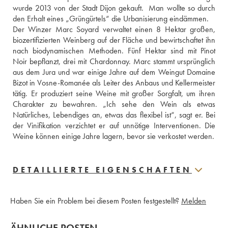
wurde 2013 von der Stadt Dijon gekauft.  Man wollte so durch 
den Erhalt eines „Grüngürtels“ die Urbanisierung eindämmen. 
Der Winzer Marc Soyard verwaltet einen 8 Hektar großen, 
biozertifizierten Weinberg auf der Fläche und bewirtschaftet ihn 
nach biodynamischen Methoden. Fünf Hektar sind mit Pinot 
Noir bepflanzt, drei mit Chardonnay. Marc stammt ursprünglich 
aus dem Jura und war einige Jahre auf dem Weingut Domaine 
Bizot in Vosne-Romanée als Leiter des Anbaus und Kellermeister 
tätig. Er produziert seine Weine mit großer Sorgfalt, um ihren 
Charakter zu bewahren. „Ich sehe den Wein als etwas 
Natürliches, Lebendiges an, etwas das flexibel ist“, sagt er. Bei 
der Vinifikation verzichtet er auf unnötige Interventionen. Die 
Weine können einige Jahre lagern, bevor sie verkostet werden.
DETAILLIERTE EIGENSCHAFTEN
Haben Sie ein Problem bei diesem Posten festgestellt?
Melden