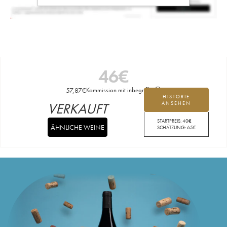
46
€
57,87
€
Kommission mit inbegriffen
HISTORIE
VERKAUFT
ANSEHEN
STARTPREIS:
40
€
ÄHNLICHE WEINE
SCHÄTZUNG:
65
€