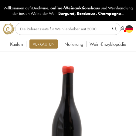
Willkommen auf iDealwine,
online-Weinauktionshaus
und
Weinhandlung
der besten Weine der Welt:
Burgund
,
Bordeaux
,
Champagne
...
Kaufen
Notierung
Wein-Enzyklopädie
VERKAUFEN