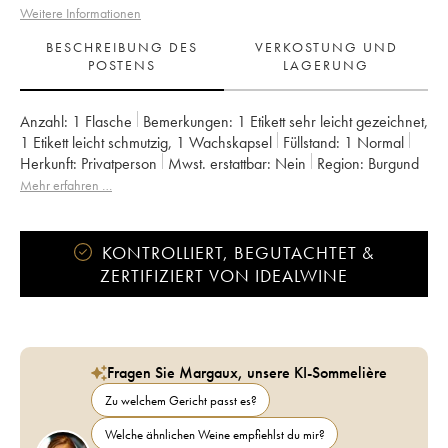
Weitere Informationen
BESCHREIBUNG DES
VERKOSTUNG UND
POSTENS
LAGERUNG
Anzahl:
1 Flasche
Bemerkungen:
1 Etikett sehr leicht gezeichnet
,
1 Etikett leicht schmutzig
,
1 Wachskapsel
Füllstand:
1
Normal
Herkunft:
privatperson
Mwst. erstattbar:
nein
Region:
Burgund
Appellation:
Bourgogne Montrecul
Mehr erfahren …
Eigentümer:
Domaine de la Cras - Marc Soyard
KONTROLLIERT, BEGUTACHTET &
ZERTIFIZIERT VON IDEALWINE
Fragen Sie Margaux, unsere KI-Sommelière
Zu welchem Gericht passt es?
Welche ähnlichen Weine empfiehlst du mir?