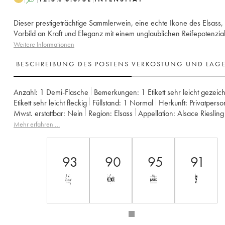
Dieser prestigeträchtige Sammlerwein, eine echte Ikone des Elsass, i
Vorbild an Kraft und Eleganz mit einem unglaublichen Reifepotenzial
Weitere Informationen
BESCHREIBUNG DES POSTENS
VERKOSTUNG UND LAG
Anzahl:
1 Demi-Flasche
Bemerkungen:
1 Etikett sehr leicht gezeic
Etikett sehr leicht fleckig
Füllstand:
1
Normal
Herkunft:
privatperso
Mwst. erstattbar:
nein
Region:
Elsass
Appellation:
Alsace Riesling
Eigentümer:
Trimbach (Domaine)
Mehr erfahren …
93
90
95
91