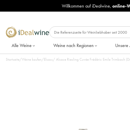
Willkommen auf iDealwine,
online-
Alle Weine
Weine nach Regionen
Unsere 
Startseite
/
Weine kaufen
/
Elsass
/
Alsace Riesling Cuvée Frédéric Emile Trimbach (