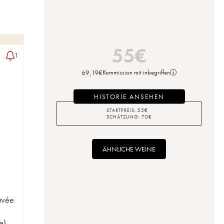
55
€
1
69,19
€
Kommission mit inbegriffen
HISTORIE ANSEHEN
STARTPREIS:
55
€
SCHÄTZUNG:
70
€
ÄHNLICHE WEINE
uvée
e)