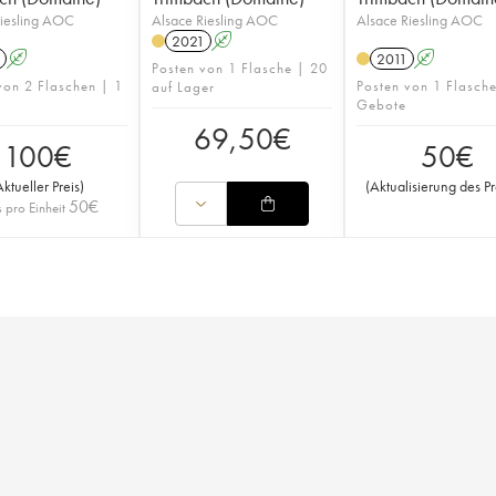
Riesling AOC
Alsace Riesling AOC
Alsace Riesling AOC
2021
A
A
2011
A
Posten von 1 Flasche | 20
von 2 Flaschen | 1
Posten von 1 Flasch
auf Lager
Gebote
69,50
€
100
€
50
€
Aktueller Preis
)
(
Aktualisierung des Pr
50
€
s pro Einheit