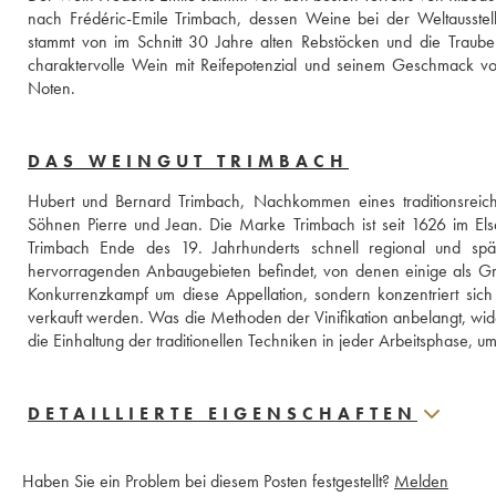
nach Frédéric-Emile Trimbach, dessen Weine bei der Weltausstel
stammt von im Schnitt 30 Jahre alten Rebstöcken und die Trauben
charaktervolle Wein mit Reifepotenzial und seinem Geschmack von
Noten.
DAS WEINGUT TRIMBACH
Hubert und Bernard Trimbach, Nachkommen eines traditionsreic
Söhnen Pierre und Jean. Die Marke Trimbach ist seit 1626 im Elsa
Trimbach Ende des 19. Jahrhunderts schnell regional und spä
hervorragenden Anbaugebieten befindet, von denen einige als Grand
Konkurrenzkampf um diese Appellation, sondern konzentriert sich
verkauft werden. Was die Methoden der Vinifikation anbelangt, wid
die Einhaltung der traditionellen Techniken in jeder Arbeitsphase, um
DETAILLIERTE EIGENSCHAFTEN
Haben Sie ein Problem bei diesem Posten festgestellt?
Melden