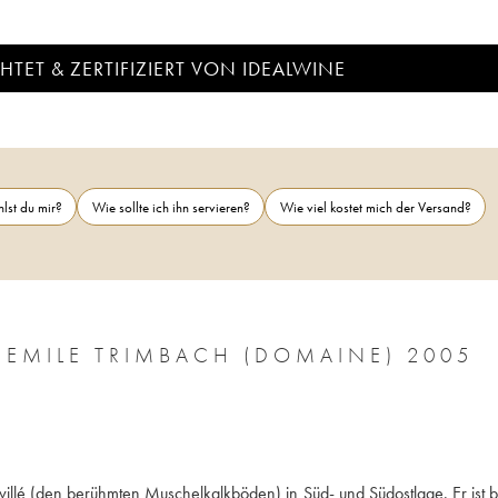
TET & ZERTIFIZIERT VON IDEALWINE
lst du mir?
Wie sollte ich ihn servieren?
Wie viel kostet mich der Versand?
C EMILE TRIMBACH (DOMAINE) 2005
illé (den berühmten Muschelkalkböden) in Süd- und Südostlage. Er ist b