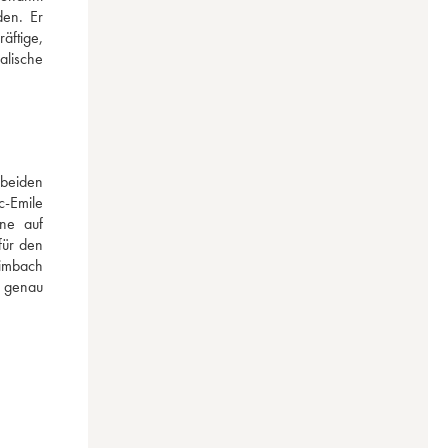
en. Er 
ftige, 
lische 
beiden 
-Emile 
ne auf 
ür den 
imbach 
 genau 