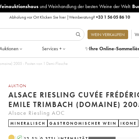
Weinauktionshaus
und
Weinhandlung der besten Weine der Welt:
Bu
Abholung vor Ort
Klicken Sie hier
|
Weinberatung?
+33 1 56 05 86 10
W
WEIN VERKAUFEN
Auktionen
Services +
✨
Ihre Online-Sommeliè
Domaine) 2005 - Posten von 1 Demi-Flasche
AUKTION
ALSACE RIESLING CUVÉE FRÉDÉRI
EMILE TRIMBACH (DOMAINE) 200
Alsace Riesling AOC
MINERALISCH
GASTRONOMISCHER WEIN
IKONE
A
12.5
%
0.375
L
INTENSITÄT