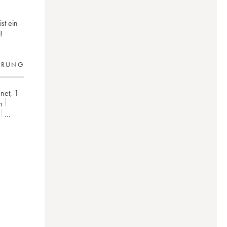
st ein
!
ERUNG
hnet
,
1
n