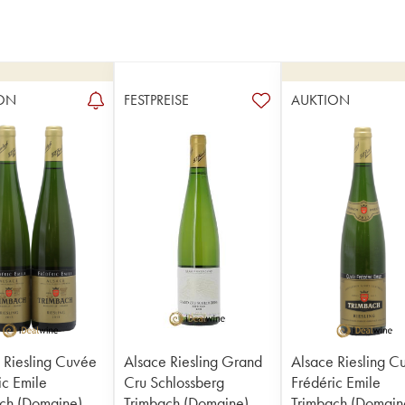
ON
FESTPREISE
AUKTION
 Riesling Cuvée
Alsace Riesling Grand
Alsace Riesling C
ic Emile
Cru Schlossberg
Frédéric Emile
ch (Domaine)
Trimbach (Domaine)
Trimbach (Domain