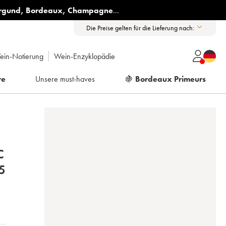
rgund
,
Bordeaux
,
Champagne
...
Die Preise gelten für die Lieferung nach:
ein-Notierung
Wein-Enzyklopädie
re
Unsere must-haves
🍇
Bordeaux Primeurs
C
5