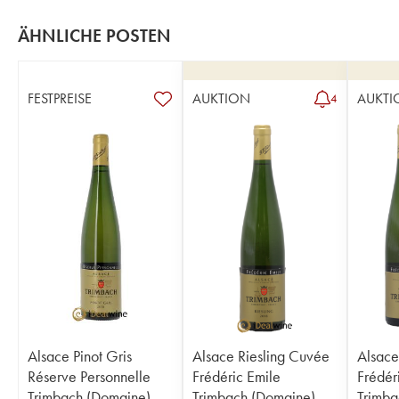
ÄHNLICHE POSTEN
FESTPREISE
AUKTION
AUKTI
4
Alsace Pinot Gris
Alsace Riesling Cuvée
Alsace
Réserve Personnelle
Frédéric Emile
Frédér
Trimbach (Domaine)
Trimbach (Domaine)
Trimba