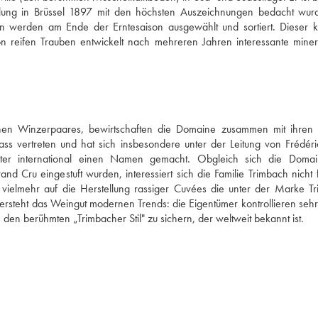
lung in Brüssel 1897 mit den höchsten Auszeichnungen bedacht wurd
 werden am Ende der Erntesaison ausgewählt und sortiert. Dieser krä
 reifen Trauben entwickelt nach mehreren Jahren interessante minera
hen Winzerpaares, bewirtschaften die Domaine zusammen mit ihren 
ss vertreten und hat sich insbesondere unter der Leitung von Frédéric
ter international einen Namen gemacht. Obgleich sich die Domai
 Cru eingestuft wurden, interessiert sich die Familie Trimbach nicht f
 vielmehr auf die Herstellung rassiger Cuvées die unter der Marke Tr
ersteht das Weingut modernen Trends: die Eigentümer kontrollieren sehr
 den berühmten „Trimbacher Stil" zu sichern, der weltweit bekannt ist.