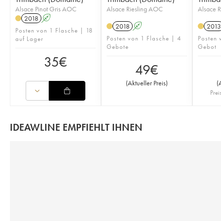
Alsace Pinot Gris AOC
Alsace Riesling AOC
Alsace 
2018
A
2018
A
2013
Posten von 1 Flasche | 18
Posten von 1 Flasche | 4
Posten 
auf Lager
Gebote
Gebot
35
€
49
€
(
Aktueller Preis
)
(
Prei
IDEAWLINE EMPFIEHLT IHNEN