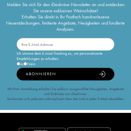
Melden Sie sich für den iDealwine-Newsletter an und entdecken
Sie unsere exklusiven Weinschätze!
Erhalten Sie direkt in Ihr Postfach handverlesene
Neuentdeckungen, limitierte Angebote, Neuigkeiten und fundierte
Analysen.
Ich stimme dem E-Mail-Tracking zu, um personalisierte
Empfehlungen zu erhalten
Ja
Nein
ABONNIEREN
Mit Ihrer Anmeldung erhalten Sie exklusiv ausgewählte Neuigkeiten, Angebote
und Einblicke von iDealwine.
Sie können sich jederzeit unkompliziert über den Link in jeder E-Mail abmelden.