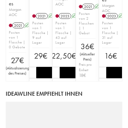
es
AOC
Morgon
2021
A
Morgon
AOC
Posten
AOC
2021
A
2023
A
2023
A
von 2
Posten
Posten
Posten
Flaschen
2021
A
von 1
von 1
von 1
| 1
Posten
Flasche |
Flasche |
Flasche |
Gebot
von 1
9 auf
43 auf
31 auf
Flasche |
Lager
Lager
Lager
36
€
0 Gebote
29
€
22,50
€
16
€
(
Aktueller
27
€
Preis
)
Preis pro
(
Aktualisierung
Einheit
des Preises
)
18
€
IDEAWLINE EMPFIEHLT IHNEN