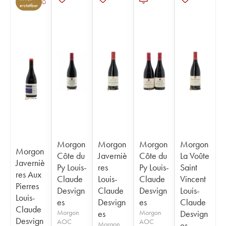
erstattbar
Morgon
Morgon
Morgon
Morgon
Morgon
Côte du
Javerniè
Côte du
La Voûte
Javerniè
Py Louis-
res
Py Louis-
Saint
res Aux
Claude
Louis-
Claude
Vincent
Pierres
Desvign
Claude
Desvign
Louis-
Louis-
es
Desvign
es
Claude
Claude
Morgon
es
Morgon
Desvign
Desvign
AOC
AOC
Morgon
es