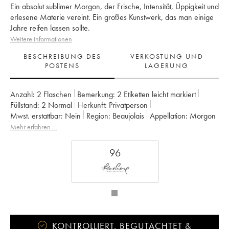
Ein absolut sublimer Morgon, der Frische, Intensität, Üppigkeit und
erlesene Materie vereint. Ein großes Kunstwerk, das man einige
Jahre reifen lassen sollte.
Weitere Informationen
BESCHREIBUNG DES
VERKOSTUNG UND
POSTENS
LAGERUNG
Anzahl:
2 Flaschen
Bemerkung:
2 Etiketten leicht markiert
Füllstand:
2
Normal
Herkunft:
privatperson
Mwst. erstattbar:
nein
Region:
Beaujolais
Appellation:
Morgon
Eigentümer:
Louis-Claude Desvignes
Mehr erfahren …
96
KONTROLLIERT, BEGUTACHTET &