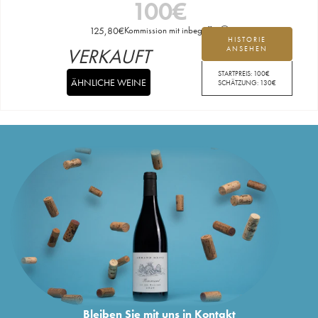
100
€
125,80
€
Kommission mit inbegriffen
HISTORIE
VERKAUFT
ANSEHEN
STARTPREIS:
100
€
ÄHNLICHE WEINE
SCHÄTZUNG:
130
€
Bleiben Sie mit uns in Kontakt