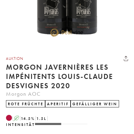
AUKTION
MORGON JAVERNIÈRES LES
IMPÉNITENTS LOUIS-CLAUDE
DESVIGNES 2020
Morgon AOC
ROTE FRÜCHTE
APERITIF
GEFÄLLIGER WEIN
A
14.5
%
1.5
L
INTENSITÄT