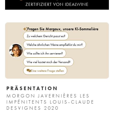
ZERTIFIZIERT VON IDEALWINE
Fragen Sie Margaux, unsere KI-Sommelière
Zu welchem Gericht passt es?
Welche ähnlichen Weine empfiehlst du mir?
Wie sollte ich ihn servieren?
Wie viel kostet mich der Versand?
Eine weitere Frage stellen
PRÄSENTATION
MORGON JAVERNIÈRES LES
IMPÉNITENTS LOUIS-CLAUDE
DESVIGNES 2020