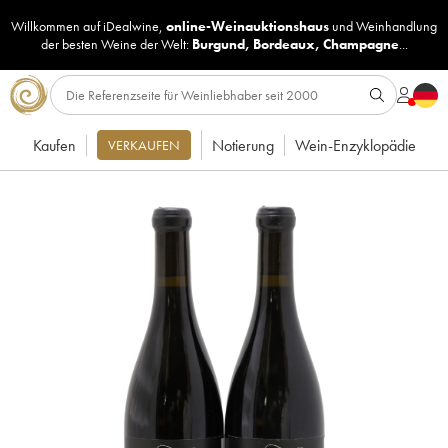
Willkommen auf iDealwine,
online-Weinauktionshaus
und
Weinhandlung
der besten Weine der Welt:
Burgund
,
Bordeaux
,
Champagne
...
Kaufen
Notierung
Wein-Enzyklopädie
VERKAUFEN