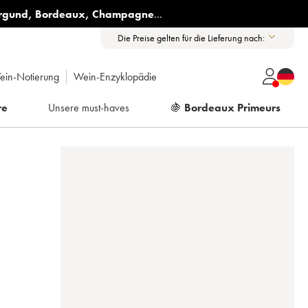
rgund
,
Bordeaux
,
Champagne
...
Die Preise gelten für die Lieferung nach:
ein-Notierung
Wein-Enzyklopädie
re
Unsere must-haves
🍇
Bordeaux Primeurs