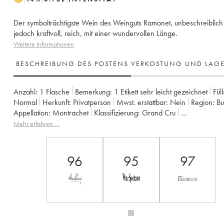
Der symbolträchtigste Wein des Weinguts Ramonet, unbeschreiblich 
jedoch kraftvoll, reich, mit einer wundervollen Länge.
Weitere Informationen
BESCHREIBUNG DES POSTENS
VERKOSTUNG UND LAG
Anzahl:
1 Flasche
Bemerkung:
1 Etikett sehr leicht gezeichnet
Fül
Normal
Herkunft:
privatperson
Mwst. erstattbar:
nein
Region:
B
Appellation:
Montrachet
Klassifizierung:
Grand Cru
Eigentümer:
Ramonet (Domaine)
Mehr erfahren …
96
95
97