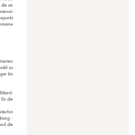
die an 
tensiv 
epunkt 
omaine 
ierten 
ald zu 
ar bis 
Bâtard-
ür die 
iterhin 
tung - 
nd die 