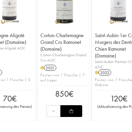
gne Aligoté
Corton-Charlemagne
Saint-Aubin 1er C
et (Domaine)
Grand Cru Ramonet
Murgers des Dent
ne Aligoté AOC
(Domaine)
Chien Ramonet
Corton-Charlemagne Grand
(Domaine)
Cru AOC
Saint-Aubin Premier Cr
AOC
2021
6
2022
Posten von 1 Flasche | 7
von 1 Flasche | 0
Posten von 1 Flasch
auf Lager
Gebote
850
€
70
€
120
€
isierung des Preises
)
(
Aktualisierung des Pr