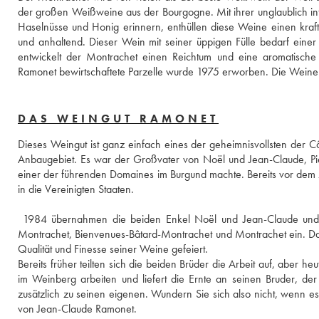
der großen Weißweine aus der Bourgogne. Mit ihrer unglaublich int
Haselnüsse und Honig erinnern, enthüllen diese Weine einen kraftvo
und anhaltend. Dieser Wein mit seiner üppigen Fülle bedarf eine
entwickelt der Montrachet einen Reichtum und eine aromatische Vi
DAS WEINGUT RAMONET
Dieses Weingut ist ganz einfach eines der geheimnisvollsten der C
Anbaugebiet. Es war der Großvater von Noël und Jean-Claude, Pi
einer der führenden Domaines im Burgund machte. Bereits vor dem Z
in die Vereinigten Staaten. 
 1984 übernahmen die beiden Enkel Noël und Jean-Claude und fü
Montrachet, Bienvenues-Bâtard-Montrachet und Montrachet ein. Das W
Qualität und Finesse seiner Weine gefeiert. 
Bereits früher teilten sich die beiden Brüder die Arbeit auf, aber he
im Weinberg arbeiten und liefert die Ernte an seinen Bruder, der 
zusätzlich zu seinen eigenen. Wundern Sie sich also nicht, wenn e
von Jean-Claude Ramonet. 