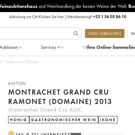
Weinauktionshaus
und
Weinhandlung der besten Weine der Welt:
Bu
Abholung vor Ort
Klicken Sie hier
|
Weinberatung?
+33 1 56 05 86 10
W
WEIN VERKAUFEN
Auktionen
Services +
✨
Ihre Online-Sommeliè
et Grand Cru Ramonet (Domaine) 2013 - Posten von 1 Flasche
AUKTION
MONTRACHET GRAND CRU
RAMONET (DOMAINE) 2013
Montrachet Grand Cru AOC
HONIG
GASTRONOMISCHER WEIN
IKONE
14
%
0.75
L
INTENSITÄT