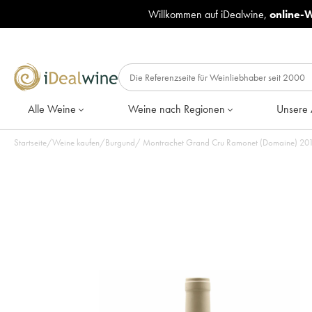
Willkommen auf iDealwine,
online-
Alle Weine
Weine nach Regionen
Unsere 
Startseite
/
Weine kaufen
/
Burgund
/
Montrach