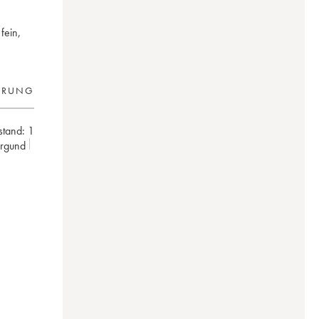
fein,
ERUNG
lstand:
1
urgund