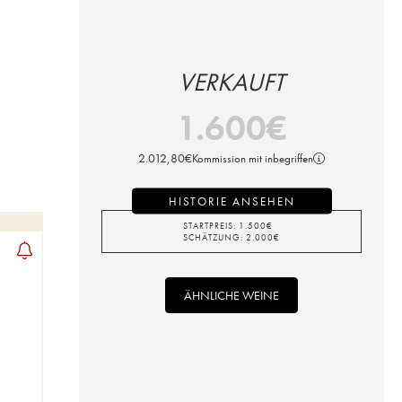
VERKAUFT
1.600
€
2.012,80
€
Kommission mit inbegriffen
HISTORIE ANSEHEN
STARTPREIS:
1.500
€
SCHÄTZUNG:
2.000
€
ÄHNLICHE WEINE