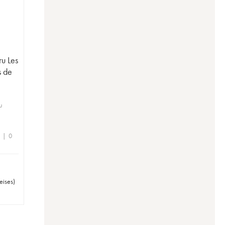
ru Les
s de
u
e | 0
eises
)