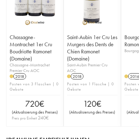
Chassagne-
Saint-Aubin 1er Cru Les
Bourgo
Montrachet 1er Cru
Murgers des Dents de
Ramon
Boudriotte Ramonet
Chien Ramonet
Bourgog
(Domaine)
(Domaine)
Chassagne-Montrachet
Saint-Aubin Premier Cru
Premier Cru AOC
AOC
2018
2018
201
Posten von 3 Flaschen | 0
Posten von 1 Flasche | 0
Posten 
Gebote
Gebote
Gebote
720
€
120
€
(
Aktualisierung des Preises
)
(
Aktualisierung des Preises
)
(
Aktual
240
€
Preis pro Einheit