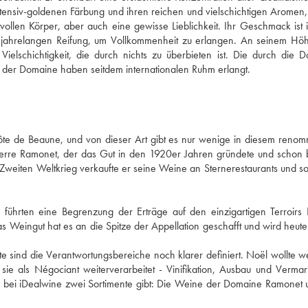
ensiv-goldenen Färbung und ihren reichen und vielschichtigen Aromen, 
llen Körper, aber auch eine gewisse Lieblichkeit. Ihr Geschmack ist in
r jahrelangen Reifung, um Vollkommenheit zu erlangen. An seinem Höh
elschichtigkeit, die durch nichts zu überbieten ist. Die durch die D
Ramonet bewirtschaftete Parzelle wurde 1975 erworben. Die Weine der Domaine haben seitdem internationalen Ruhm erlangt. 
ôte de Beaune, und von dieser Art gibt es nur wenige in diesem renomm
erre Ramonet, der das Gut in den 1920er Jahren gründete und schon b
weiten Weltkrieg verkaufte er seine Weine an Sternerestaurants und sog
hrten eine Begrenzung der Erträge auf den einzigartigen Terroirs 
eingut hat es an die Spitze der Appellation geschafft und wird heute f
ute sind die Verantwortungsbereiche noch klarer definiert. Noël wollte we
sie als Négociant weiterverarbeitet - Vinifikation, Ausbau und Vermark
s bei iDealwine zwei Sortimente gibt: Die Weine der Domaine Ramonet u