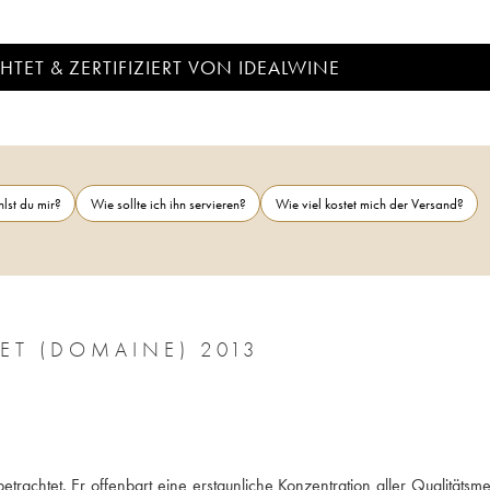
TET & ZERTIFIZIERT VON IDEALWINE
lst du mir?
Wie sollte ich ihn servieren?
Wie viel kostet mich der Versand?
MONTRACHET GRAND CRU RAMONET (DOMAINE) 2013
rachtet. Er offenbart eine erstaunliche Konzentration aller Qualitätsme