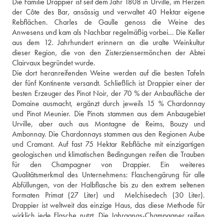
Die Familie Drappier ist seit dem Jahr 1808 in Urville, im Herzen 
der Côte des Bar, ansässig und verwaltet 40 Hektar eigene 
Rebflächen. Charles de Gaulle genoss die Weine des 
Anwesens und kam als Nachbar regelmäßig vorbei... Die Keller 
aus dem 12. Jahrhundert erinnern an die uralte Weinkultur 
dieser Region, die von den Zisterziensermönchen der Abtei 
Clairvaux begründet wurde.
Die dort heranreifenden Weine werden auf die besten Tafeln 
der fünf Kontinente versandt. Schließlich ist Drappier einer der 
besten Erzeuger des Pinot Noir, der 70 % der Anbaufläche der 
Domaine ausmacht, ergänzt durch jeweils 15 % Chardonnay 
und Pinot Meunier. Die Pinots stammen aus dem Anbaugebiet 
Urville, aber auch aus Montagne de Reims, Bouzy und 
Ambonnay. Die Chardonnays stammen aus den Regionen Aube 
und Cramant. Auf fast 75 Hektar Rebfläche mit einzigartigen 
geologischen und klimatischen Bedingungen reifen die Trauben 
für den Champagner von Drappier. Ein weiteres 
Qualitätsmerkmal des Unternehmens: Flaschengärung für alle 
Abfüllungen, von der Halbflasche bis zu den extrem seltenen 
Formaten Primat (27 Liter) und  Melchisedech (30 Liter). 
Drappier ist weltweit das einzige Haus, das diese Methode für 
wirklich jede Flasche nutzt. Die Jahrgangs-Champagner reifen 