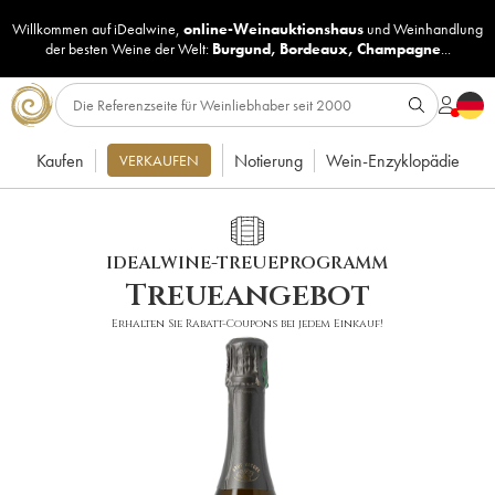
Willkommen auf iDealwine,
online-Weinauktionshaus
und
Weinhandlung
der besten Weine der Welt:
Burgund
,
Bordeaux
,
Champagne
...
Kaufen
Notierung
Wein-Enzyklopädie
VERKAUFEN
IDEALWINE-TREUEPROGRAMM
Treueangebot
Erhalten Sie Rabatt-Coupons bei jedem Einkauf!