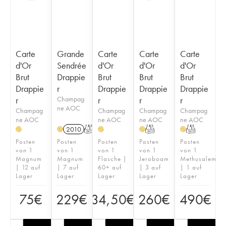
Carte
Grande
Carte
Carte
Carte
d'Or
Sendrée
d'Or
d'Or
d'Or
Brut
Drappie
Brut
Brut
Brut
Drappie
r
Drappie
Drappie
Drappie
r
Champag
r
r
r
ne AOC
Champag
Champag
Champag
Champag
ne AOC
ne AOC
ne AOC
ne AOC
2010
T
T
T
H
H
H
H
H
Posten
Posten
Posten
Posten
Posten
von 1
von 1
von 1
von 1
von 1
Magnum
Magnum
Flasche |
Jeroboam
Methusalem
| 12 auf
| 7 auf
60+ auf
| 3 auf
| 1 auf
Lager
Lager
Lager
Lager
Lager
75
€
229
€
34,50
€
260
€
490
€