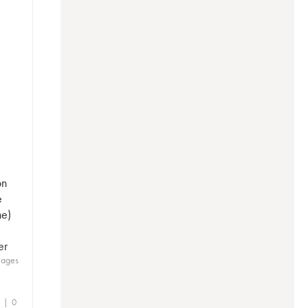
on
e
ne)
er
lages
e | 0