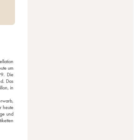
lation 
ute um 
9. Die 
d. Das 
on, in 
rwarb, 
 heute 
ge und 
ketten 