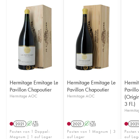
Hermitage Ermitage Le
Hermitage Ermitage Le
Hermit
Pavillon Chapoutier
Pavillon Chapoutier
Pavill
Hermitage AOC
Hermitage AOC
(Origi
3 Fl.)
Hermit
2021
A
T
2021
A
T
202
Posten von 1 Doppel-
Posten von 1 Magnum | 3
Posten 
Magnum | 1 auf Lager
auf Lager
auf Lag