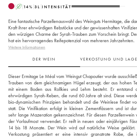
A
14
%
3
L
INTENSITÄT
Eine fantastische Parzellenauswahl des Weinguts Hermitage, die da
Kraft ihrer ehrwürdigen Rebstöcke und der gewissenhaften Vinifizie
den würzigen Charme der Syrah-Trauben zum Vorschein bringt. De
hat ein hervorragendes Reifepotenzial von mehreren Jahrzehnten.
Weitere Informationen
DER WEIN
VERKOSTUNG UND LAG
Dieser Ermitage Le Méal vom Weingut Chapoutier wurde ausschließl
Trauben von dem gleichnamigen Hügel erzeugt, der aus hohen Te
mit einem Boden aus Rollkies und Lehm besteht. Er entstand a
ehrwürdigen Syrah-Reben, die rund 60 Jahre alt sind. Diese werd
bio-dynamischen Prinzipien behandelt und die Weinlese findet v
statt. Die Vinifikation erfolgt in kleinen Zementfässern und ist dur
sehr lange Mazeration gekennzeichnet. Für diesen Parzellenwein w
der Vorlaufmost verwendet. Er reift in neuen oder einjährigen Fässe
14 bis 18 Monate. Der Wein wird auf natürliche Weise geklärt. 
Verkostung präsentiert er eine intensiv granatrote Robe, die i