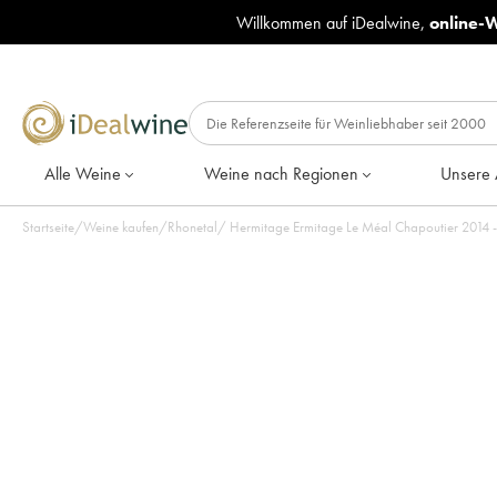
Willkommen auf iDealwine,
online-
Alle Weine
Weine nach Regionen
Unsere 
Startseite
/
Weine kaufen
/
Rhonetal
/
Hermitage Ermitage Le Méal Chapoutier 2014