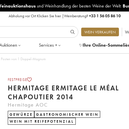
Weinauktionshaus
und
Weinhandlung der besten Weine der Welt:
Bu
Abholung vor Ort
Klicken Sie hier
|
Weinberatung?
+33 1 56 05 86 10
W
WEIN VERKAUFEN
Auktionen
Services +
✨
Ihre Online-Sommeliè
 - Posten von 1 Doppel-Magnum
FESTPREISE
HERMITAGE ERMITAGE LE MÉAL
CHAPOUTIER 2014
Hermitage AOC
GEWÜRZE
GASTRONOMISCHER WEIN
WEIN MIT REIFEPOTENZIAL