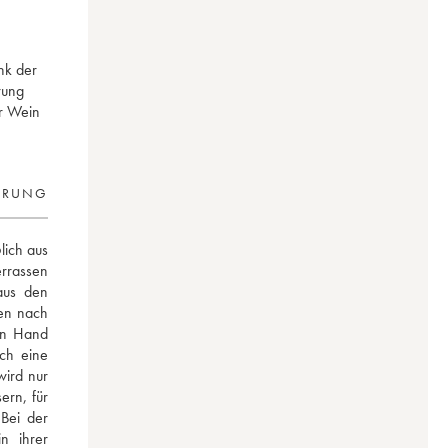
nk der
rung
r Wein
ERUNG
ich aus 
rrassen 
us den 
en nach 
on Hand 
ch eine 
ird nur 
rn, für 
Bei der 
n ihrer 