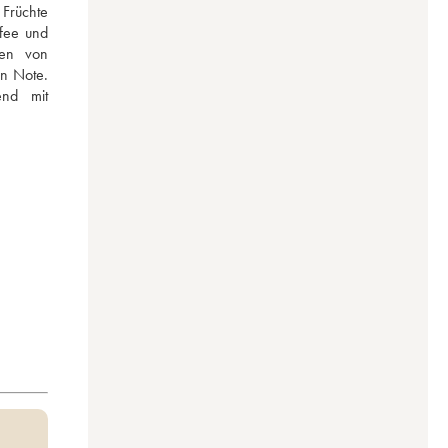
Früchte 
fee und 
en von 
 Note. 
nd mit 