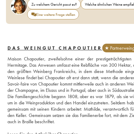
Zu welchem Gericht passt es?
Welche ähnlichen Weine empfieh
Eine weitere Frage stellen
DAS WEINGUT CHAPOUTIER
★ Partnerweing
Maison Chapoutier, zweifelsohne einer der prestigeträchtigste
Hermitage. Das Anwesen umfasst eine Rebfläche von 300 Hektar, die 
den größten Weinberg Frankreichs, in dem diese Methode eingefü
Weinlese findet bei Chapoutier oft erst dann statt, wenn die ander
Savoir-faire von Chapoutier kommt mittlerweile auch in anderen Wei
der Champagne, im Elsass und in Portugal, aber auch in Südaustrali
Die Familiengeschichte begann 1808, aber es war 1879, als sie wi
um in die Weinproduktion und den Handel einzutreten. Seitdem habe
gemeinsam mit seinen Kindern arbeitet: Mathilde, verantwortlich 
den Keller. Gemeinsam setzen sie das Familienerbe fort, mit dem Ziel
auch in Braille beschriftet.