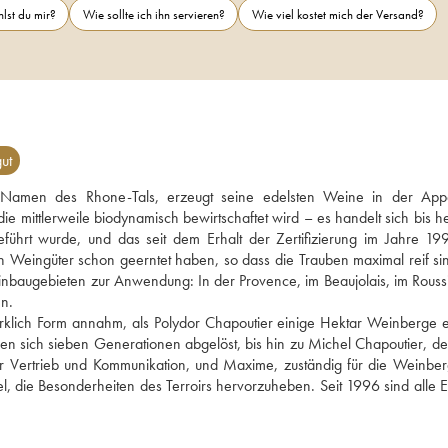
lst du mir?
Wie sollte ich ihn servieren?
Wie viel kostet mich der Versand?
ut
n Namen des Rhone-Tals, erzeugt seine edelsten Weine in der Appel
mittlerweile biodynamisch bewirtschaftet wird – es handelt sich bis he
hrt wurde, und das seit dem Erhalt der Zertifizierung im Jahre 199
en Weingüter schon geerntet haben, so dass die Trauben maximal reif sin
nbaugebieten zur Anwendung: In der Provence, im Beaujolais, im Roussill
en.
rklich Form annahm, als Polydor Chapoutier einige Hektar Weinberge e
n sich sieben Generationen abgelöst, bis hin zu Michel Chapoutier, der
für Vertrieb und Kommunikation, und Maxime, zuständig für die Weinber
, die Besonderheiten des Terroirs hervorzuheben. Seit 1996 sind alle Eti