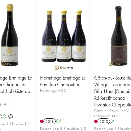
age Ermitage Le
Hermitage Ermitage Le
Côtes-du-Roussill
on Chapoutier
Pavillon Chapoutier
Villages Lesquerd
nal-holzkiste ab
Hermitage AOC
Bila-Haut (Domai
R.I Rectificando
age AOC
Invenies Chapouti
Côtes-du-Roussillon Vil
Lesquerde AOC
1
A
T
2018
A
2010
A
von 1 Flasche | 2
Posten von 3 Flaschen | 0
Posten von 1 Flasch
er