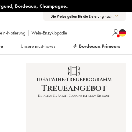
rgund
,
Bordeaux
,
Champagne
...
Die Preise gelten für die Lieferung nach:
ein-Notierung
Wein-Enzyklopädie
re
Unsere must-haves
🍇
Bordeaux Primeurs
IDEALWINE-TREUEPROGRAMM
Treueangebot
Erhalten Sie Rabatt-Coupons bei jedem Einkauf!