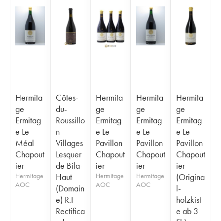
Hermita
Côtes-
Hermita
Hermita
Hermita
ge
du-
ge
ge
ge
Ermitag
Roussillo
Ermitag
Ermitag
Ermitag
e Le
n
e Le
e Le
e Le
Méal
Villages
Pavillon
Pavillon
Pavillon
Chapout
Lesquer
Chapout
Chapout
Chapout
ier
de Bila-
ier
ier
ier
Hermitage
Haut
Hermitage
Hermitage
(Origina
AOC
AOC
AOC
(Domain
l-
e) R.I
holzkist
Rectifica
e ab 3