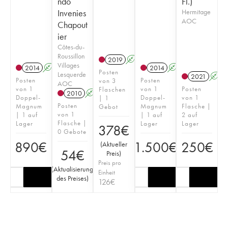
ndo
Fl.)
Invenies
Hermitage
AOC
Chapout
ier
Côtes-du-
Roussillon
2019
A
Villages
2014
A
2014
A
Posten
Lesquerde
2021
A
Posten
Posten
von 3
AOC
von 1
von 1
Posten
Flaschen
2010
A
Doppel-
Doppel-
von 1
| 1
Posten
Magnum
Magnum
Flasche |
Gebot
von 1
| 1 auf
| 1 auf
2 auf
Flasche |
Lager
Lager
Lager
378
€
0 Gebote
890
€
1.500
€
250
€
(
Aktueller
54
€
Preis
)
Preis pro
(
Aktualisierung
Einheit
des Preises
)
126
€