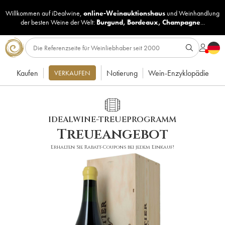
Willkommen auf iDealwine,
online-Weinauktionshaus
und
Weinhandlung
der besten Weine der Welt:
Burgund
,
Bordeaux
,
Champagne
...
Kaufen
Notierung
Wein-Enzyklopädie
VERKAUFEN
IDEALWINE-TREUEPROGRAMM
Treueangebot
Erhalten Sie Rabatt-Coupons bei jedem Einkauf!