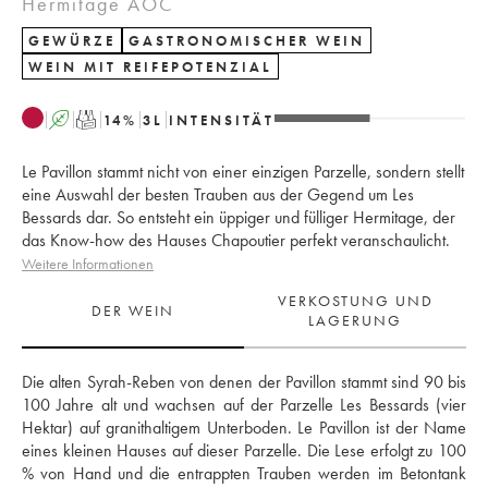
Hermitage AOC
GEWÜRZE
GASTRONOMISCHER WEIN
WEIN MIT REIFEPOTENZIAL
A
T
14
%
3
L
INTENSITÄT
Le Pavillon stammt nicht von einer einzigen Parzelle, sondern stellt
eine Auswahl der besten Trauben aus der Gegend um Les
Bessards dar. So entsteht ein üppiger und fülliger Hermitage, der
das Know-how des Hauses Chapoutier perfekt veranschaulicht.
Weitere Informationen
VERKOSTUNG UND
DER WEIN
LAGERUNG
Die alten Syrah-Reben von denen der Pavillon stammt sind 90 bis 
100 Jahre alt und wachsen auf der Parzelle Les Bessards (vier 
Hektar) auf granithaltigem Unterboden. Le Pavillon ist der Name 
eines kleinen Hauses auf dieser Parzelle. Die Lese erfolgt zu 100 
% von Hand und die entrappten Trauben werden im Betontank 