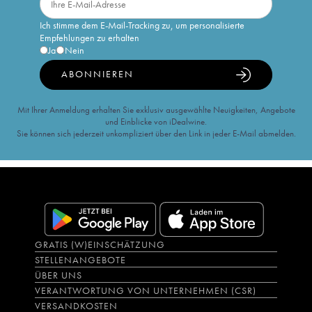
Ich stimme dem E-Mail-Tracking zu, um personalisierte
Empfehlungen zu erhalten
Ja
Nein
ABONNIEREN
Mit Ihrer Anmeldung erhalten Sie exklusiv ausgewählte Neuigkeiten, Angebote
und Einblicke von iDealwine.
Sie können sich jederzeit unkompliziert über den Link in jeder E-Mail abmelden.
GRATIS (W)EINSCHÄTZUNG
STELLENANGEBOTE
ÜBER UNS
VERANTWORTUNG VON UNTERNEHMEN (CSR)
VERSANDKOSTEN