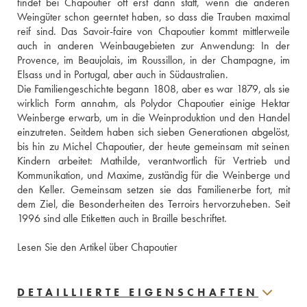
findet bei Chapoutier oft erst dann statt, wenn die anderen 
Weingüter schon geerntet haben, so dass die Trauben maximal 
reif sind. Das Savoir-faire von Chapoutier kommt mittlerweile 
auch in anderen Weinbaugebieten zur Anwendung: In der 
Provence, im Beaujolais, im Roussillon, in der Champagne, im 
Elsass und in Portugal, aber auch in Südaustralien.
Die Familiengeschichte begann 1808, aber es war 1879, als sie 
wirklich Form annahm, als Polydor Chapoutier einige Hektar 
Weinberge erwarb, um in die Weinproduktion und den Handel 
einzutreten. Seitdem haben sich sieben Generationen abgelöst, 
bis hin zu Michel Chapoutier, der heute gemeinsam mit seinen 
Kindern arbeitet: Mathilde, verantwortlich für Vertrieb und 
Kommunikation, und Maxime, zuständig für die Weinberge und 
den Keller. Gemeinsam setzen sie das Familienerbe fort, mit 
dem Ziel, die Besonderheiten des Terroirs hervorzuheben. Seit 
1996 sind alle Etiketten auch in Braille beschriftet.
Lesen Sie den Artikel über Chapoutier
DETAILLIERTE EIGENSCHAFTEN