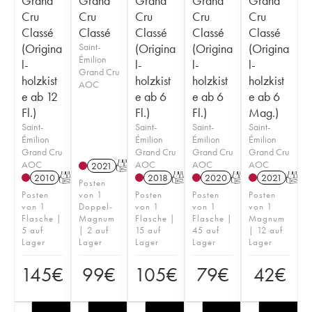
Grand
Grand
Grand
Grand
Grand
Cru
Cru
Cru
Cru
Cru
Classé
Classé
Classé
Classé
Classé
(Origina
Saint-
(Origina
(Origina
(Origina
Émilion
l-
l-
l-
l-
Grand Cru
holzkist
holzkist
holzkist
holzkist
AOC
e ab 12
e ab 6
e ab 6
e ab 6
Fl.)
Fl.)
Fl.)
Mag.)
Saint-
Saint-
Saint-
Saint-
Émilion
Émilion
Émilion
Émilion
Grand Cru
Grand Cru
Grand Cru
Grand Cru
AOC
AOC
AOC
AOC
2021
T
2010
T
2018
T
2020
T
2021
T
Posten
Posten
von 1
Posten
Posten
Posten
von 1
Doppel-
von 1
von 1
von 1
Flasche |
Magnum
Flasche |
Flasche |
Magnum
5 auf
| 2 auf
15 auf
45 auf
| 12 auf
Lager
Lager
Lager
Lager
Lager
145
€
99
€
105
€
79
€
42
€