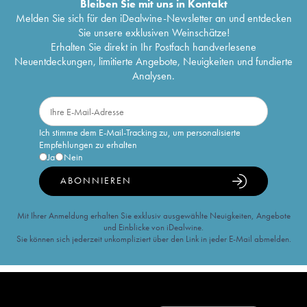
Bleiben Sie mit uns in Kontakt
Melden Sie sich für den iDealwine-Newsletter an und entdecken
Sie unsere exklusiven Weinschätze!
Erhalten Sie direkt in Ihr Postfach handverlesene
Neuentdeckungen, limitierte Angebote, Neuigkeiten und fundierte
Analysen.
Ich stimme dem E-Mail-Tracking zu, um personalisierte
Empfehlungen zu erhalten
Ja
Nein
ABONNIEREN
Mit Ihrer Anmeldung erhalten Sie exklusiv ausgewählte Neuigkeiten, Angebote
und Einblicke von iDealwine.
Sie können sich jederzeit unkompliziert über den Link in jeder E-Mail abmelden.