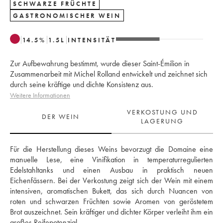
SCHWARZE FRÜCHTE
GASTRONOMISCHER WEIN
14.5
%
1.5
L
INTENSITÄT
Zur Aufbewahrung bestimmt, wurde dieser Saint-Émilion in
Zusammenarbeit mit Michel Rolland entwickelt und zeichnet sich
durch seine kräftige und dichte Konsistenz aus.
Weitere Informationen
VERKOSTUNG UND
DER WEIN
LAGERUNG
Für die Herstellung dieses Weins bevorzugt die Domaine eine 
manuelle Lese, eine Vinifikation in temperaturregulierten 
Edelstahltanks und einen Ausbau in praktisch neuen 
Eichenfässern. Bei der Verkostung zeigt sich der Wein mit einem 
intensiven, aromatischen Bukett, das sich durch Nuancen von 
roten und schwarzen Früchten sowie Aromen von geröstetem 
Brot auszeichnet. Sein kräftiger und dichter Körper verleiht ihm ein 
großes Reifepotenzial.