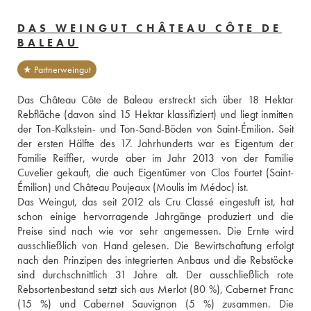
DAS WEINGUT CHÂTEAU CÔTE DE
BALEAU
★ Partnerweingut
Das Château Côte de Baleau erstreckt sich über 18 Hektar 
Rebfläche (davon sind 15 Hektar klassifiziert) und liegt inmitten 
der Ton-Kalkstein- und Ton-Sand-Böden von Saint-Émilion. Seit 
der ersten Hälfte des 17. Jahrhunderts war es Eigentum der 
Familie Reiffier, wurde aber im Jahr 2013 von der Familie 
Cuvelier gekauft, die auch Eigentümer von Clos Fourtet (Saint-
Émilion) und Château Poujeaux (Moulis im Médoc) ist. 
Das Weingut, das seit 2012 als Cru Classé eingestuft ist, hat 
schon einige hervorragende Jahrgänge produziert und die 
Preise sind nach wie vor sehr angemessen. Die Ernte wird 
ausschließlich von Hand gelesen. Die Bewirtschaftung erfolgt 
nach den Prinzipen des integrierten Anbaus und die Rebstöcke 
sind durchschnittlich 31 Jahre alt. Der ausschließlich rote 
Rebsortenbestand setzt sich aus Merlot (80 %), Cabernet Franc 
(15 %) und Cabernet Sauvignon (5 %) zusammen. Die 