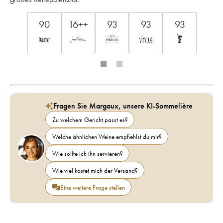
90
16++
93
93
93
Fragen Sie Margaux, unsere KI-Sommelière
Zu welchem Gericht passt es?
Welche ähnlichen Weine empfiehlst du mir?
Wie sollte ich ihn servieren?
Wie viel kostet mich der Versand?
Eine weitere Frage stellen