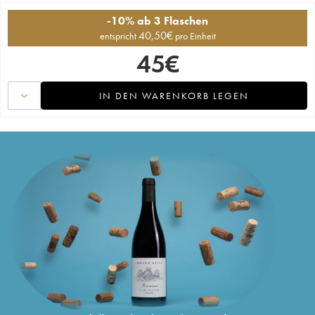
-10% ab 3 Flaschen
40,50
€
entspricht
pro Einheit
45
€
IN DEN WARENKORB LEGEN