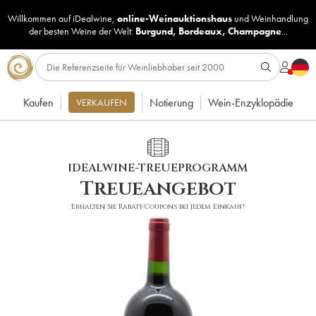
Willkommen auf iDealwine,
online-Weinauktionshaus
und
Weinhandlung
der besten Weine der Welt:
Burgund
,
Bordeaux
,
Champagne
...
Kaufen
Notierung
Wein-Enzyklopädie
VERKAUFEN
IDEALWINE-TREUEPROGRAMM
Treueangebot
Erhalten Sie Rabatt-Coupons bei jedem Einkauf!