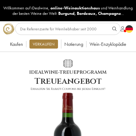
Willkommen auf iDealwine,
online-Weinauktionshaus
und
Weinhandlung
der besten Weine der Welt:
Burgund
,
Bordeaux
,
Champagne
...
Kaufen
Notierung
Wein-Enzyklopädie
VERKAUFEN
IDEALWINE-TREUEPROGRAMM
Treueangebot
Erhalten Sie Rabatt-Coupons bei jedem Einkauf!