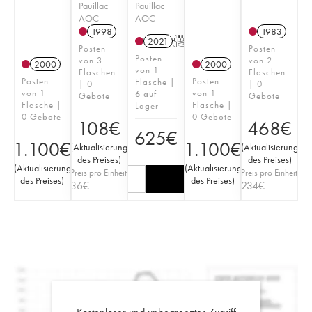
Pauillac
Pauillac
AOC
AOC
1998
1983
2021
T
Posten
Posten
Posten
von 3
von 2
2000
2000
von 1
Flaschen
Flaschen
Posten
Posten
Flasche |
| 0
| 0
von 1
von 1
6 auf
Gebote
Gebote
Flasche |
Flasche |
Lager
0 Gebote
0 Gebote
108
€
468
€
625
€
1.100
€
1.100
€
(
Aktualisierung
(
Aktualisierung
des Preises
)
des Preises
)
(
Aktualisierung
(
Aktualisierung
Preis pro Einheit
Preis pro Einheit
des Preises
)
des Preises
)
36
€
234
€