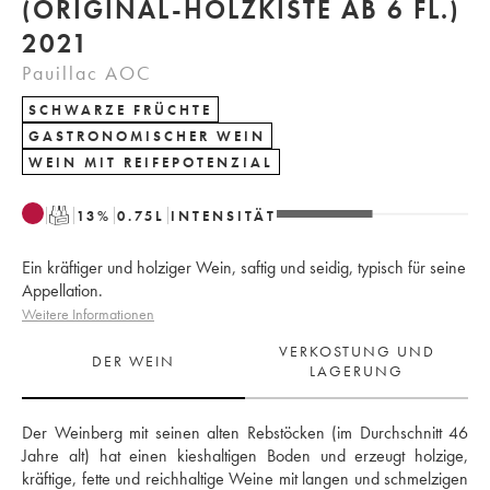
(ORIGINAL-HOLZKISTE AB 6 FL.)
2021
Pauillac AOC
SCHWARZE FRÜCHTE
GASTRONOMISCHER WEIN
WEIN MIT REIFEPOTENZIAL
T
13
%
0.75
L
INTENSITÄT
Ein kräftiger und holziger Wein, saftig und seidig, typisch für seine
Appellation.
Weitere Informationen
VERKOSTUNG UND
DER WEIN
LAGERUNG
Der Weinberg mit seinen alten Rebstöcken (im Durchschnitt 46 
Jahre alt) hat einen kieshaltigen Boden und erzeugt holzige, 
kräftige, fette und reichhaltige Weine mit langen und schmelzigen 