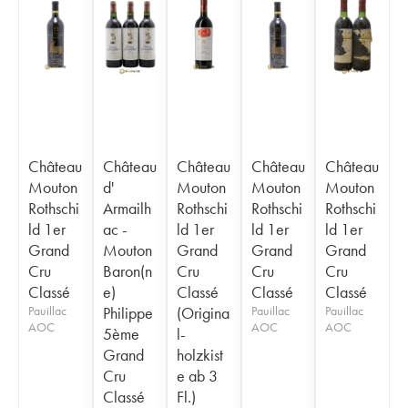
Château
Château
Château
Château
Château
Mouton
d'
Mouton
Mouton
Mouton
Rothschi
Armailh
Rothschi
Rothschi
Rothschi
ld 1er
ac -
ld 1er
ld 1er
ld 1er
Grand
Mouton
Grand
Grand
Grand
Cru
Baron(n
Cru
Cru
Cru
Classé
e)
Classé
Classé
Classé
Pauillac
Philippe
(Origina
Pauillac
Pauillac
AOC
AOC
AOC
5ème
l-
Grand
holzkist
Cru
e ab 3
Classé
Fl.)