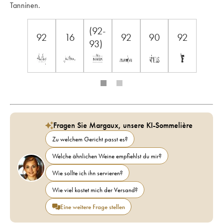
Tanninen.
(92-
92
16
92
90
92
93)
Fragen Sie Margaux, unsere KI-Sommelière
Zu welchem Gericht passt es?
Welche ähnlichen Weine empfiehlst du mir?
Wie sollte ich ihn servieren?
Wie viel kostet mich der Versand?
Eine weitere Frage stellen