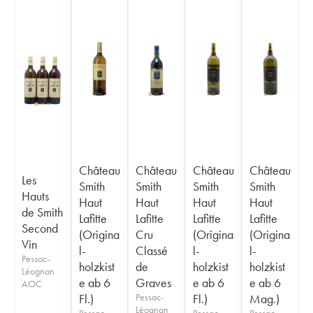
Château
Château
Château
Château
Les
Smith
Smith
Smith
Smith
Hauts
Haut
Haut
Haut
Haut
de Smith
Lafitte
Lafitte
Lafitte
Lafitte
Second
(Origina
Cru
(Origina
(Origina
Vin
l-
Classé
l-
l-
Pessac-
holzkist
de
holzkist
holzkist
Léognan
e ab 6
Graves
e ab 6
e ab 6
AOC
Fl.)
Pessac-
Fl.)
Mag.)
Léognan
Pessac-
Pessac-
Pessac-