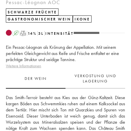
Pessac-Léognan AOC
SCHWARZE FRÜCHTE
GASTRONOMISCHER WEIN
IKONE
A
T
14
%
3
L
INTENSITÄT
Ein Pessac-Léognan als Krönung der Appellation. Mit seinem
perfekten Gleichgewicht aus Reife und Frische entfaltet er eine
prächtige Struktur und seidige Tannine.
Weitere Informationen
VERKOSTUNG UND
DER WEIN
LAGERUNG
Das Smith-Terroir besteht aus Kies aus der Günz-Kaltzeit. Diese 
kargen Böden aus Schwemmkies ruhen auf einem Kalksockel aus 
dem Tertiär. Hier mischt sich Ton mit Quarzkies und Spuren von 
Eisenoxid. Dieser Unterboden ist weich genug, damit sich das 
Wurzelsystem aus Mineralsalzen speisen und der Pflanze die 
nötige Kraft zum Wachsen spenden kann. Das Château Smith 