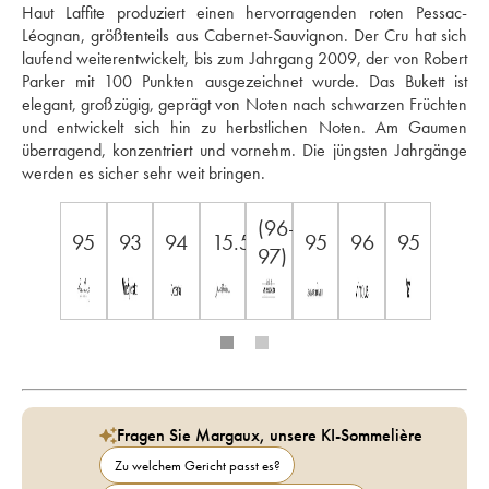
Haut Laffite produziert einen hervorragenden roten Pessac-
Léognan, größtenteils aus Cabernet-Sauvignon. Der Cru hat sich 
laufend weiterentwickelt, bis zum Jahrgang 2009, der von Robert 
Parker mit 100 Punkten ausgezeichnet wurde. Das Bukett ist 
elegant, großzügig, geprägt von Noten nach schwarzen Früchten 
und entwickelt sich hin zu herbstlichen Noten. Am Gaumen 
überragend, konzentriert und vornehm. Die jüngsten Jahrgänge 
werden es sicher sehr weit bringen.
(96-
95
93
94
15.5
95
96
95
97)
Fragen Sie Margaux, unsere KI-Sommelière
Zu welchem Gericht passt es?