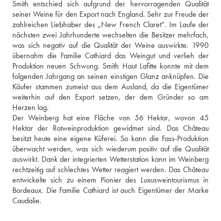
Smith entschied sich aufgrund der hervorragenden Qualität 
seiner Weine für den Export nach England. Sehr zur Freude der 
zahlreichen Liebhaber des „New French Claret“. Im Laufe der 
nächsten zwei Jahrhunderte wechselten die Besitzer mehrfach, 
was sich negativ auf die Qualität der Weine auswirkte. 1990 
übernahm die Familie Cathiard das Weingut und verlieh der 
Produktion neuen Schwung. Smith Haut Lafitte konnte mit dem 
folgenden Jahrgang an seinen einstigen Glanz anknüpfen. Die 
Käufer stammen zumeist aus dem Ausland, da die Eigentümer 
weiterhin auf den Export setzen, der dem Gründer so am 
Herzen lag.
Der Weinberg hat eine Fläche von 56 Hektar, wovon 45 
Hektar der Rotweinproduktion gewidmet sind. Das Château 
besitzt heute eine eigene Küferei. So kann die Fass-Produktion 
überwacht werden, was sich wiederum positiv auf die Qualität 
auswirkt. Dank der integrierten Wetterstation kann im Weinberg 
rechtzeitig auf schlechtes Wetter reagiert werden. Das Château 
entwickelte sich zu einem Pionier des Luxusweintourismus in 
Bordeaux. Die Familie Cathiard ist auch Eigentümer der Marke 
Caudalie.