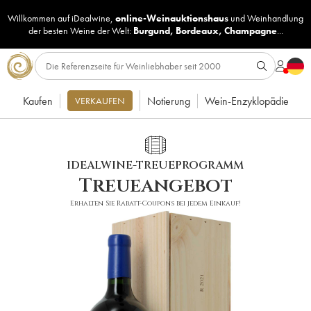
Willkommen auf iDealwine,
online-Weinauktionshaus
und
Weinhandlung
der besten Weine der Welt:
Burgund
,
Bordeaux
,
Champagne
...
Kaufen
Notierung
Wein-Enzyklopädie
VERKAUFEN
IDEALWINE-TREUEPROGRAMM
Treueangebot
Erhalten Sie Rabatt-Coupons bei jedem Einkauf!