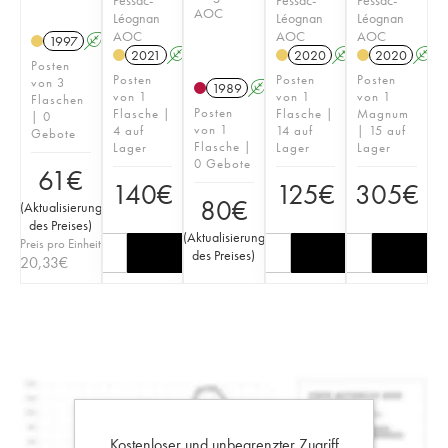
AOC
Léognan
Léognan
Léognan
AOC
AOC
AOC
1997
A
2021
A
T
2020
A
T
2020
A
Posten
Posten
Posten
Posten
von 3
1989
A
von 1
von 1
von 1
Flaschen
Posten
Flasche |
Flasche |
Magnum
| 0
von 1
4 auf
14 auf
| 15 auf
Gebote
Flasche |
Lager
Lager
Lager
0 Gebote
61
€
140
€
125
€
305
€
80
€
(
Aktualisierung
des Preises
)
(
Aktualisierung
Preis pro Einheit
des Preises
)
20,33
€
Kostenloser und unbegrenzter Zugriff