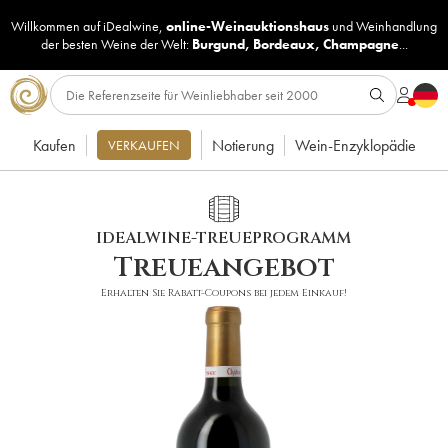
Willkommen auf iDealwine,
online-Weinauktionshaus
und
Weinhandlung
der besten Weine der Welt:
Burgund
,
Bordeaux
,
Champagne
...
Kaufen
Notierung
Wein-Enzyklopädie
VERKAUFEN
IDEALWINE-TREUEPROGRAMM
Treueangebot
Erhalten Sie Rabatt-Coupons bei jedem Einkauf!