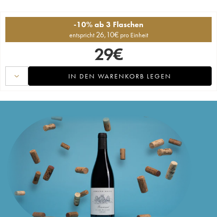
-10% ab 3 Flaschen
26,10
€
entspricht
pro Einheit
29
€
IN DEN WARENKORB LEGEN