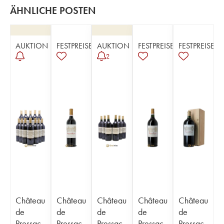
ÄHNLICHE POSTEN
AUKTION
FESTPREISE
AUKTION
FESTPREISE
FESTPREISE
2
Château
Château
Château
Château
Château
de
de
de
de
de
Pressac
Pressac
Pressac
Pressac
Pressac