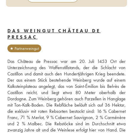
DAS WEINGUT CHÂTEAU DE
PRESSAC
★ Partnerweingut
Das Château de Pressac war am 20. Juli 1453 Ort der 
Unterzeichnung des Waffenstillstands, der die Schlacht von 
Castillon und damit auch den Hundertjährigen Krieg beendete. 
Der aus einem Stück bestehende Weinberg wurde auf einem 
Kalksteinplateau angelegt, das von Saint-Émilion bis Belvès de 
Castillon reicht, und liegt etwa 80 Meter oberhalb der 
Dordogne. Zum Weinberg gehören auch Parzellen in Hanglage 
mit Ton-Kalk-Boden. Die Rebfläche beläuft sich auf 36 Hektar, 
die exklusiv mit roten Rebsorten bestockt sind: 16 % Cabernet 
Franc, 71 % Merlot, 9 % Cabernet Sauvignon, 2 % Carménère 
und 2 % Malbec. Die Rebstöcke sind im Durchschnitt etwa 
zwanzig Jahre alt und die Weinlese erfolgt hier von Hand. Die 