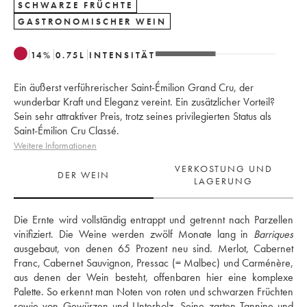
SCHWARZE FRÜCHTE
GASTRONOMISCHER WEIN
14
%
0.75
L
INTENSITÄT
Ein äußerst verführerischer Saint-Émilion Grand Cru, der
wunderbar Kraft und Eleganz vereint. Ein zusätzlicher Vorteil?
Sein sehr attraktiver Preis, trotz seines privilegierten Status als
Saint-Émilion Cru Classé.
Weitere Informationen
VERKOSTUNG UND
DER WEIN
LAGERUNG
Die Ernte wird vollständig entrappt und getrennt nach Parzellen 
vinifiziert. Die Weine werden zwölf Monate lang in 
Barriques
ausgebaut, von denen 65 Prozent neu sind. Merlot, Cabernet 
Franc, Cabernet Sauvignon, Pressac (= Malbec) und Carménère, 
aus denen der Wein besteht, offenbaren hier eine komplexe 
Palette. So erkennt man Noten von roten und schwarzen Früchten 
sowie von Gewürzen und Unterholz. Seine zarten Tannine und 