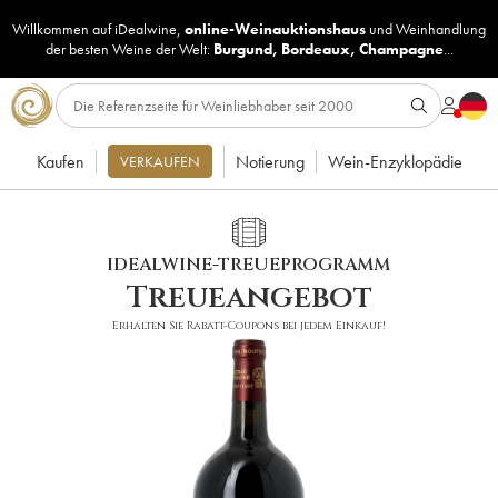
Willkommen auf iDealwine,
online-Weinauktionshaus
und
Weinhandlung
der besten Weine der Welt:
Burgund
,
Bordeaux
,
Champagne
...
Kaufen
Notierung
Wein-Enzyklopädie
VERKAUFEN
IDEALWINE-TREUEPROGRAMM
Treueangebot
Erhalten Sie Rabatt-Coupons bei jedem Einkauf!