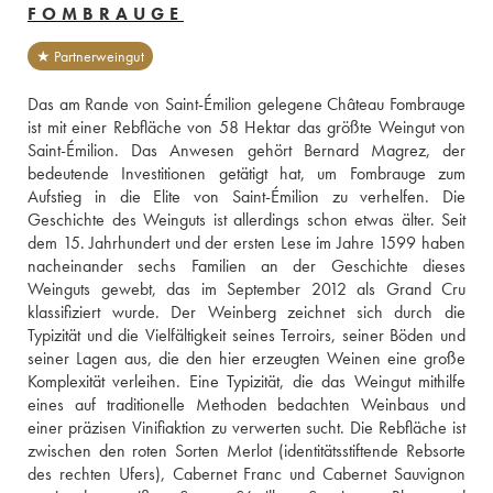
FOMBRAUGE
★ Partnerweingut
Das am Rande von Saint-Émilion gelegene Château Fombrauge 
ist mit einer Rebfläche von 58 Hektar das größte Weingut von 
Saint-Émilion. Das Anwesen gehört Bernard Magrez, der 
bedeutende Investitionen getätigt hat, um Fombrauge zum 
Aufstieg in die Elite von Saint-Émilion zu verhelfen. Die 
Geschichte des Weinguts ist allerdings schon etwas älter. Seit 
dem 15. Jahrhundert und der ersten Lese im Jahre 1599 haben 
nacheinander sechs Familien an der Geschichte dieses 
Weinguts gewebt, das im September 2012 als Grand Cru 
klassifiziert wurde. Der Weinberg zeichnet sich durch die 
Typizität und die Vielfältigkeit seines Terroirs, seiner Böden und 
seiner Lagen aus, die den hier erzeugten Weinen eine große 
Komplexität verleihen. Eine Typizität, die das Weingut mithilfe 
eines auf traditionelle Methoden bedachten Weinbaus und 
einer präzisen Vinifiaktion zu verwerten sucht. Die Rebfläche ist 
zwischen den roten Sorten Merlot (identitätsstiftende Rebsorte 
des rechten Ufers), Cabernet Franc und Cabernet Sauvignon 