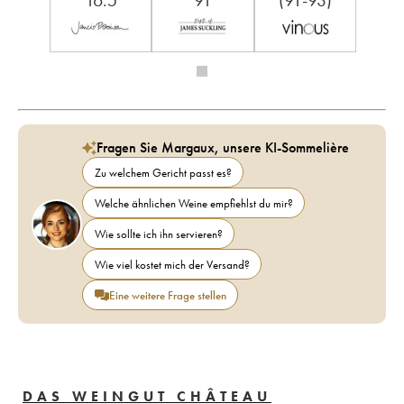
16.5
91
(91-93)
Fragen Sie Margaux, unsere KI-Sommelière
Zu welchem Gericht passt es?
Welche ähnlichen Weine empfiehlst du mir?
Wie sollte ich ihn servieren?
Wie viel kostet mich der Versand?
Eine weitere Frage stellen
DAS WEINGUT CHÂTEAU