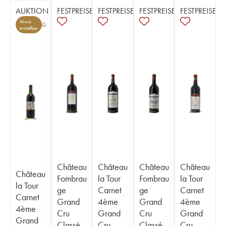
AUKTION
FESTPREISE
FESTPREISE
FESTPREISE
FESTPREISE
Mwst.
erstattbar
Château
Château
Château
Château
Château
Fombrau
la Tour
Fombrau
la Tour
la Tour
ge
Carnet
ge
Carnet
Carnet
Grand
4ème
Grand
4ème
4ème
Cru
Grand
Cru
Grand
Grand
Classé
Cru
Classé
Cru