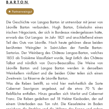
BARTON
★ Partnerweingut
Die Geschichte von Langoa Barton ist untrennbar mit jener von 
Léoville Barton verbunden. Hugh Barton, Enkelsohn eines 
irischen Négociants, der sich in Bordeaux niedergelassen hatte, 
erwarb das Gut Langoa  im Jahr 1821 und anschließend einen 
Teil des Guts von Léoville. Noch heute gehören diese beiden 
berühmten Weingüter in Saint-Julien der Familie Barton-
Sartorius. Der Weinberg des Château Langoa-Barton, welches 
1855 als Troisième klassifiziert wurde, liegt östlich des Château 
Talbot und nördlich von Ducru-Beaucaillou. Die Weine von 
Léoville Barton und Langoa Barton werden in denselben 
Weinkellern vinifiziert und die beiden Güter teilen sich einen 
Zweitwein: La Réserve de Léoville Barton. 
Was die Reben betrifft, so wird hier mehrheitlich die Sorte 
Cabernet Sauvignon angebaut, auf die etwa 70 % der 
Rebfläche entfallen. Hinzu gesellen sich Merlot und Cabernet 
Franc. Die Reben gedeihen auf 18 Hektar Kiesboden, der auf 
einem Unterboden aus Ton ruht. Die Kieselsteine im Boden 
speichern die Strahlen und die Wärme der Sonne und geben 