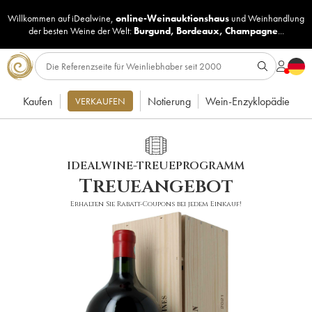
Willkommen auf iDealwine,
online-Weinauktionshaus
und
Weinhandlung
der besten Weine der Welt:
Burgund
,
Bordeaux
,
Champagne
...
Kaufen
Notierung
Wein-Enzyklopädie
VERKAUFEN
IDEALWINE-TREUEPROGRAMM
Treueangebot
Erhalten Sie Rabatt-Coupons bei jedem Einkauf!