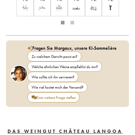
Fragen Sie Margaux, unsere KI-Sommelière
Zu welchem Gericht passt es?
Welche ähnlichen Weine empfiehlst du mir?
Wie sollte ich ihn servieren?
Wie viel kostet mich der Versand?
Eine weitere Frage stellen
DAS WEINGUT CHÂTEAU LANGOA