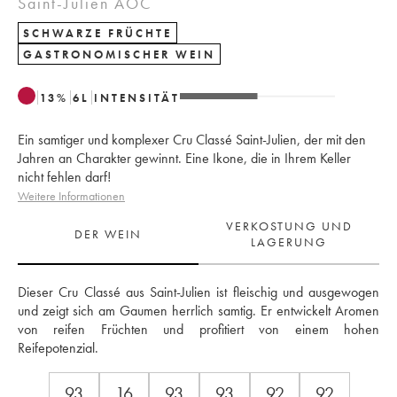
Saint-Julien AOC
SCHWARZE FRÜCHTE
GASTRONOMISCHER WEIN
13
%
6
L
INTENSITÄT
Ein samtiger und komplexer Cru Classé Saint-Julien, der mit den
Jahren an Charakter gewinnt. Eine Ikone, die in Ihrem Keller
nicht fehlen darf!
Weitere Informationen
VERKOSTUNG UND
DER WEIN
LAGERUNG
Dieser Cru Classé aus Saint-Julien ist fleischig und ausgewogen 
und zeigt sich am Gaumen herrlich samtig. Er entwickelt Aromen 
von reifen Früchten und profitiert von einem hohen 
Reifepotenzial.
93
16
93
93
92
92