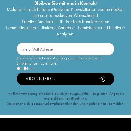
Bleiben Sie mit uns in Kontakt
Melden Sie sich für den iDealwine-Newsletter an und entdecken
Sie unsere exklusiven Weinschätze!
Erhalten Sie direkt in Ihr Postfach handverlesene
Neuentdeckungen, limitierte Angebote, Neuigkeiten und fundierte
Analysen.
Ich stimme dem E-Mail-Tracking zu, um personalisierte
Empfehlungen zu erhalten
Ja
Nein
ABONNIEREN
Mit Ihrer Anmeldung erhalten Sie exklusiv ausgewählte Neuigkeiten, Angebote
und Einblicke von iDealwine.
Sie können sich jederzeit unkompliziert über den Link in jeder E-Mail abmelden.