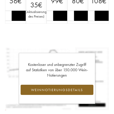
56
€
99
€
80
€
108
€
35
€
(
Aktualisierung
des Preises
)
Kostenloser und unbegrenzter Zugriff
auf Statistiken von über 150.000 Wein-
Notierungen
WEINNOTIERUNGSDETAILS