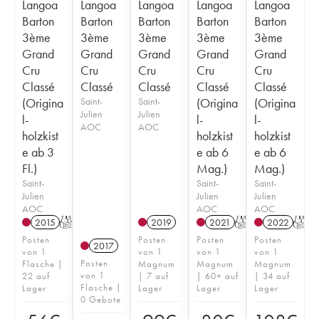
Langoa
Langoa
Langoa
Langoa
Langoa
Barton
Barton
Barton
Barton
Barton
3ème
3ème
3ème
3ème
3ème
Grand
Grand
Grand
Grand
Grand
Cru
Cru
Cru
Cru
Cru
Classé
Classé
Classé
Classé
Classé
(Origina
Saint-
Saint-
(Origina
(Origina
Julien
Julien
l-
l-
l-
AOC
AOC
holzkist
holzkist
holzkist
e ab 3
e ab 6
e ab 6
Fl.)
Mag.)
Mag.)
Saint-
Saint-
Saint-
Julien
Julien
Julien
AOC
AOC
AOC
2015
T
2019
2021
T
2022
T
Posten
Posten
Posten
Posten
2017
von 1
von 1
von 1
von 1
Posten
Flasche |
Magnum
Magnum
Magnum
von 1
22 auf
| 7 auf
| 60+ auf
| 34 auf
Flasche |
Lager
Lager
Lager
Lager
0 Gebote