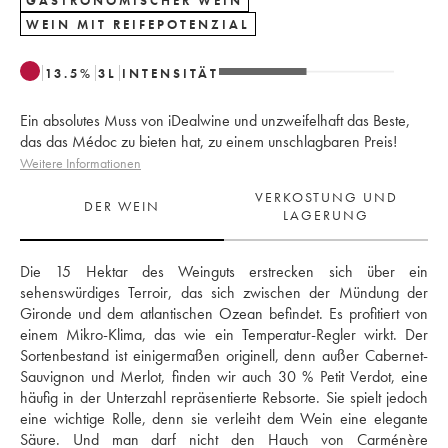
GASTRONOMISCHER WEIN
WEIN MIT REIFEPOTENZIAL
13.5
%
3
L
INTENSITÄT
Ein absolutes Muss von iDealwine und unzweifelhaft das Beste,
das das Médoc zu bieten hat, zu einem unschlagbaren Preis!
Weitere Informationen
VERKOSTUNG UND
DER WEIN
LAGERUNG
Die 15 Hektar des Weinguts erstrecken sich über ein 
sehenswürdiges Terroir, das sich zwischen der Mündung der 
Gironde und dem atlantischen Ozean befindet. Es profitiert von 
einem Mikro-Klima, das wie ein Temperatur-Regler wirkt. Der 
Sortenbestand ist einigermaßen originell, denn außer Cabernet-
Sauvignon und Merlot, finden wir auch 30 % Petit Verdot, eine 
häufig in der Unterzahl repräsentierte Rebsorte. Sie spielt jedoch 
eine wichtige Rolle, denn sie verleiht dem Wein eine elegante 
Säure. Und man darf nicht den Hauch von Carménère 