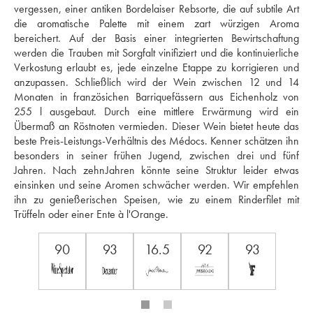
vergessen, einer antiken Bordelaiser Rebsorte, die auf subtile Art 
die aromatische Palette mit einem zart würzigen Aroma 
bereichert. Auf der Basis einer integrierten Bewirtschaftung 
werden die Trauben mit Sorgfalt vinifiziert und die kontinuierliche 
Verkostung erlaubt es, jede einzelne Etappe zu korrigieren und 
anzupassen. Schließlich wird der Wein zwischen 12 und 14 
Monaten in französichen Barriquefässern aus Eichenholz von 
255 l ausgebaut. Durch eine mittlere Erwärmung wird ein 
Übermaß an Röstnoten vermieden. Dieser Wein bietet heute das 
beste Preis-Leistungs-Verhältnis des Médocs. Kenner schätzen ihn 
besonders in seiner frühen Jugend, zwischen drei und fünf 
Jahren. Nach zehnJahren könnte seine Struktur leider etwas 
einsinken und seine Aromen schwächer werden. Wir empfehlen 
ihn zu genießerischen Speisen, wie zu einem Rinderfilet mit 
Trüffeln oder einer Ente à l'Orange.
90
93
16.5
92
93