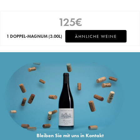
125
€
1 DOPPEL-MAGNUM
(3.00L)
ÄHNLICHE WEINE
Bleiben Sie mit uns in Kontakt