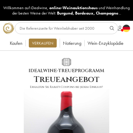
Willkommen auf iDealwine,
online-Weinauktionshaus
und
Weinhandlung
der besten Weine der Welt:
Burgund
,
Bordeaux
,
Champagne
...
Kaufen
Notierung
Wein-Enzyklopädie
VERKAUFEN
IDEALWINE-TREUEPROGRAMM
Treueangebot
Erhalten Sie Rabatt-Coupons bei jedem Einkauf!