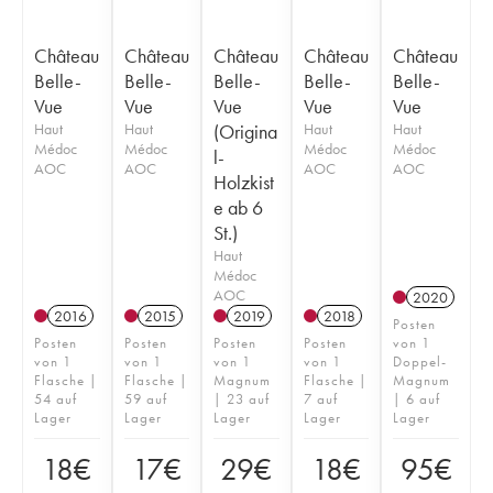
Château
Château
Château
Château
Château
Belle-
Belle-
Belle-
Belle-
Belle-
Vue
Vue
Vue
Vue
Vue
Haut
Haut
(Origina
Haut
Haut
Médoc
Médoc
Médoc
Médoc
l-
AOC
AOC
AOC
AOC
Holzkist
e ab 6
St.)
Haut
Médoc
AOC
2020
2016
2015
2019
2018
Posten
Posten
Posten
Posten
Posten
von 1
von 1
von 1
von 1
von 1
Doppel-
Flasche |
Flasche |
Magnum
Flasche |
Magnum
54 auf
59 auf
| 23 auf
7 auf
| 6 auf
Lager
Lager
Lager
Lager
Lager
18
€
17
€
29
€
18
€
95
€