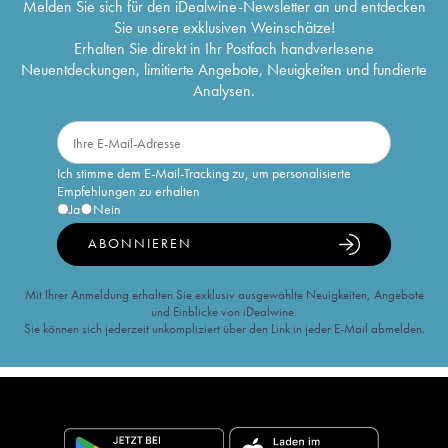
Melden Sie sich für den iDealwine-Newsletter an und entdecken
Sie unsere exklusiven Weinschätze!
Erhalten Sie direkt in Ihr Postfach handverlesene
Neuentdeckungen, limitierte Angebote, Neuigkeiten und fundierte
Analysen.
Ich stimme dem E-Mail-Tracking zu, um personalisierte
Empfehlungen zu erhalten
Ja
Nein
ABONNIEREN
Mit Ihrer Anmeldung erhalten Sie exklusiv ausgewählte Neuigkeiten, Angebote
und Einblicke von iDealwine.
Sie können sich jederzeit unkompliziert über den Link in jeder E-Mail abmelden.