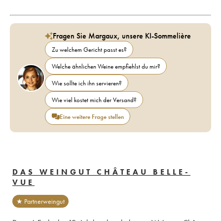
Fragen Sie Margaux, unsere KI-Sommelière
Zu welchem Gericht passt es?
Welche ähnlichen Weine empfiehlst du mir?
Wie sollte ich ihn servieren?
Wie viel kostet mich der Versand?
Eine weitere Frage stellen
DAS WEINGUT CHÂTEAU BELLE-
VUE
★ Partnerweingut