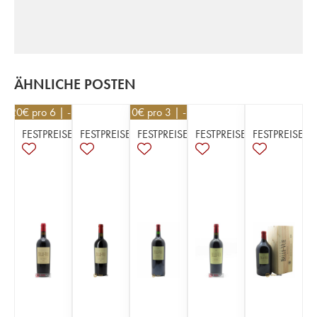
ÄHNLICHE POSTEN
16,20
€
pro 6 | -10%
26,10
€
pro 3 | -10%
FESTPREISE
FESTPREISE
FESTPREISE
FESTPREISE
FESTPREISE