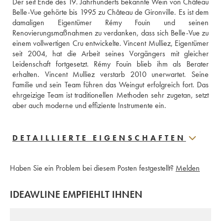
Der seit Ende des 19. Jahrhunderts bekannte Wein von Château 
Belle-Vue gehörte bis 1995 zu Château de Gironville. Es ist dem 
damaligen Eigentümer Rémy Fouin und seinen 
Renovierungsmaßnahmen zu verdanken, dass sich Belle-Vue zu 
einem vollwertigen Cru entwickelte. Vincent Mulliez, Eigentümer 
seit 2004, hat die Arbeit seines Vorgängers mit gleicher 
Leidenschaft fortgesetzt. Rémy Fouin blieb ihm als Berater 
erhalten. Vincent Mulliez verstarb 2010 unerwartet. Seine 
Familie und sein Team führen das Weingut erfolgreich fort. Das 
ehrgeizige Team ist traditionellen Methoden sehr zugetan, setzt 
aber auch moderne und effiziente Instrumente ein.
DETAILLIERTE EIGENSCHAFTEN
Haben Sie ein Problem bei diesem Posten festgestellt?
Melden
IDEAWLINE EMPFIEHLT IHNEN