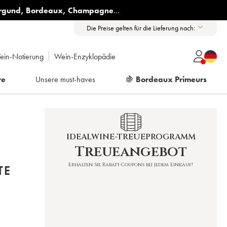
rgund
,
Bordeaux
,
Champagne
...
Die Preise gelten für die Lieferung nach:
ein-Notierung
Wein-Enzyklopädie
re
Unsere must-haves
🍇
Bordeaux Primeurs
IDEALWINE-TREUEPROGRAMM
Treueangebot
D
Erhalten Sie Rabatt-Coupons bei jedem Einkauf!
TE