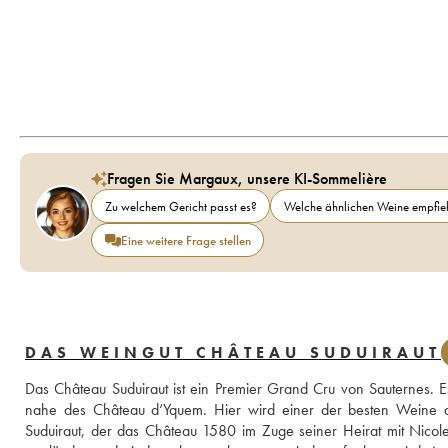
Fragen Sie Margaux, unsere KI-Sommelière
Zu welchem Gericht passt es?
Welche ähnlichen Weine empfieh
Eine weitere Frage stellen
DAS WEINGUT CHÂTEAU SUDUIRAUT
Das Château Suduiraut ist ein Premier Grand Cru von Sauternes. Es
nahe des Château d‘Yquem. Hier wird einer der besten Weine d
Suduiraut, der das Château 1580 im Zuge seiner Heirat mit Nicole