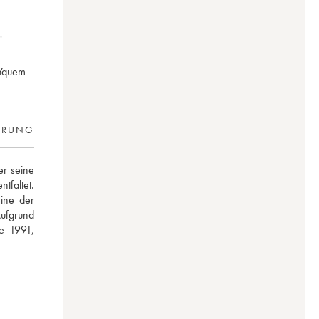
'Yquem
ERUNG
r seine 
faltet. 
ine der 
ufgrund 
 1991, 