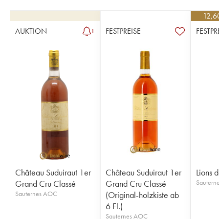
12,6
AUKTION
FESTPREISE
FESTPR
1
Château Suduiraut 1er
Château Suduiraut 1er
Lions 
Grand Cru Classé
Grand Cru Classé
Sautern
Sauternes AOC
(Original-holzkiste ab
6 Fl.)
Sauternes AOC