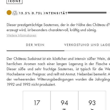
IKONE
T
13.5
%
0.75
L
INTENSITÄT
Dieser prestigeträchtige Sauternes, der in der Nähe des Château d
erzeugt wird, ist besonders charaktervoll, kräftig und sämig.
Weitere Informationen
DER WEIN
VERKOSTUNG UND LAG
Der Château Suduiraut ist ein köstlicher und intensiv süßer Wein, de
herrlichen Aromen nach einer langen Lagerung in der Flasche ent
Dieser süße und sehr fruchtige Sauternes, ist typisch für die We
Hochebene von Preignac und reift mit Anmut. Nebenbei bemerkt: A
der verheerenden Witterungsbedingungen wurden die Jahrgänge
1992 und 1993 nicht produziert.
17
94
93