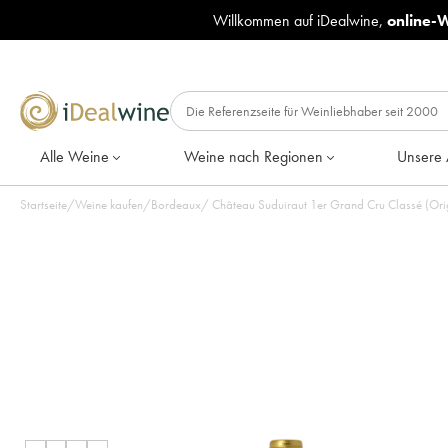
Willkommen auf iDealwine,
online-
Alle Weine
Weine nach Regionen
Unsere 
Startseite
/
Weine kaufen
/
Bordeaux
/
Château Suduiraut 1er Grand Cru Classé (Origi