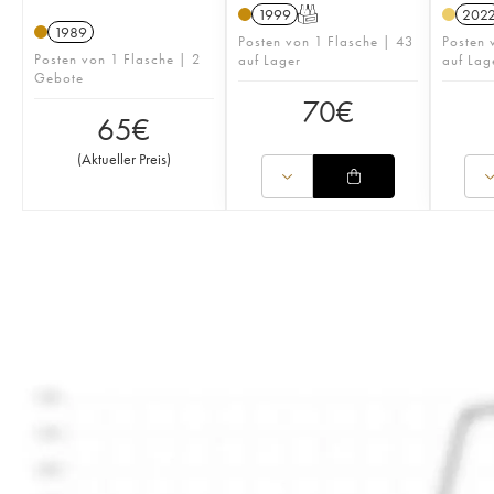
1999
T
202
1989
Posten von 1 Flasche | 43
Posten 
Posten von 1 Flasche | 2
auf Lager
auf Lag
Gebote
70
€
65
€
(
Aktueller Preis
)