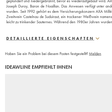
geplündert und niedergebrannt, bevor es wiederaufgebaut wird. Am 
Joseph Duroy, Baron de Noaillan. Das Anwesen verfügt unter ander
wurden. Seit 1992 gehört es dem Versicherungskonzern AXA Millés
Zweitwein Castelnau de Suduiraut, ein trockener Weißwein namens 
leicht zu trinkender Sauternes. Während den 1980er Jahren wurde
DETAILLIERTE EIGENSCHAFTEN
Haben Sie ein Problem bei diesem Posten festgestellt?
Melden
IDEAWLINE EMPFIEHLT IHNEN