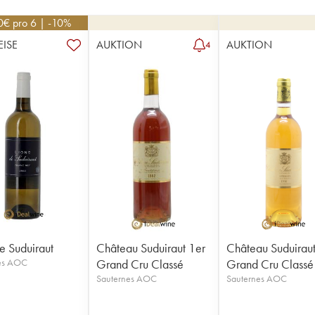
0
€
pro 6 | -10%
EISE
AUKTION
AUKTION
4
de Suduiraut
Château Suduiraut 1er
Château Suduiraut
es AOC
Grand Cru Classé
Grand Cru Classé
Sauternes AOC
Sauternes AOC