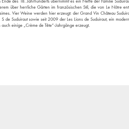
Ende des 18. Jahrhunderts übernimmt es ein Neffe der Familie Suduiraut
em über herrliche Gärten im französischen Stil, die von Le Nôtre ent
imes. Vier Weine werden hier erzeugt: der Grand Vin Château Suduirau
S de Suduiraut sowie seit 2009 der Les Lions de Suduiraut, ein modern
n auch einige „Crème de Tête“-Jahrgänge erzeugt.