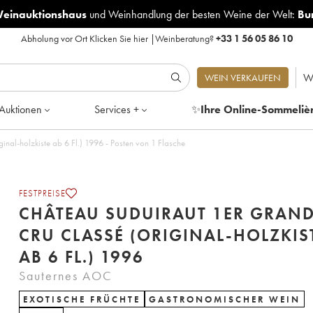
Weinauktionshaus
und
Weinhandlung der besten Weine der Welt:
Bu
Abholung vor Ort
Klicken Sie hier
|
Weinberatung?
+33 1 56 05 86 10
W
WEIN VERKAUFEN
Auktionen
Services +
✨
Ihre Online-Sommeliè
nal-holzkiste ab 6 Fl.) 1996 - Posten von 1 Flasche
FESTPREISE
CHÂTEAU SUDUIRAUT 1ER GRAN
CRU CLASSÉ (ORIGINAL-HOLZKIS
AB 6 FL.) 1996
Sauternes AOC
EXOTISCHE FRÜCHTE
GASTRONOMISCHER WEIN