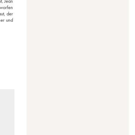
, Jean 
worfen 
t, der 
er und 