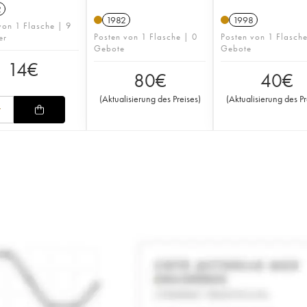
2
1982
1998
von 1 Flasche | 9
Posten von 1 Flasche | 0
Posten von 1 Flasch
er
Gebote
Gebote
14
€
80
€
40
€
(
Aktualisierung des Preises
)
(
Aktualisierung des Pr