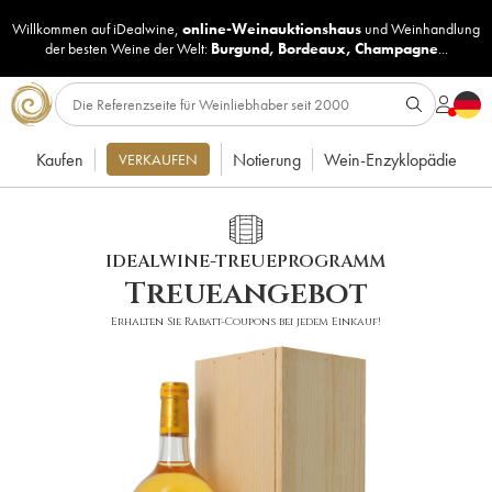
Willkommen auf iDealwine,
online-Weinauktionshaus
und
Weinhandlung
der besten Weine der Welt:
Burgund
,
Bordeaux
,
Champagne
...
Kaufen
Notierung
Wein-Enzyklopädie
VERKAUFEN
IDEALWINE-TREUEPROGRAMM
Treueangebot
Erhalten Sie Rabatt-Coupons bei jedem Einkauf!