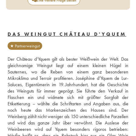
Eine weitere Frage stellen
DAS WEINGUT CHÂTEAU D'YQUEM
★ Partnerweingut
Der Château d‘Yquem gilt als bester Weißwein der Welt. Das 
gleichnamige Weingut liegt auf einem kleinen Hügel in 
Sauternes, wo die Reben von einem ganz besonderen 
Mikroklima und Terroir profitieren. Joséphine d’Yquem de Lur-
Saluces, Eigentümerin im 19. Jahrhundert, hat die Geschichte 
des Weinguts für immer geprägt. Sie führte den Verkauf in 
Flaschen ein und widmete sich mit größter Sorgfalt der 
Etikettierung – wählte die Schriftarten und Angaben aus, die 
noch heute das Markenzeichen des Hauses sind. Der 
Weinberg zählt nicht weniger als 150 unterschiedliche Parzellen 
und wird das ganze Jahr über verwöhnt. Die Auslese der 
Weinbeeren wird auf Yquem besonders rigoros betrieben: 
Häufig heißt es, dass ein Rebstock hier nur ein Glas Wein 