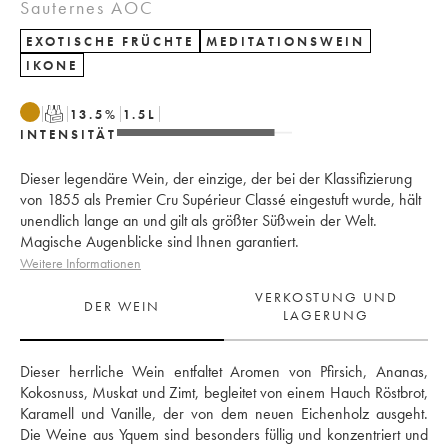
Sauternes AOC
EXOTISCHE FRÜCHTE
MEDITATIONSWEIN
IKONE
T
13.5
%
1.5
L
INTENSITÄT
Dieser legendäre Wein, der einzige, der bei der Klassifizierung
von 1855 als Premier Cru Supérieur Classé eingestuft wurde, hält
unendlich lange an und gilt als größter Süßwein der Welt.
Magische Augenblicke sind Ihnen garantiert.
Weitere Informationen
VERKOSTUNG UND
DER WEIN
LAGERUNG
Dieser herrliche Wein entfaltet Aromen von Pfirsich, Ananas, 
Kokosnuss, Muskat und Zimt, begleitet von einem Hauch Röstbrot, 
Karamell und Vanille, der von dem neuen Eichenholz ausgeht. 
Die Weine aus Yquem sind besonders füllig und konzentriert und 