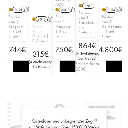
AOC
1983
2021
T
2008
T
2014
T
Posten
Posten
Posten
Posten
von 3
2015
T
von 1
von 1
von 1
Flaschen
Posten
Magnum
Magnum
Salmanazar
| 0
von 1
| 1 auf
| 3 auf
| 1 auf
Gebote
Flasche |
Lager
Lager
Lager
0 Gebote
864
€
744
€
750
€
4.800
€
315
€
(
Aktualisierung
des Preises
)
(
Aktualisierung
Preis pro Einheit
des Preises
)
288
€
Kostenloser und unbegrenzter Zugriff
auf Statistiken von über 150.000 Wein-