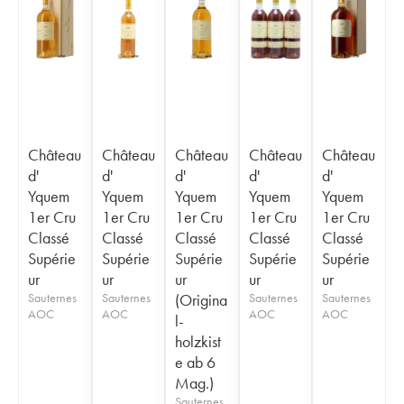
Château
Château
Château
Château
Château
d'
d'
d'
d'
d'
Yquem
Yquem
Yquem
Yquem
Yquem
1er Cru
1er Cru
1er Cru
1er Cru
1er Cru
Classé
Classé
Classé
Classé
Classé
Supérie
Supérie
Supérie
Supérie
Supérie
ur
ur
ur
ur
ur
Sauternes
Sauternes
(Origina
Sauternes
Sauternes
AOC
AOC
AOC
AOC
l-
holzkist
e ab 6
Mag.)
Sauternes