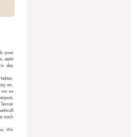
s zwei 
, steht 
in das 
ektar, 
ay an. 
 wo es 
mpost, 
erroir 
ktvoll 
e nach 
n. Wir 