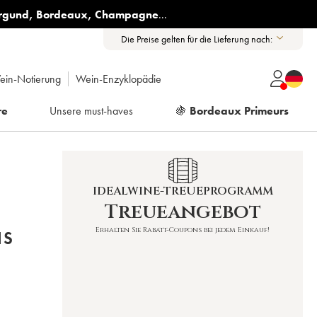
rgund
,
Bordeaux
,
Champagne
...
Die Preise gelten für die Lieferung nach:
ein-Notierung
Wein-Enzyklopädie
re
Unsere must-haves
🍇
Bordeaux Primeurs
IDEALWINE-TREUEPROGRAMM
Treueangebot
Erhalten Sie Rabatt-Coupons bei jedem Einkauf!
IS