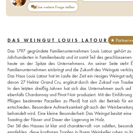
Eine weitere Frage stellen
DAS WEINGUT LOUIS LATOUR
★ Partnerwe
Das 1797 gegründete Familienunternehmen Louis Latour gehört zu d
Jahrhunderten in Familienbesitz und ist somit Teil des geschlossenen 
heute an der Spitze des Unternehmens. An seiner Seite steht Élé
Familienunternehmen einbringt und die Zukunft des Weinguts verkörp
Das Haus Louis Latour hat im Laufe der Zeit ein riesiges Weingut auf
davon 27 Hektar Grand Cru, ergänzt durch den Zukauf von Trauben
In den letzten dreißig Jahren hat sich das Unternehmen auch auf
ebenfalls Chardonnay und Pinot Noir produziert. Mit der Einführung 
Pflügen bestimmter Parzellen zu Pferd) hat sich der Betrieb für
entschieden. Besondere Aufmerksamkeit gilt auch der Weinbereitung,
behandelt wird. Eine kleine Besonderheit: Das Weingut besitzt eine e
Toasting der Fässer und Dauer der Lagerung im Holz.
Der Stil des Hauses ist klar und charaktervoll: von subtilen, bes
empfehlen, diese kostbaren Tropfen in Ihrem Weinkeller ruhen zu las