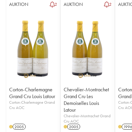
AUKTION
AUKTION
AUKTI
2
2
Corton-Charlemagne
Chevalier-Montrachet
Corto
Grand Cru Louis Latour
Grand Cru Les
Grand 
Corton-Charlemagne Grand
Demoiselles Louis
Corton-
Cru AOC
Cru AO
Latour
Chevalier-Montrachet Grand
Cru AOC
2005
2005
199