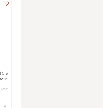
d Cru
tour
u AOC
e | 3