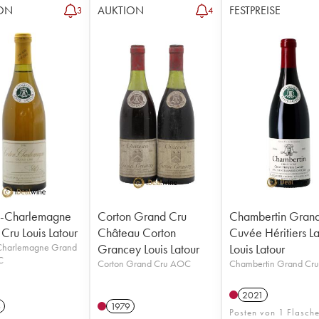
ON
AUKTION
FESTPREISE
3
4
n-Charlemagne
Corton Grand Cru
Chambertin Gran
Cru Louis Latour
Château Corton
Cuvée Héritiers La
Charlemagne Grand
Grancey Louis Latour
Louis Latour
C
Corton Grand Cru AOC
Chambertin Grand Cr
2021
6
1979
Posten von 1 Flasch