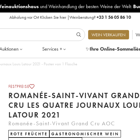
Weinauktionshaus
und
Weinhandlung der besten Weine der Welt:
Bu
Abholung vor Ort
Klicken Sie hier
|
Weinberatung?
+33 1 56 05 86 10
W
WEIN VERKAUFEN
Auktionen
Services +
✨
Ihre Online-Sommeliè
Romanée-Saint-Vivant Grand Cru Les Quatre Journaux Louis Latour 2021 - Posten von 1 Flasche
FESTPREISE
ROMANÉE-SAINT-VIVANT GRAND
CRU LES QUATRE JOURNAUX LOU
LATOUR 2021
Romanée-Saint-Vivant Grand Cru AOC
ROTE FRÜCHTE
GASTRONOMISCHER WEIN