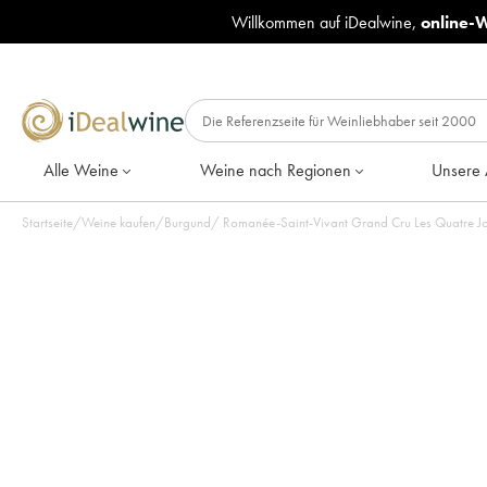
Willkommen auf iDealwine,
online-
Alle Weine
Weine nach Regionen
Unsere 
Startseite
/
Weine kaufen
/
Burgund
/