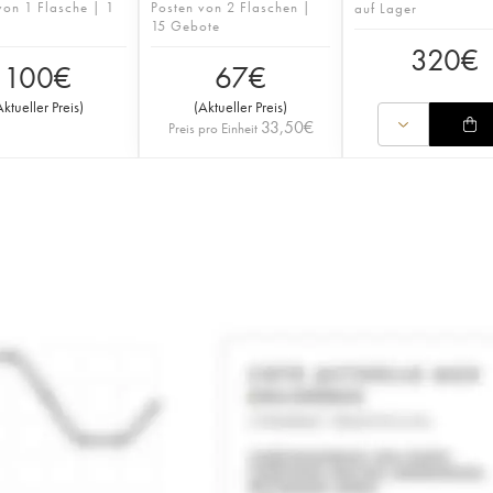
von 1 Flasche | 1
Posten von 2 Flaschen |
auf Lager
15 Gebote
320
€
100
€
67
€
Aktueller Preis
)
(
Aktueller Preis
)
33,50
€
Preis pro Einheit