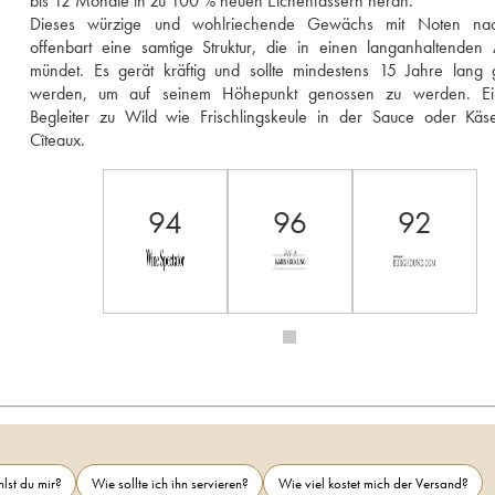
bis 12 Monate in zu 100 % neuen Eichenfässern heran.
Dieses würzige und wohlriechende Gewächs mit Noten nac
offenbart eine samtige Struktur, die in einen langanhaltenden
mündet. Es gerät kräftig und sollte mindestens 15 Jahre lang g
werden, um auf seinem Höhepunkt genossen zu werden. Ein
Begleiter zu Wild wie Frischlingskeule in der Sauce oder Käse
Cîteaux.
94
96
92
lst du mir?
Wie sollte ich ihn servieren?
Wie viel kostet mich der Versand?