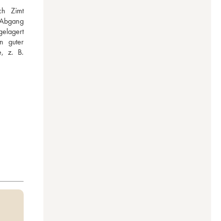
h Zimt 
 Abgang 
elagert 
 guter 
, z. B. 