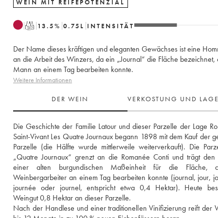
WEIN MIT REIFEPOTENZIAL
T
13.5
%
0.75
L
INTENSITÄT
Der Name dieses kräftigen und eleganten Gewächses ist eine Ho
an die Arbeit des Winzers, da ein „Journal“ die Fläche bezeichnet, 
Mann an einem Tag bearbeiten konnte.
Weitere Informationen
DER WEIN
VERKOSTUNG UND LAG
Die Geschichte der Familie Latour und dieser Parzelle der Lage 
Saint-Vivant Les Quatre Journaux begann 1898 mit dem Kauf der g
Parzelle (die Hälfte wurde mittlerweile weiterverkauft). Die Parze
„Quatre Journaux“ grenzt an die Romanée Conti und trägt den
einer alten burgundischen Maßeinheit für die Fläche, d
Weinbergarbeiter an einem Tag bearbeiten konnte (journal, jour, jo
journée oder journel, entspricht etwa 0,4 Hektar). Heute besi
Weingut 0,8 Hektar an dieser Parzelle.
Nach der Handlese und einer traditionellen Vinifizierung reift der 