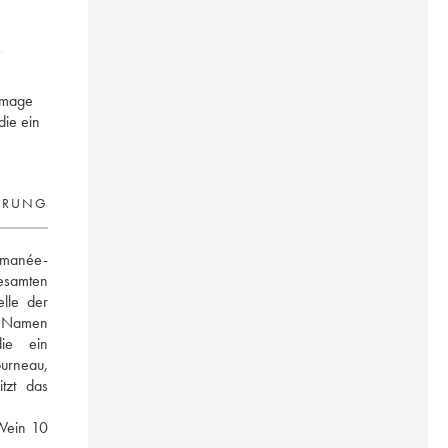
mmage
die ein
ERUNG
Romanée-
esamten 
lle der 
 Namen 
ie ein 
urneau, 
tzt das 
Wein 10 