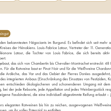
ingut
en bekanntesten Négociants im Burgund. Es befindet sich seit mehr al
Kreises der Hénokiens. Louis-Fabrice Latour, Vertreter der 11. Generation
onore Latour, die Tochter von Louis Fabrice, die sich bereits aktiv 
ert.
gebaut, das sich von Chambertin bis Chevalier-Montrachet erstreckt: 48 H
. Für die Rotweine baut er Pinot Noir und für die Weißweine Chardonn
 die Ardèche, das Var und das Gebiet der Pierres Dorées ausgedehnt,
des integrierten Anbaus (Einschränkung des Einsatzes von Pestiziden, Ko
 einen entschieden ökologischeren und schonenderen Umgang mit dem T
 bei der jede Rebsorte, jede Appellation und jedes Weinbergsstück respe
igene Fassbinderei, die eine individuell abgestimmte Reifung erlaubt – j
onders eleganten Rotweinen bis hin zu reichen, ausgewogenen Weißweine
sen, um ihr volles Potenzial zu entfalten…