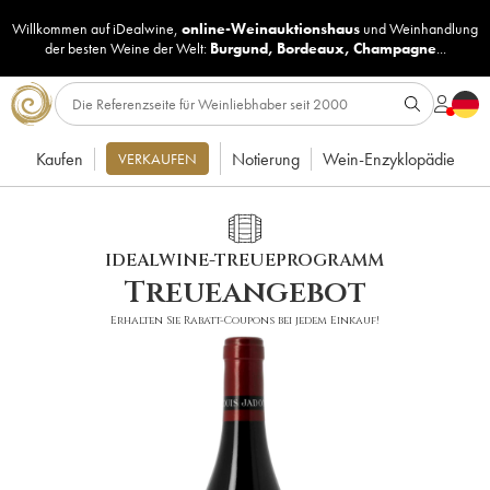
Willkommen auf iDealwine,
online-Weinauktionshaus
und
Weinhandlung
der besten Weine der Welt:
Burgund
,
Bordeaux
,
Champagne
...
Kaufen
Notierung
Wein-Enzyklopädie
VERKAUFEN
IDEALWINE-TREUEPROGRAMM
Treueangebot
Erhalten Sie Rabatt-Coupons bei jedem Einkauf!