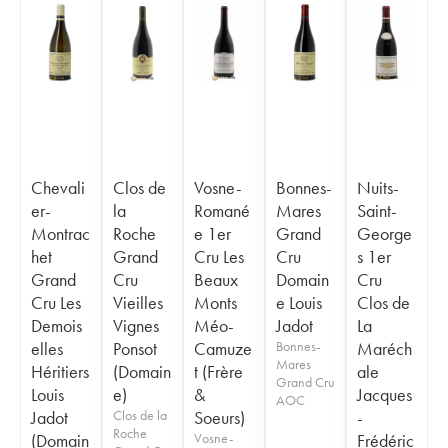
Chevali
Clos de
Vosne-
Bonnes-
Nuits-
er-
la
Romané
Mares
Saint-
Montrac
Roche
e 1er
Grand
George
het
Grand
Cru Les
Cru
s 1er
Grand
Cru
Beaux
Domain
Cru
Cru Les
Vieilles
Monts
e Louis
Clos de
Demois
Vignes
Méo-
Jadot
La
elles
Ponsot
Camuze
Bonnes-
Maréch
Mares
Héritiers
(Domain
t (Frère
ale
Grand Cru
Louis
e)
&
Jacques
AOC
Jadot
Clos de la
Soeurs)
-
Roche
(Domain
Vosne-
Frédéric