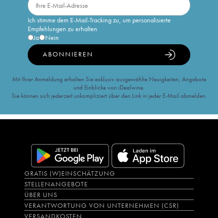
Ich stimme dem E-Mail-Tracking zu, um personalisierte
Empfehlungen zu erhalten
Ja
Nein
ABONNIEREN
Mit Ihrer Anmeldung erhalten Sie exklusiv ausgewählte Neuigkeiten, Angebote
und Einblicke von iDealwine.
Sie können sich jederzeit unkompliziert über den Link in jeder E-Mail abmelden.
GRATIS (W)EINSCHÄTZUNG
STELLENANGEBOTE
ÜBER UNS
VERANTWORTUNG VON UNTERNEHMEN (CSR)
VERSANDKOSTEN