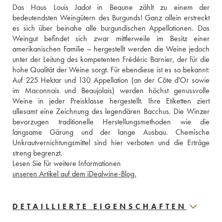
Das Haus Louis Jadot in Beaune zählt zu einem der 
bedeutendsten Weingütern des Burgunds! Ganz allein erstreckt 
es sich über beinahe alle burgundischen Appellationen. Das 
Weingut befindet sich zwar mittlerweile im Besitz einer 
amerikanischen Familie – hergestellt werden die Weine jedoch 
unter der Leitung des kompetenten Frédéric Barnier, der für die 
hohe Qualität der Weine sorgt. Für ebendiese ist es so bekannt: 
Auf 225 Hektar und 130 Appellation (an der Côte d'Or sowie 
im Maconnais und Beaujolais) werden höchst genussvolle 
Weine in jeder Preisklasse hergestellt. Ihre Etiketten ziert 
allesamt eine Zeichnung des legendären Bacchus. Die Winzer 
bevorzugen traditionelle Herstellungsmethoden wie die 
langsame Gärung und der lange Ausbau. Chemische 
Unkrautvernichtungsmittel sind hier verboten und die Erträge 
streng begrenzt.
Lesen Sie für weitere Informationen 
unseren Artikel auf dem iDealwine-Blog.
DETAILLIERTE EIGENSCHAFTEN