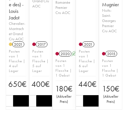
Grand Cru
Romanée
e des) -
Mugnier
AOC
Premier
Louis
Nuits-
Cru AOC
Saint-
Jadot
Georges
Chevalier-
Premier
Montrach
Cru AOC
et Grand
Cru AOC
2021
2017
2021
Posten
Posten
Posten
2020
A
2015
von 1
von 1
von 1
Posten
Posten
Flasche |
Flasche |
Flasche |
von 1
von 1
4 auf
5 auf
6 auf
Flasche |
Flasche |
Lager
Lager
Lager
1 Gebot
1 Gebot
650
€
400
€
440
€
180
€
150
€
(
Aktueller
(
Aktueller
Preis
)
Preis
)