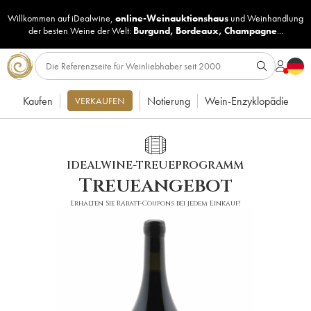
Willkommen auf iDealwine,
online-Weinauktionshaus
und
Weinhandlung
der besten Weine der Welt:
Burgund
,
Bordeaux
,
Champagne
...
Kaufen
Notierung
Wein-Enzyklopädie
VERKAUFEN
IDEALWINE-TREUEPROGRAMM
Treueangebot
Erhalten Sie Rabatt-Coupons bei jedem Einkauf!