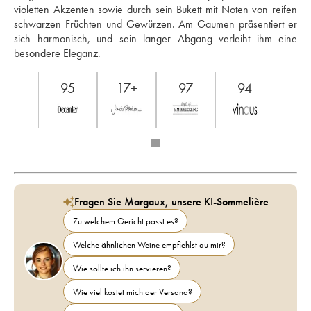
violetten Akzenten sowie durch sein Bukett mit Noten von reifen 
schwarzen Früchten und Gewürzen. Am Gaumen präsentiert er 
sich harmonisch, und sein langer Abgang verleiht ihm eine 
besondere Eleganz.
95
17+
97
94
Fragen Sie Margaux, unsere KI-Sommelière
Zu welchem Gericht passt es?
Welche ähnlichen Weine empfiehlst du mir?
Wie sollte ich ihn servieren?
Wie viel kostet mich der Versand?