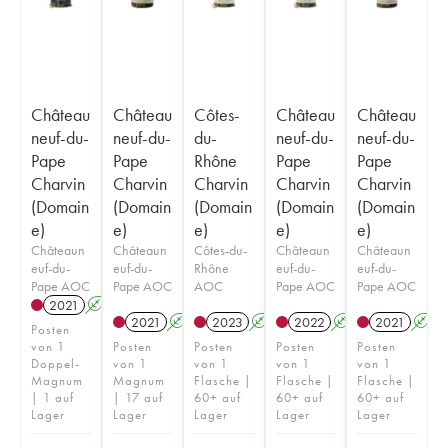
Château
Château
Côtes-
Château
Château
neuf-du-
neuf-du-
du-
neuf-du-
neuf-du-
Pape
Pape
Rhône
Pape
Pape
Charvin
Charvin
Charvin
Charvin
Charvin
(Domain
(Domain
(Domain
(Domain
(Domain
e)
e)
e)
e)
e)
Châteaun
Châteaun
Côtes-du-
Châteaun
Châteaun
euf-du-
euf-du-
Rhône
euf-du-
euf-du-
Pape AOC
Pape AOC
AOC
Pape AOC
Pape AOC
2021
A
2021
A
2023
A
2022
A
2021
A
Posten
von 1
Posten
Posten
Posten
Posten
Doppel-
von 1
von 1
von 1
von 1
Magnum
Magnum
Flasche |
Flasche |
Flasche |
| 1 auf
| 17 auf
60+ auf
60+ auf
60+ auf
Lager
Lager
Lager
Lager
Lager