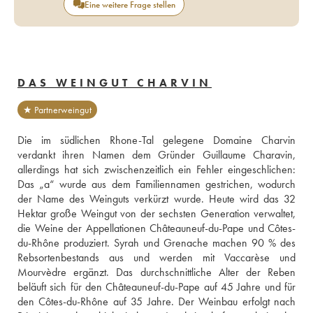
Eine weitere Frage stellen
DAS WEINGUT CHARVIN
★ Partnerweingut
Die im südlichen Rhone-Tal gelegene Domaine Charvin 
verdankt ihren Namen dem Gründer Guillaume Charavin, 
allerdings hat sich zwischenzeitlich ein Fehler eingeschlichen: 
Das „a“ wurde aus dem Familiennamen gestrichen, wodurch 
der Name des Weinguts verkürzt wurde. Heute wird das 32 
Hektar große Weingut von der sechsten Generation verwaltet, 
die Weine der Appellationen Châteauneuf-du-Pape und Côtes-
du-Rhône produziert. Syrah und Grenache machen 90 % des 
Rebsortenbestands aus und werden mit Vaccarèse und 
Mourvèdre ergänzt. Das durchschnittliche Alter der Reben 
beläuft sich für den Châteauneuf-du-Pape auf 45 Jahre und für 
den Côtes-du-Rhône auf 35 Jahre. Der Weinbau erfolgt nach 