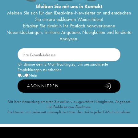
Bleiben Sie mit uns in Kontakt
Melden Sie sich für den iDealwine-Newsletter an und entdecken
Sie unsere exklusiven Weinschätze!
Erhalten Sie direkt in Ihr Postfach handverlesene
Neuentdeckungen, limitierte Angebote, Neuigkeiten und fundierte
Analysen.
Ich stimme dem E-Mail-Tracking zu, um personalisierte
Empfehlungen zu erhalten
Ja
Nein
ABONNIEREN
Mit Ihrer Anmeldung erhalten Sie exklusiv ausgewählte Neuigkeiten, Angebote
und Einblicke von iDealwine.
Sie können sich jederzeit unkompliziert über den Link in jeder E-Mail abmelden.