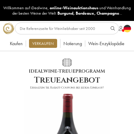
Willkommen auf iDealwine,
online-Weinauktionshaus
und
Weinhandlung
der besten Weine der Welt:
Burgund
,
Bordeaux
,
Champagne
...
Kaufen
Notierung
Wein-Enzyklopädie
VERKAUFEN
IDEALWINE-TREUEPROGRAMM
Treueangebot
Erhalten Sie Rabatt-Coupons bei jedem Einkauf!