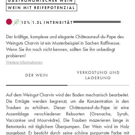
GASTRONOMISCHER WEIN
WEIN MIT REIFEPOTENZIAL
A
15
%
1.5
L
INTENSITÄT
Der kräftige, komplexe und elegante Châteauneuf-du-Pape des
Weinguts Charvin ist ein Musterbeispiel in Sachen Raffinesse.
Wenn Sie ihn noch nicht kennen, sollten Sie ihn unbedingt
probieren!
Weitere Informationen
VERKOSTUNG UND
DER WEIN
LAGERUNG
Auf dem Weingut Charvin wird der Boden mechanisch bearbeitet. 
Die Erträgte werden begrenzt, um die Konzentration in den 
Trauben zu erhöhen. Dieser Châteauneuf-du-Pape ist eine 
Assemblage verschiedener Rebsorten (Grenache, Syrah, 
Vaccarèse und Mourvèdre). Die Trauben mazerieren lange in 
Betontanks mit täglichem Überpumpen. Der Wein wird im Holz 
ausgebaut. Er besticht durch seine schöne purpurrote Farbe mit 