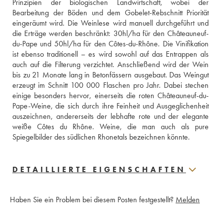
Prinzipien der biologischen Landwirtschaft, wobei der 
Bearbeitung der Böden und dem Gobelet-Rebschnitt Priorität 
eingeräumt wird. Die Weinlese wird manuell durchgeführt und 
die Erträge werden beschränkt: 30hl/ha für den Châteauneuf-
du-Pape und 50hl/ha für den Côtes-du-Rhône. Die Vinifikation 
ist ebenso traditionell – es wird sowohl auf das Entrappen als 
auch auf die Filterung verzichtet. Anschließend wird der Wein 
bis zu 21 Monate lang in Betonfässern ausgebaut. Das Weingut 
erzeugt im Schnitt 100 000 Flaschen pro Jahr. Dabei stechen 
einige besonders hervor, einerseits die roten Châteauneuf-du-
Pape-Weine, die sich durch ihre Feinheit und Ausgeglichenheit 
auszeichnen, andererseits der lebhafte rote und der elegante 
weiße Côtes du Rhône. Weine, die man auch als pure 
Spiegelbilder des südlichen Rhonetals bezeichnen könnte.
DETAILLIERTE EIGENSCHAFTEN
Haben Sie ein Problem bei diesem Posten festgestellt?
Melden