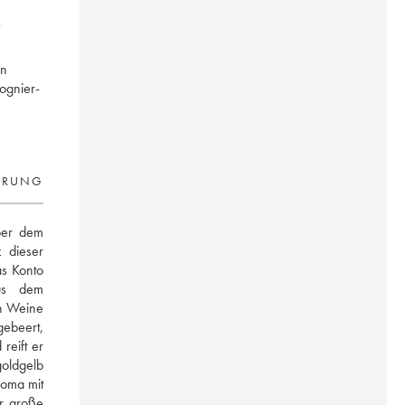
in
ognier-
ERUNG
er dem 
 dieser 
s Konto 
us dem 
n Weine 
ebeert, 
eift er 
ldgelb 
oma mit 
r große 