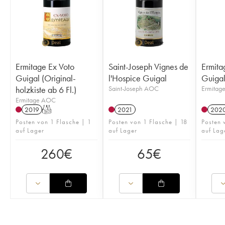
Ermitage Ex Voto
Saint-Joseph Vignes de
Ermita
Guigal (Original-
l'Hospice Guigal
Guiga
holzkiste ab 6 Fl.)
Saint-Joseph AOC
Ermitag
Ermitage AOC
2019
T
2021
202
Posten von 1 Flasche | 1
Posten von 1 Flasche | 18
Posten 
auf Lager
auf Lager
auf Lag
260
€
65
€