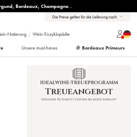
rgund
,
Bordeaux
,
Champagne
...
Die Preise gelten für die Lieferung nach:
ein-Notierung
Wein-Enzyklopädie
re
Unsere must-haves
🍇
Bordeaux Primeurs
IDEALWINE-TREUEPROGRAMM
Treueangebot
Erhalten Sie Rabatt-Coupons bei jedem Einkauf!