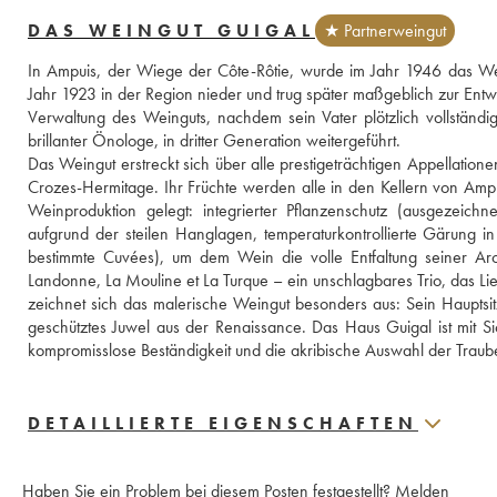
DAS WEINGUT GUIGAL
★ Partnerweingut
In Ampuis, der Wiege der Côte-Rôtie, wurde im Jahr 1946 das Wein
Jahr 1923 in der Region nieder und trug später maßgeblich zur Ent
Verwaltung des Weinguts, nachdem sein Vater plötzlich vollständig
brillanter Önologe, in dritter Generation weitergeführt.
Das Weingut erstreckt sich über alle prestigeträchtigen Appellation
Crozes-Hermitage. Ihr Früchte werden alle in den Kellern von Ampuis 
Weinproduktion gelegt: integrierter Pflanzenschutz (ausgezeich
aufgrund der steilen Hanglagen, temperaturkontrollierte Gärung i
bestimmte Cuvées), um dem Wein die volle Entfaltung seiner Aro
Landonne, La Mouline et La Turque – ein unschlagbares Trio, das Lieb
zeichnet sich das malerische Weingut besonders aus: Sein Hauptsit
geschütztes Juwel aus der Renaissance. Das Haus Guigal ist mit Si
kompromisslose Beständigkeit und die akribische Auswahl der Traub
DETAILLIERTE EIGENSCHAFTEN
Haben Sie ein Problem bei diesem Posten festgestellt?
Melden