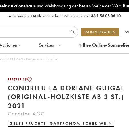
Weinauktionshaus
und
Weinhandlung der besten Weine der Welt:
Bu
Abholung vor Ort
Klicken Sie hier
|
Weinberatung?
+33 1 56 05 86 10
W
WEIN VERKAUFEN
Auktionen
Services +
✨
Ihre Online-Sommeliè
 ab 3 St.) 2021 - Posten von 1 Flasche
FESTPREISE
CONDRIEU LA DORIANE GUIGAL
(ORIGINAL-HOLZKISTE AB 3 ST.)
2021
Condrieu AOC
GELBE FRÜCHTE
GASTRONOMISCHER WEIN