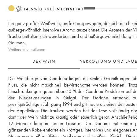
T
14.5
%
0.75
L
INTENSITÄT
Ein ganz großer Weißwein, perfekt ausgewogen, der sich durch se
außergewöhnlich intensives Aroma auszeichnet. Die Aromen der Vi
Traube entfalten sich wunderbar rund und außergewöhnlich lang im
Gaumen.
Weitere Informationen
DER WEIN
VERKOSTUNG UND LAG
Die Weinberge von Condrieu liegen an steilen Granithängen üb
Fluss, die nicht maschinell bewirtschaftet werden können. Trotz
Einschränkungen gehen über 45 % der Condrieu-Produktion auf da
der Niederlassungen in Guigal. Der Doriane entstand a
prestigeträchtigen Jahrgang 1994 und gilt heute als einer der beste
der Appellation. Die Trauben werden bei der Lese vollständig abg
damit der Wein nicht zu krautig oder säuerlich gerät. Anschließend r
12 Monate lang in neuen Fässern. Der Doriane mit seiner go
glänzenden Robe entfaltet ein kräftiges, intensives und elegantes Ar
Noten von weißen Blüten, Aprikosen und weißem Pfirsich. Diese