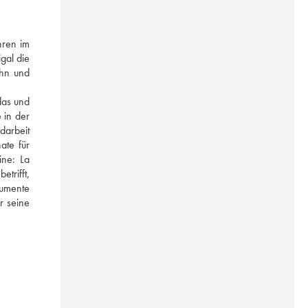
ren im 
al die 
hn und 
as und 
in der 
arbeit 
te für 
ne: La 
rifft, 
umente 
 seine 