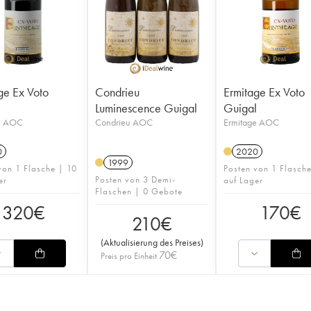
ge Ex Voto
Condrieu
Ermitage Ex Voto
l
Luminescence Guigal
Guigal
e AOC
Condrieu AOC
Ermitage AOC
0
2020
1999
von 1 Flasche | 10
Posten von 1 Flasche
Posten von 3 Demi-
er
auf Lager
Flaschen | 0 Gebote
320
€
170
€
210
€
(
Aktualisierung des Preises
)
70
€
Preis pro Einheit