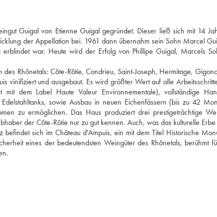
gut Guigal von Etienne Guigal gegründet. Dieser ließ sich mit 14 Jah
wicklung der Appellation bei. 1961 dann übernahm sein Sohn Marcel Guig
 erblindet war. Heute wird der Erfolg von Phillipe Guigal, Marcels So
en des Rhônetals: Côte-Rôtie, Condrieu, Saint-Joseph, Hermitage, Gigond
vinifiziert und ausgebaut. Es wird größter Wert auf alle Arbeitsschritte 
net mit dem Label Haute Valeur Environnementale), vollständige Hand
n Edelstahltanks, sowie Ausbau in neuen Eichenfässern (bis zu 42 Mona
men zu ermöglichen. Das Haus produziert drei prestigeträchtige Wei
haber der Côte-Rôtie nur zu gut kennen. Auch, was das kulturelle Erbe bet
z befindet sich im Château d'Ampuis, ein mit dem Titel Historische Mon
cherheit eines der bedeutendsten Weingüter des Rhônetals, berühmt für
en.