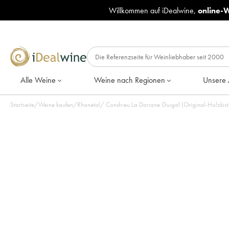
Willkommen auf iDealwine,
online-
Alle Weine
Weine nach Regionen
Unsere 
Startseite
/
Weine kaufen
/
Rhonetal
/
Condrieu La Doriane Guigal (Original-Holzkiste