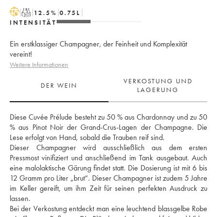
H
T
12.5
%
0.75
L
INTENSITÄT
Ein erstklassiger Champagner, der Feinheit und Komplexität
vereint!
Weitere Informationen
VERKOSTUNG UND
DER WEIN
LAGERUNG
Diese Cuvée Prélude besteht zu 50 % aus Chardonnay und zu 50 
% aus Pinot Noir der Grand-Crus-Lagen der Champagne. Die 
Lese erfolgt von Hand, sobald die Trauben reif sind. 
Dieser Champagner wird ausschließlich aus dem ersten 
Pressmost vinifiziert und anschließend im Tank ausgebaut. Auch 
eine malolaktische Gärung findet statt. Die Dosierung ist mit 6 bis 
12 Gramm pro Liter „brut“. Dieser Champagner ist zudem 5 Jahre 
im Keller gereift, um ihm Zeit für seinen perfekten Ausdruck zu 
lassen. 
Bei der Verkostung entdeckt man eine leuchtend blassgelbe Robe 