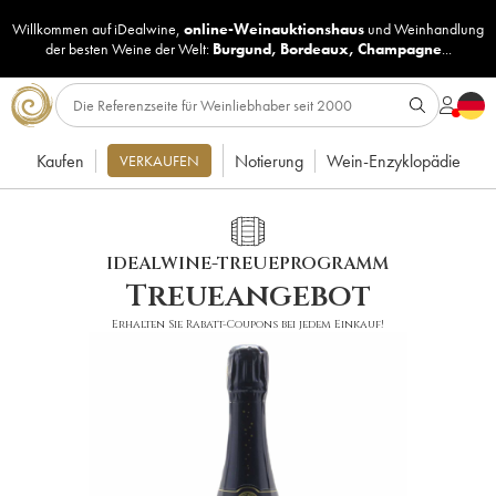
Willkommen auf iDealwine,
online-Weinauktionshaus
und
Weinhandlung
der besten Weine der Welt:
Burgund
,
Bordeaux
,
Champagne
...
Kaufen
Notierung
Wein-Enzyklopädie
VERKAUFEN
IDEALWINE-TREUEPROGRAMM
Treueangebot
Erhalten Sie Rabatt-Coupons bei jedem Einkauf!