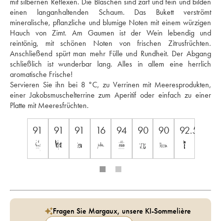
mit silbernen Reflexen. Die Bläschen sind zart und fein und bilden 
einen langanhaltenden Schaum. Das Bukett verströmt 
mineralische, pflanzliche und blumige Noten mit einem würzigen 
Hauch von Zimt. Am Gaumen ist der Wein lebendig und 
reintönig, mit schönen Noten von frischen Zitrusfrüchten. 
Anschließend spürt man mehr Fülle und Rundheit. Der Abgang 
schließlich ist wunderbar lang. Alles in allem eine herrlich 
aromatische Frische! 
Servieren Sie ihn bei 8 °C, zu Verrinen mit Meeresprodukten, 
einer Jakobsmuschelterrine zum Aperitif oder einfach zu einer 
Platte mit Meeresfrüchten.
91
91
91
16
94
90
90
92.5
Fragen Sie Margaux, unsere KI-Sommelière