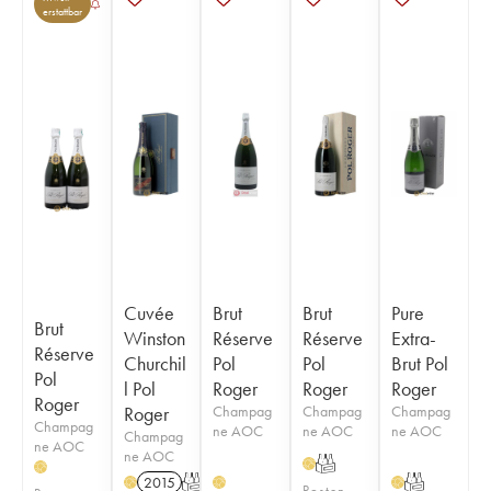
erstattbar
Cuvée
Brut
Brut
Pure
Brut
Winston
Réserve
Réserve
Extra-
Réserve
Churchil
Pol
Pol
Brut Pol
Pol
l Pol
Roger
Roger
Roger
Roger
Roger
Champag
Champag
Champag
Champag
ne AOC
ne AOC
ne AOC
Champag
ne AOC
ne AOC
T
H
H
2015
T
T
H
H
H
Posten