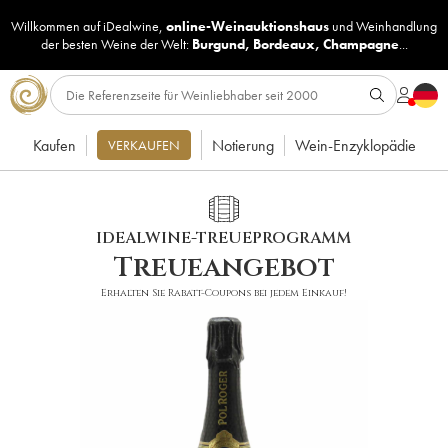
Willkommen auf iDealwine,
online-Weinauktionshaus
und
Weinhandlung
der besten Weine der Welt:
Burgund
,
Bordeaux
,
Champagne
...
Kaufen
Notierung
Wein-Enzyklopädie
VERKAUFEN
IDEALWINE-TREUEPROGRAMM
Treueangebot
Erhalten Sie Rabatt-Coupons bei jedem Einkauf!