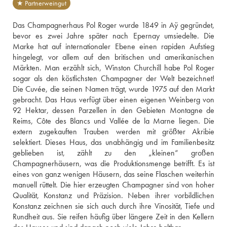
★ Partnerweingut
Das Champagnerhaus Pol Roger wurde 1849 in Aÿ gegründet, 
bevor es zwei Jahre später nach Epernay umsiedelte. Die 
Marke hat auf internationaler Ebene einen rapiden Aufstieg 
hingelegt, vor allem auf den britischen und amerikanischen 
Märkten. Man erzählt sich, Winston Churchill habe Pol Roger 
sogar als den köstlichsten Champagner der Welt bezeichnet! 
Die Cuvée, die seinen Namen trägt, wurde 1975 auf den Markt 
gebracht. Das Haus verfügt über einen eigenen Weinberg von 
92 Hektar, dessen Parzellen in den Gebieten Montagne de 
Reims, Côte des Blancs und Vallée de la Marne liegen. Die 
extern zugekauften Trauben werden mit größter Akribie 
selektiert. Dieses Haus, das unabhängig und im Familienbesitz 
geblieben ist, zählt zu den „kleinen“ großen 
Champagnerhäusern, was die Produktionsmenge betrifft. Es ist 
eines von ganz wenigen Häusern, das seine Flaschen weiterhin 
manuell rüttelt. Die hier erzeugten Champagner sind von hoher 
Qualität, Konstanz und Präzision. Neben ihrer vorbildlichen 
Konstanz zeichnen sie sich auch durch ihre Vinosität, Tiefe und 
Rundheit aus. Sie reifen häufig über längere Zeit in den Kellern 