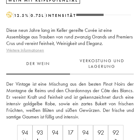
WEIN MIT REIFEPOTENZIAL
H
12.5
%
0.75
L
INTENSITÄT
Diese neun Jahre lang im Keller gereifte Cuvée ist eine
Assemblage aus Trauben von rund zwanzig Grands und Premiers
Crus und vereint Feinheit, Weinigkeit und Eleganz.
Weitere Informationen
VERKOSTUNG UND
DER WEIN
LAGERUNG
Der Vintage ist eine Mischung aus den besten Pinot Noirs der 
Montagne de Reims und den Chardonnays der Côte des Blancs. 
Er vereint Kraft und Feinheit und ist gekennzeichnet durch eine 
intensiv goldgelbe Robe, sowie ein zartes Bukett von frischen 
Früchten, weißen Blüten und süßen Gewürzen. Der frische und 
samtige Gaumen ist füllig und intensiv.
94
93
94
17
94
92
92