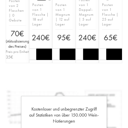
Posten
Posten
Posten
von 1
Posten
von 2
von 1
von 1
Doppel-
von 1
Flaschen
Flasche |
Magnum
Magnum
Flasche |
| 0
18 auf
| 12 auf
| 5 auf
25 auf
Gebote
Lager
Lager
Lager
Lager
70
€
240
€
95
€
240
€
65
€
(
Aktualisierung
des Preises
)
Preis pro Einheit
35
€
Kostenloser und unbegrenzter Zugriff
auf Statistiken von über 150.000 Wein-
Notierungen