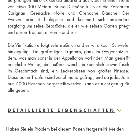
Berghängen mit Blick auf die Stadt und das Meer in einer Höhe 
von etwa 300 Metern. Bruno Duchêne kultiviert die Rebsorten 
Carignan, Grenache Noire und Grenache Blanche. Der 
Winzer arbeitet biologisch und kümmert sich besonders 
sorgfältig um seine Rebstöcke, die er wie seinen Garten pflegt 
und deren Trauben er von Hand liest. 
Die Vinifikation erfolgt sehr natürlich und es wird kaum Schwefel 
hinzugefügt. Ein großartiges Ergebnis, ganz im Gegensatz zu 
dem, was man sonst in der Appellation vorfindet: Man genießt 
natürliche Weine, die äußerst weich, bekömmlich sowie frisch 
im Geschmack sind, ein Leckerbissen von großer Finesse. 
Diese edlen Tropfen sind zunehmend gefragt, und da jedes Jahr 
nur 7.000 Flaschen hergestellt werden, kann es nicht genug für 
alle geben. 
DETAILLIERTE EIGENSCHAFTEN
Haben Sie ein Problem bei diesem Posten festgestellt?
Melden