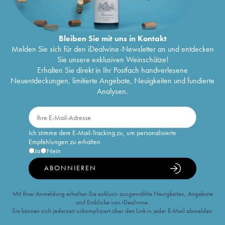
Bleiben Sie mit uns in Kontakt
Melden Sie sich für den iDealwine-Newsletter an und entdecken
Sie unsere exklusiven Weinschätze!
Erhalten Sie direkt in Ihr Postfach handverlesene
Neuentdeckungen, limitierte Angebote, Neuigkeiten und fundierte
Analysen.
Ich stimme dem E-Mail-Tracking zu, um personalisierte
Empfehlungen zu erhalten
Ja
Nein
ABONNIEREN
Mit Ihrer Anmeldung erhalten Sie exklusiv ausgewählte Neuigkeiten, Angebote
und Einblicke von iDealwine.
Sie können sich jederzeit unkompliziert über den Link in jeder E-Mail abmelden.