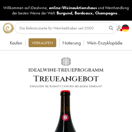
Willkommen auf iDealwine,
online-Weinauktionshaus
und
Weinhandlung
der besten Weine der Welt:
Burgund
,
Bordeaux
,
Champagne
...
Kaufen
Notierung
Wein-Enzyklopädie
VERKAUFEN
IDEALWINE-TREUEPROGRAMM
Treueangebot
Erhalten Sie Rabatt-Coupons bei jedem Einkauf!