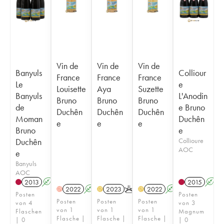
Vin de
Vin de
Vin de
Banyuls
Colliour
France
France
France
Le
e
Louisette
Aya
Suzette
Banyuls
L'Anodin
Bruno
Bruno
Bruno
de
e Bruno
Duchên
Duchên
Duchên
Moman
Duchên
e
e
e
Bruno
e
Duchên
Collioure
AOC
e
Banyuls
AOC
2013
A
K
2015
A
2022
A
2023
K
2022
A
H
H
H
Posten
Posten
Posten
Posten
Posten
von 4
von 3
von 1
von 1
von 1
Flaschen
Magnum
Flasche |
Flasche |
Flasche |
| 0
| 0