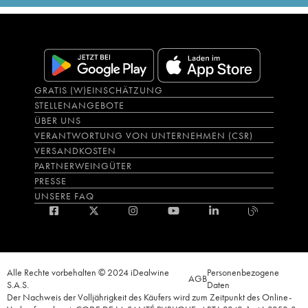
GRATIS (W)EINSCHÄTZUNG
STELLENANGEBOTE
ÜBER UNS
VERANTWORTUNG VON UNTERNEHMEN (CSR)
VERSANDKOSTEN
PARTNERWEINGÜTER
PRESSE
UNSERE FAQ
Alle Rechte vorbehalten © 2024 iDealwine
Personenbezogene
AGB
S.A.S.
Daten
Der Nachweis der Volljährigkeit des Käufers wird zum Zeitpunkt des Online-