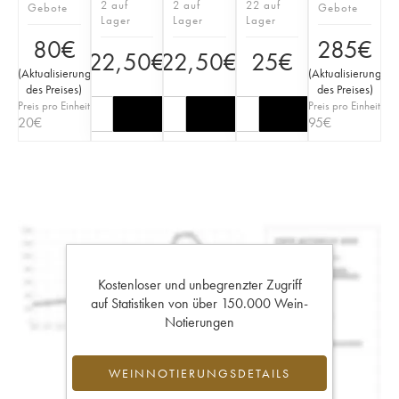
2 auf
2 auf
22 auf
Gebote
Gebote
Lager
Lager
Lager
80
€
285
€
22,50
€
22,50
€
25
€
(
Aktualisierung
(
Aktualisierung
des Preises
)
des Preises
)
Preis pro Einheit
Preis pro Einheit
20
€
95
€
Kostenloser und unbegrenzter Zugriff
auf Statistiken von über 150.000 Wein-
Notierungen
WEINNOTIERUNGSDETAILS