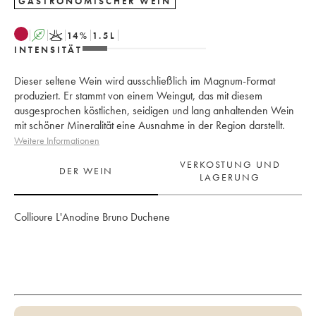
GASTRONOMISCHER WEIN
A
K
14
%
1.5
L
INTENSITÄT
Dieser seltene Wein wird ausschließlich im Magnum-Format
produziert. Er stammt von einem Weingut, das mit diesem
ausgesprochen köstlichen, seidigen und lang anhaltenden Wein
mit schöner Mineralität eine Ausnahme in der Region darstellt.
Weitere Informationen
VERKOSTUNG UND
DER WEIN
LAGERUNG
Collioure L'Anodine Bruno Duchene