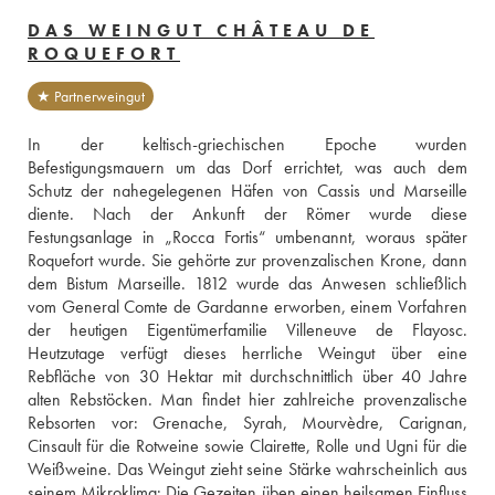
DAS WEINGUT CHÂTEAU DE
ROQUEFORT
★ Partnerweingut
In der keltisch-griechischen Epoche wurden 
Befestigungsmauern um das Dorf errichtet, was auch dem 
Schutz der nahegelegenen Häfen von Cassis und Marseille 
diente. Nach der Ankunft der Römer wurde diese 
Festungsanlage in „Rocca Fortis“ umbenannt, woraus später 
Roquefort wurde. Sie gehörte zur provenzalischen Krone, dann 
dem Bistum Marseille. 1812 wurde das Anwesen schließlich 
vom General Comte de Gardanne erworben, einem Vorfahren 
der heutigen Eigentümerfamilie Villeneuve de Flayosc. 
Heutzutage verfügt dieses herrliche Weingut über eine 
Rebfläche von 30 Hektar mit durchschnittlich über 40 Jahre 
alten Rebstöcken. Man findet hier zahlreiche provenzalische 
Rebsorten vor: Grenache, Syrah, Mourvèdre, Carignan, 
Cinsault für die Rotweine sowie Clairette, Rolle und Ugni für die 
Weißweine. Das Weingut zieht seine Stärke wahrscheinlich aus 
seinem Mikroklima: Die Gezeiten üben einen heilsamen Einfluss 