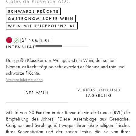
Côtes de Provence AOC
SCHWARZE FRÜCHTE
GASTRONOMISCHER WEIN
WEIN MIT REIFEPOTENZIAL
A
S
15
%
1.5
L
INTENSITÄT
Der große Klassiker des Weinguts ist ein Wein, der seinen
Namen zu Recht trägt, so sehr evoziert er Genuss und rote und
schwarze Früchte.
Weitere Informationen
VERKOSTUNG UND
DER WEIN
LAGERUNG
Mit 16 von 20 Punkten in der Revue du vin de France (RVF) die 
Empfehlung des Jahres: "Diese Assemblage aus Grenache, 
Carignan und Syrah gehört wegen ihrer lakritzhaltigen Frische, 
ihrer Konzentration und der zarten Textur, die sie von ihrer 