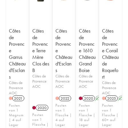
Côtes
Côtes
Côtes
Côtes
Côtes
de
de
de
de
de
Provenc
Provenc
Provenc
Provenc
Provenc
e
e Terre
e
e 1610
e Corail
Garrus
Mère
Château
Château
Château
Château
Clos des
d'Esclan
Grand
de
d'Esclan
B
s
Boise
Roquefo
s
Côtes de
Côtes de
Côtes de
rt
Provence
Provence
Provence
Côtes de
Côtes de
AOC
AOC
AOC
Provence
Provence
AOC
AOC
2021
2022
2020
A
2025
A
Posten
Posten
Posten
Posten
2020
von 1
von 1
von 1
von 1
Posten
Magnum
Flasche |
Flasche |
Flasche |
von 1
| 4 auf
4 auf
18 auf
60+ auf
Flasche |
Lager
Lager
Lager
Lager