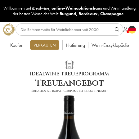
Willkommen auf iDealwine,
online-Weinauktionshaus
und
Weinhandlung
der besten Weine der Welt:
Burgund
,
Bordeaux
,
Champagne
...
Kaufen
Notierung
Wein-Enzyklopädie
VERKAUFEN
IDEALWINE-TREUEPROGRAMM
Treueangebot
Erhalten Sie Rabatt-Coupons bei jedem Einkauf!