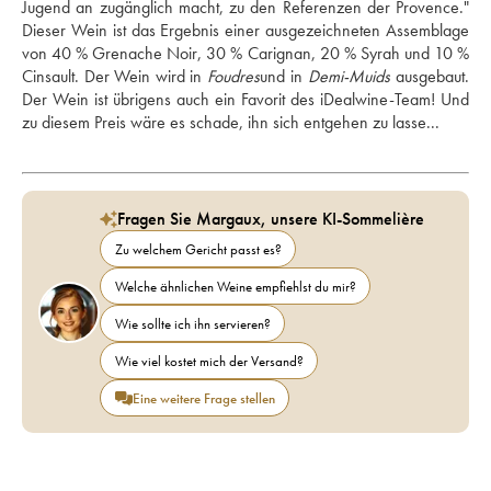
Jugend an zugänglich macht, zu den Referenzen der Provence." 
Dieser Wein ist das Ergebnis einer ausgezeichneten Assemblage 
von 40 % Grenache Noir, 30 % Carignan, 20 % Syrah und 10 % 
Cinsault. Der Wein wird in 
Foudres
und in 
Demi-Muids
 ausgebaut. 
Der Wein ist übrigens auch ein Favorit des iDealwine-Team! Und 
zu diesem Preis wäre es schade, ihn sich entgehen zu lasse...
Fragen Sie Margaux, unsere KI-Sommelière
Zu welchem Gericht passt es?
Welche ähnlichen Weine empfiehlst du mir?
Wie sollte ich ihn servieren?
Wie viel kostet mich der Versand?
Eine weitere Frage stellen