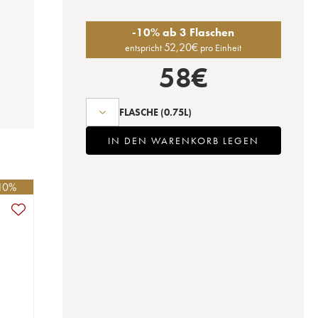
-10% ab 3 Flaschen
52,20
€
entspricht
pro Einheit
58
€
FLASCHE
(0.75L)
IN DEN WARENKORB LEGEN
-10%