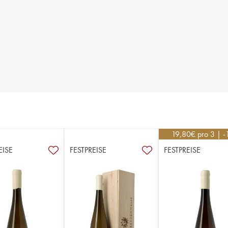
19,80
€
pro 3 | 
EISE
FESTPREISE
FESTPREISE