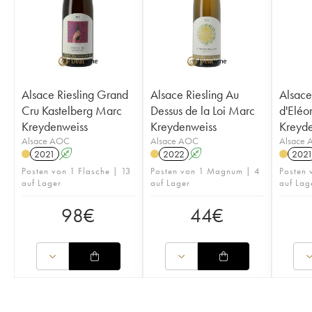
Alsace Riesling Grand
Alsace Riesling Au
Alsace
Cru Kastelberg Marc
Dessus de la Loi Marc
d'Eléo
Kreydenweiss
Kreydenweiss
Kreyd
Alsace AOC
Alsace AOC
Alsace
2021
A
2022
A
202
Posten von 1 Flasche | 13
Posten von 1 Magnum | 4
Posten 
auf Lager
auf Lager
auf Lag
98
€
44
€