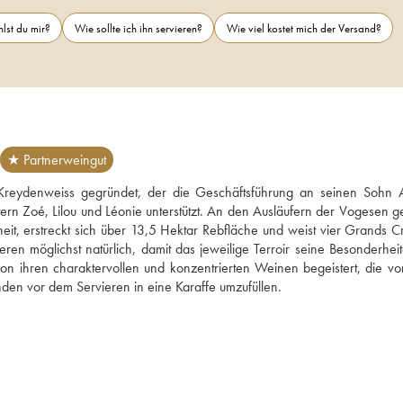
lst du mir?
Wie sollte ich ihn servieren?
Wie viel kostet mich der Versand?
★ Partnerweingut
reydenweiss gegründet, der die Geschäftsführung an seinen Sohn A
ern Zoé, Lilou und Léonie unterstützt. An den Ausläufern der Vogesen ge
eit, erstreckt sich über 13,5 Hektar Rebfläche und weist vier Grands Cru
ren möglichst natürlich, damit das jeweilige Terroir seine Besonderheit
von ihren charaktervollen und konzentrierten Weinen begeistert, die von
den vor dem Servieren in eine Karaffe umzufüllen.