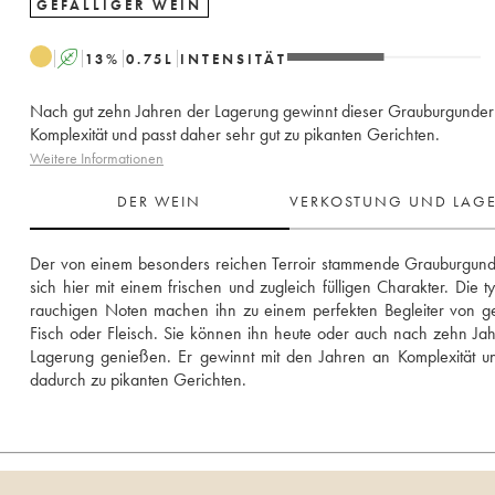
GEFÄLLIGER WEIN
A
13
%
0.75
L
INTENSITÄT
Nach gut zehn Jahren der Lagerung gewinnt dieser Grauburgunder
Komplexität und passt daher sehr gut zu pikanten Gerichten.
Weitere Informationen
DER WEIN
VERKOSTUNG UND LAG
Der von einem besonders reichen Terroir stammende Grauburgunde
sich hier mit einem frischen und zugleich fülligen Charakter. Die ty
rauchigen Noten machen ihn zu einem perfekten Begleiter von geg
Fisch oder Fleisch. Sie können ihn heute oder auch nach zehn Jah
Lagerung genießen. Er gewinnt mit den Jahren an Komplexität un
dadurch zu pikanten Gerichten.