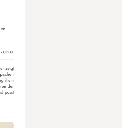
 an
ERUNG
r zeigt 
pischen 
rilltem 
ren der 
d passt 