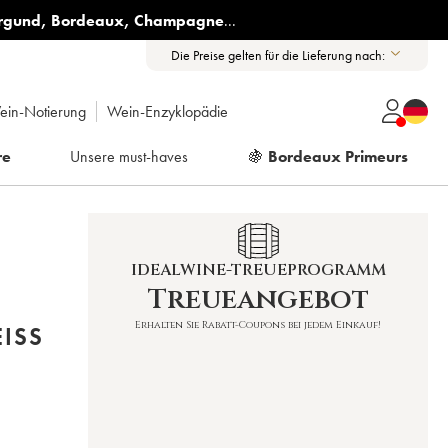
rgund
,
Bordeaux
,
Champagne
...
Die Preise gelten für die Lieferung nach:
ein-Notierung
Wein-Enzyklopädie
re
Unsere must-haves
🍇
Bordeaux Primeurs
IDEALWINE-TREUEPROGRAMM
Treueangebot
Erhalten Sie Rabatt-Coupons bei jedem Einkauf!
ISS