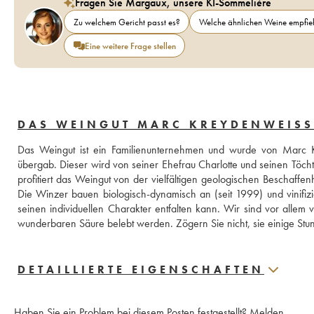
Fragen Sie Margaux, unsere KI-Sommelière
Zu welchem Gericht passt es?
Welche ähnlichen Weine empfieh
Eine weitere Frage stellen
DAS WEINGUT MARC KREYDENWEISS
Das Weingut ist ein Familienunternehmen und wurde von Marc K
übergab. Dieser wird von seiner Ehefrau Charlotte und seinen Töcht
profitiert das Weingut von der vielfältigen geologischen Beschaffenh
Die Winzer bauen biologisch-dynamisch an (seit 1999) und vinifizie
seinen individuellen Charakter entfalten kann. Wir sind vor allem 
wunderbaren Säure belebt werden. Zögern Sie nicht, sie einige Stun
DETAILLIERTE EIGENSCHAFTEN
Haben Sie ein Problem bei diesem Posten festgestellt?
Melden