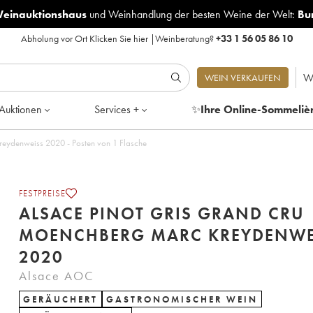
Weinauktionshaus
und
Weinhandlung der besten Weine der Welt:
Bu
Abholung vor Ort
Klicken Sie hier
|
Weinberatung?
+33 1 56 05 86 10
W
WEIN VERKAUFEN
Auktionen
Services +
✨
Ihre Online-Sommeliè
Alsace Pinot Gris Grand cru Moenchberg Marc Kreydenweiss 2020 - Posten von 1 Flasche
FESTPREISE
ALSACE PINOT GRIS GRAND CRU
MOENCHBERG MARC KREYDENWE
2020
Alsace AOC
GERÄUCHERT
GASTRONOMISCHER WEIN