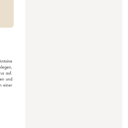
ntoine 
legen, 
s auf. 
en und 
 einer 