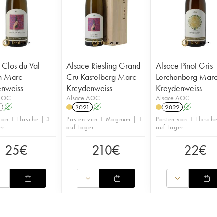
 Clos du Val
Alsace Riesling Grand
Alsace Pinot Gris
n Marc
Cru Kastelberg Marc
Lerchenberg Marc
enweiss
Kreydenweiss
Kreydenweiss
 AOC
Alsace AOC
Alsace AOC
1
A
2021
A
2022
A
von 1 Flasche | 3
Posten von 1 Magnum | 1
Posten von 1 Flasche
er
auf Lager
auf Lager
25
€
210
€
22
€