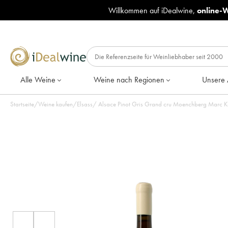
Willkommen auf iDealwine,
online-
Alle Weine
Weine nach Regionen
Unsere 
Startseite
/
Weine kaufen
/
Elsass
/