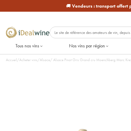
🚚
Vendeurs :
transport offert
Tous nos vins
Nos vins par région
Accueil
/
Acheter vins
/
Alsace
/