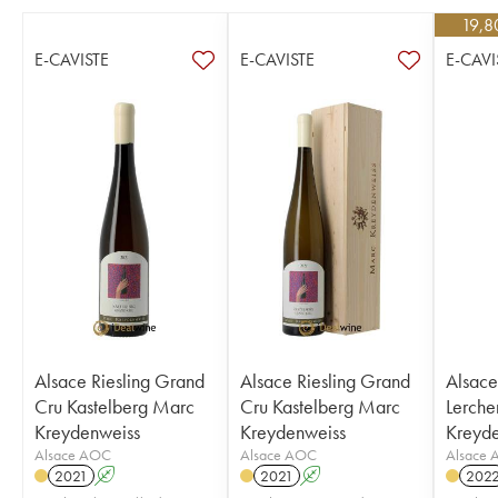
19,8
E-CAVISTE
E-CAVISTE
E-CAVI
Alsace Riesling Grand
Alsace Riesling Grand
Alsace
Cru Kastelberg Marc
Cru Kastelberg Marc
Lerchenb
Kreydenweiss
Kreydenweiss
Kreyd
Alsace AOC
Alsace AOC
Alsace
2021
A
2021
A
202