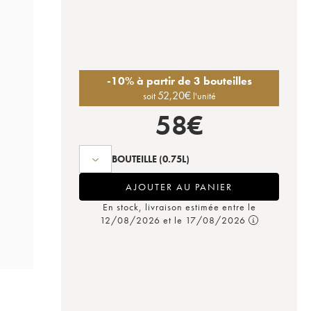
-10% à partir de 3 bouteilles
52,20
€
soit
l'unité
58
€
BOUTEILLE
(0.75L)
AJOUTER AU PANIER
En stock, livraison estimée entre le
12/08/2026 et le 17/08/2026