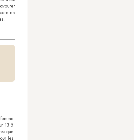
avourer 
core en 
es.
 femme 
ur 13.5 
si que 
ur les 