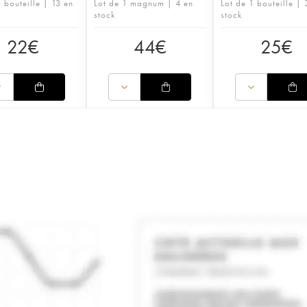
 bouteille | 13 en
Lot de 1 magnum | 4 en
Lot de 1 bouteille | 
stock
stock
22
€
44
€
25
€