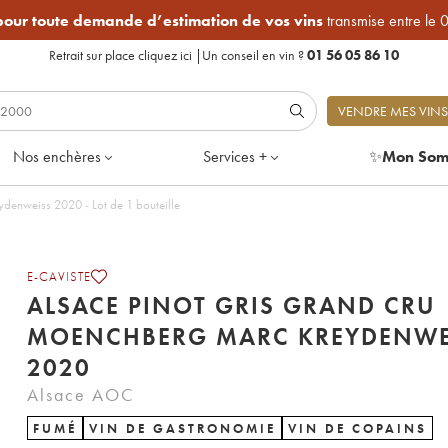
 pour toute demande d’estimation de vos vins
transmise entre le 
Retrait sur place
cliquez ici
|
Un conseil en vin ?
01 56 05 86 10
VENDRE MES VINS
Nos enchères
Services +
✨
Mon Som
Alsace Pinot Gris Grand cru Moenchberg Marc Kreydenweiss 2020 - Lot de 1 bouteille
E-CAVISTE
ALSACE PINOT GRIS GRAND CRU
MOENCHBERG MARC KREYDENWE
2020
Alsace AOC
FUMÉ
VIN DE GASTRONOMIE
VIN DE COPAINS