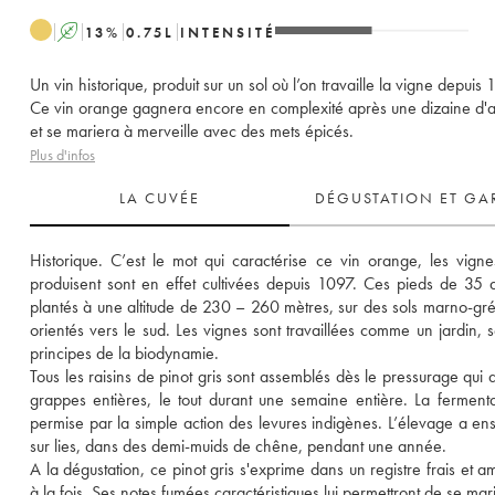
A
13
%
0.75
L
INTENSITÉ
Un vin historique, produit sur un sol où l’on travaille la vigne depuis 
Ce vin orange gagnera encore en complexité après une dizaine d'
et se mariera à merveille avec des mets épicés.
Plus d'infos
LA CUVÉE
DÉGUSTATION ET GA
Historique. C’est le mot qui caractérise ce vin orange, les vignes
produisent sont en effet cultivées depuis 1097. Ces pieds de 35 a
plantés à une altitude de 230 – 260 mètres, sur des sols marno-grés
orientés vers le sud. Les vignes sont travaillées comme un jardin, se
principes de la biodynamie. 
Tous les raisins de pinot gris sont assemblés dès le pressurage qui a 
grappes entières, le tout durant une semaine entière. La fermentat
permise par la simple action des levures indigènes. L’élevage a ensui
sur lies, dans des demi-muids de chêne, pendant une année. 
A la dégustation, ce pinot gris s'exprime dans un registre frais et am
à la fois. Ses notes fumées caractéristiques lui permettront de se mar