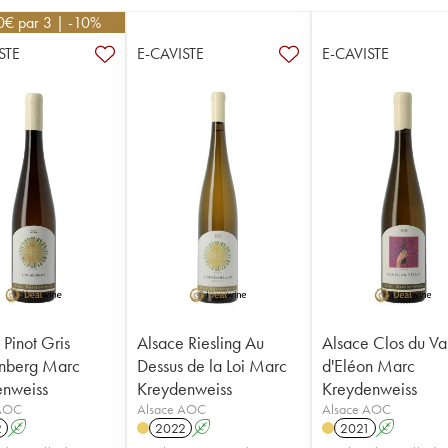
0
€
par 3 | -10%
STE
E-CAVISTE
E-CAVISTE
 Pinot Gris
Alsace Riesling Au
Alsace Clos du Va
erg Marc
Dessus de la Loi Marc
d'Eléon Marc
enweiss
Kreydenweiss
Kreydenweiss
 AOC
Alsace AOC
Alsace AOC
2
A
2022
A
2021
A