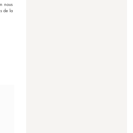
n nous 
 de la 