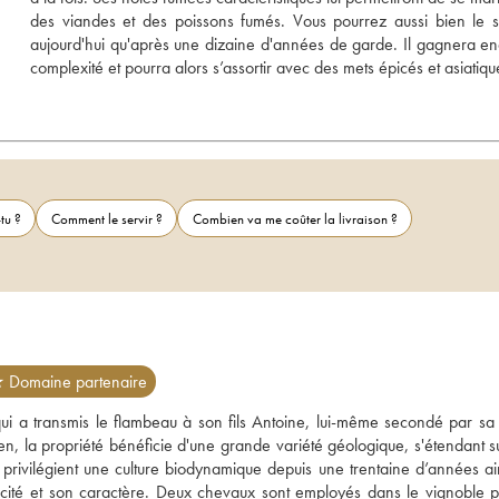
des viandes et des poissons fumés. Vous pourrez aussi bien le s
aujourd'hui qu'après une dizaine d'années de garde. Il gagnera en
complexité et pourra alors s’assortir avec des mets épicés et asiatiqu
tu ?
Comment le servir ?
Combien va me coûter la livraison ?
 Domaine partenaire
ui a transmis le flambeau à son fils Antoine, lui-même secondé par sa
ien, la propriété bénéficie d'une grande variété géologique, s'étendant s
privilégient une culture biodynamique depuis une trentaine d’années ain
typicité et son caractère. Deux chevaux sont employés dans le vignoble po