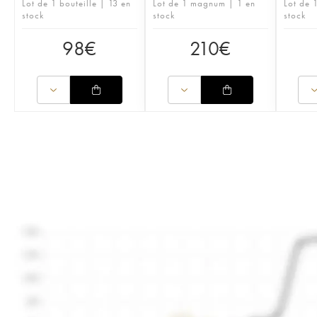
Lot de 1 bouteille | 13 en
Lot de 1 magnum | 1 en
Lot de 1
stock
stock
stock
98
€
210
€