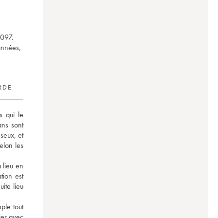
1097.
années,
RDE
 qui le 
ns sont 
eux, et 
lon les 
lieu en 
ion est 
te lieu 
ple tout 
ier avec 