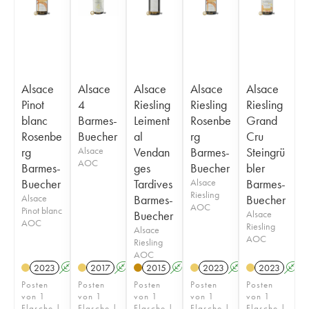
Alsace
Alsace
Alsace
Alsace
Alsace
Pinot
4
Riesling
Riesling
Riesling
blanc
Barmes-
Leiment
Rosenbe
Grand
Rosenbe
Buecher
al
rg
Cru
rg
Alsace
Vendan
Barmes-
Steingrü
AOC
Barmes-
ges
Buecher
bler
Buecher
Tardives
Alsace
Barmes-
Riesling
Alsace
Barmes-
Buecher
AOC
Pinot blanc
Buecher
Alsace
AOC
Riesling
Alsace
AOC
Riesling
AOC
2023
A
2017
A
2015
A
2023
A
2023
A
Posten
Posten
Posten
Posten
Posten
von 1
von 1
von 1
von 1
von 1
Flasche |
Flasche |
Flasche |
Flasche |
Flasche |