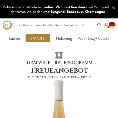
Willkommen auf iDealwine,
online-Weinauktionshaus
und
Weinhandlung
der besten Weine der Welt:
Burgund
,
Bordeaux
,
Champagne
...
Kaufen
Notierung
Wein-Enzyklopädie
VERKAUFEN
IDEALWINE-TREUEPROGRAMM
Treueangebot
Erhalten Sie Rabatt-Coupons bei jedem Einkauf!