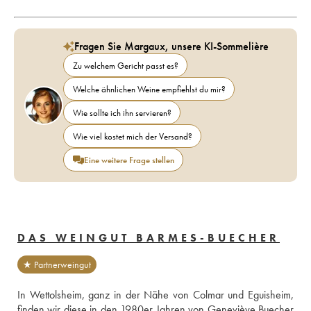
Fragen Sie Margaux, unsere KI-Sommelière
Zu welchem Gericht passt es?
Welche ähnlichen Weine empfiehlst du mir?
Wie sollte ich ihn servieren?
Wie viel kostet mich der Versand?
Eine weitere Frage stellen
DAS WEINGUT BARMES-BUECHER
★ Partnerweingut
In Wettolsheim, ganz in der Nähe von Colmar und Eguisheim, 
finden wir diese in den 1980er Jahren von Geneviève Buecher 