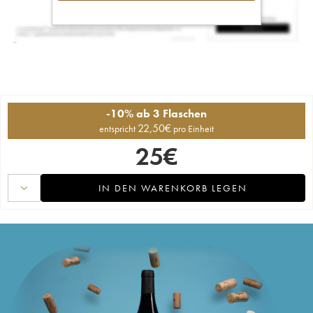
-10% ab 3 Flaschen
22,50
€
entspricht
pro Einheit
25
€
IN DEN WARENKORB LEGEN