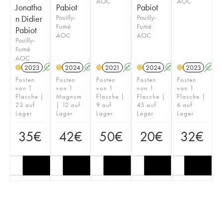
AOC
AOC
Jonatha
Pabiot
Pabiot
n Didier
Pouilly-
Pouilly-
Fumé
Fumé
Pabiot
AOC
AOC
Pouilly-
Fumé
AOC
2023
A
2024
A
2021
A
2024
A
2023
A
Posten
Posten
Posten
Posten
Posten
von 1
von 1
von 1
von 1
von 1
Flasche |
Magnum
Flasche |
Flasche |
Flasche |
23 auf
| 12 auf
9 auf
45 auf
6 auf
Lager
Lager
Lager
Lager
Lager
35
€
42
€
50
€
20
€
32
€