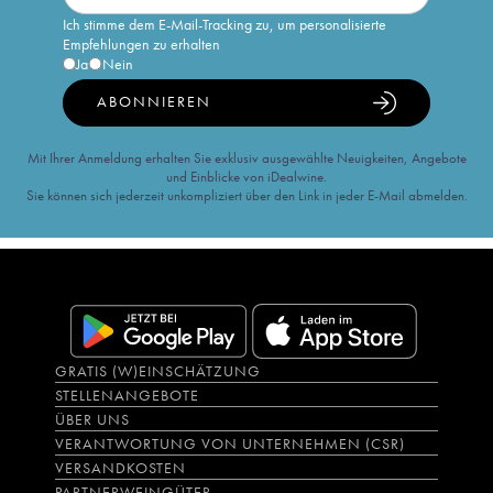
Ich stimme dem E-Mail-Tracking zu, um personalisierte
Empfehlungen zu erhalten
Ja
Nein
ABONNIEREN
Mit Ihrer Anmeldung erhalten Sie exklusiv ausgewählte Neuigkeiten, Angebote
und Einblicke von iDealwine.
Sie können sich jederzeit unkompliziert über den Link in jeder E-Mail abmelden.
GRATIS (W)EINSCHÄTZUNG
STELLENANGEBOTE
ÜBER UNS
VERANTWORTUNG VON UNTERNEHMEN (CSR)
VERSANDKOSTEN
PARTNERWEINGÜTER