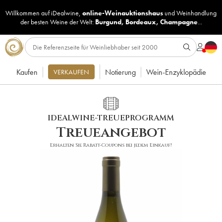
Willkommen auf iDealwine,
online-Weinauktionshaus
und
Weinhandlung
der besten Weine der Welt:
Burgund
,
Bordeaux
,
Champagne
...
Kaufen
Notierung
Wein-Enzyklopädie
VERKAUFEN
IDEALWINE-TREUEPROGRAMM
Treueangebot
Erhalten Sie Rabatt-Coupons bei jedem Einkauf!