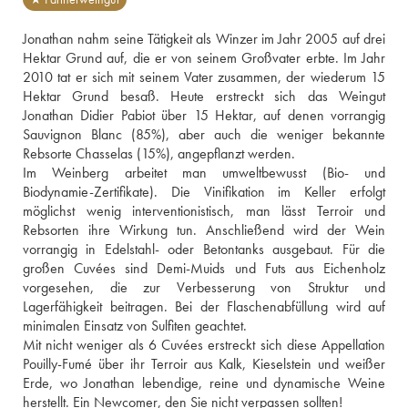
Jonathan nahm seine Tätigkeit als Winzer im Jahr 2005 auf drei 
Hektar Grund auf, die er von seinem Großvater erbte. Im Jahr 
2010 tat er sich mit seinem Vater zusammen, der wiederum 15 
Hektar Grund besaß. Heute erstreckt sich das Weingut 
Jonathan Didier Pabiot über 15 Hektar, auf denen vorrangig 
Sauvignon Blanc (85%), aber auch die weniger bekannte 
Rebsorte Chasselas (15%), angepflanzt werden.
Im Weinberg arbeitet man umweltbewusst (Bio- und 
Biodynamie-Zertifikate). Die Vinifikation im Keller erfolgt 
möglichst wenig interventionistisch, man lässt Terroir und 
Rebsorten ihre Wirkung tun. Anschließend wird der Wein 
vorrangig in Edelstahl- oder Betontanks ausgebaut. Für die 
großen Cuvées sind Demi-Muids und Futs aus Eichenholz 
vorgesehen, die zur Verbesserung von Struktur und 
Lagerfähigkeit beitragen. Bei der Flaschenabfüllung wird auf 
minimalen Einsatz von Sulfiten geachtet.
Mit nicht weniger als 6 Cuvées erstreckt sich diese Appellation 
Pouilly-Fumé über ihr Terroir aus Kalk, Kieselstein und weißer 
Erde, wo Jonathan lebendige, reine und dynamische Weine 
herstellt. Ein Newcomer, den Sie nicht verpassen sollten!