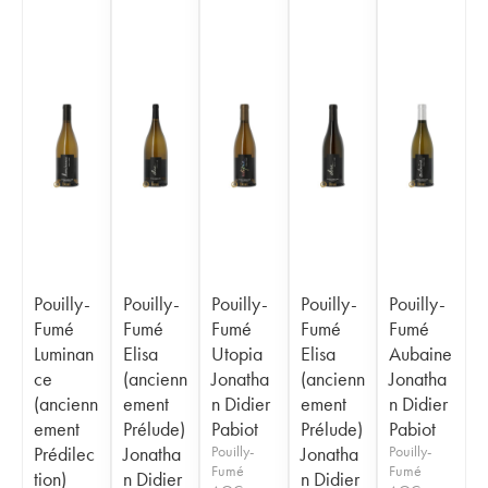
Pouilly-
Pouilly-
Pouilly-
Pouilly-
Pouilly-
Fumé
Fumé
Fumé
Fumé
Fumé
Luminan
Elisa
Utopia
Elisa
Aubaine
ce
(ancienn
Jonatha
(ancienn
Jonatha
(ancienn
ement
n Didier
ement
n Didier
ement
Prélude)
Pabiot
Prélude)
Pabiot
Prédilec
Jonatha
Pouilly-
Jonatha
Pouilly-
Fumé
Fumé
tion)
n Didier
n Didier