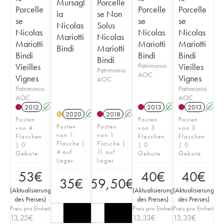
Mursagl
Porcelle
Porcelle
Porcelle
Porcelle
ia
se Non
se
se
se
Nicolas
Solus
Nicolas
Nicolas
Nicolas
Mariotti
Nicolas
Mariotti
Mariotti
Mariotti
Bindi
Mariotti
Bindi
Bindi
Bindi
Bindi
Vieilles
Patrimonio
Vieilles
Patrimonio
AOC
Vignes
Vignes
AOC
Patrimonio
Patrimonio
AOC
AOC
2012
A
2013
A
2013
A
2020
A
2018
A
Posten
Posten
Posten
Posten
Posten
von 4
von 3
von 3
von 1
von 1
Flaschen
Flaschen
Flaschen
Flasche |
Flasche |
| 0
| 0
| 0
4 auf
11 auf
Gebote
Gebote
Gebote
Lager
Lager
53
€
40
€
40
€
35
€
59,50
€
(
Aktualisierung
(
Aktualisierung
(
Aktualisierung
des Preises
)
des Preises
)
des Preises
)
Preis pro Einheit
Preis pro Einheit
Preis pro Einheit
13,25
€
13,33
€
13,33
€