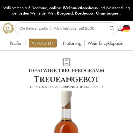
Willkommen auf iDealwine,
online-Weinauktionshaus
und
Weinhandlung
der besten Weine der Welt:
Burgund
,
Bordeaux
,
Champagne
...
Kaufen
Notierung
Wein-Enzyklopädie
VERKAUFEN
IDEALWINE-TREUEPROGRAMM
Treueangebot
Erhalten Sie Rabatt-Coupons bei jedem Einkauf!