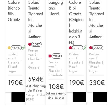
Colore
Solaia
Sangalg
Colore
Solaia
Bianco
Tenuta
ano
Bibi
Tenuta
Bibi
Tignanel
Nenni
Graetz
Tignanel
Graetz
lo -
(Origina
lo -
Marche
l-
Marche
si
holzkist
si
Antinori
e ab 3
Antinori
Fl.)
2017
2020
A
K
2020
A
K
T
2020
Posten
Posten
Posten
Posten
von 3
2014
von 1
von 1
von 1
Flaschen
Posten
Flasche |
Flasche |
Flasche |
| 0
von 1
51 auf
9 auf
19 auf
Gebote
Flasche |
Lager
Lager
Lager
0 Gebote
594
€
190
€
190
€
330
€
108
€
(
Aktualisierung
des Preises
)
(
Aktualisierung
Preis pro Einheit
des Preises
)
198
€