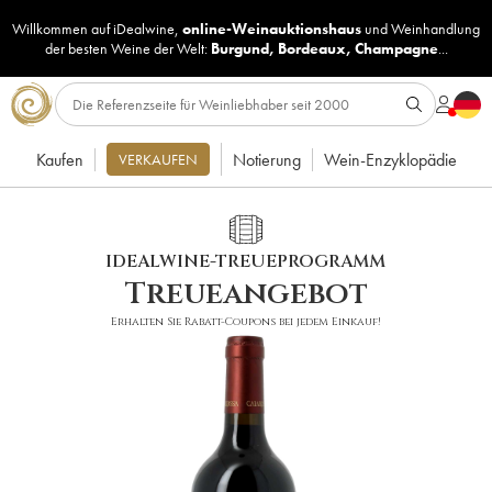
Willkommen auf iDealwine,
online-Weinauktionshaus
und
Weinhandlung
der besten Weine der Welt:
Burgund
,
Bordeaux
,
Champagne
...
Kaufen
Notierung
Wein-Enzyklopädie
VERKAUFEN
IDEALWINE-TREUEPROGRAMM
Treueangebot
Erhalten Sie Rabatt-Coupons bei jedem Einkauf!