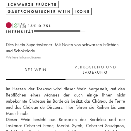
SCHWARZE FRÜCHTE
GASTRONOMISCHER WEIN
IKONE
A
T
15
%
0.75
L
INTENSITÄT
Dies ist ein Supertoskaner! Mit Noten von schwarzen Früchten
und Schokolade.
Weitere Informationen
VERKOSTUNG UND
DER WEIN
LAGERUNG
Im Herzen der Toskana wird dieser Wein hergestellt, auf den 
Rebflächen eines Mannes der auch einige Ihnen nicht 
unbekannte Châteaus im Bordelais besitzt: das Château de Tertre 
und das Château de Giscours. Hier führen die Reihen bis zum 
Meer hinab. 
Dieser Wein besteht aus Rebsorten des Bordelais und der 
Toskana: Cabernet Franc, Merlot, Syrah, Cabernet Sauvignon, 