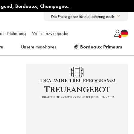
rgund
,
Bordeaux
,
Champagne
...
Die Preise gelten für die Lieferung nach:
ein-Notierung
Wein-Enzyklopädie
re
Unsere must-haves
🍇
Bordeaux Primeurs
IDEALWINE-TREUEPROGRAMM
Treueangebot
Erhalten Sie Rabatt-Coupons bei jedem Einkauf!