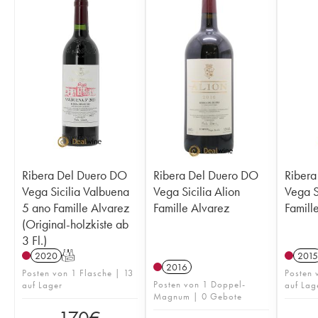
Ribera Del Duero DO
Ribera Del Duero DO
Ribera
Vega Sicilia Valbuena
Vega Sicilia Alion
Vega S
5 ano Famille Alvarez
Famille Alvarez
Famill
(Original-holzkiste ab
3 Fl.)
2020
T
2015
2016
Posten von 1 Flasche | 13
Posten 
Posten von 1 Doppel-
auf Lager
auf Lag
Magnum | 0 Gebote