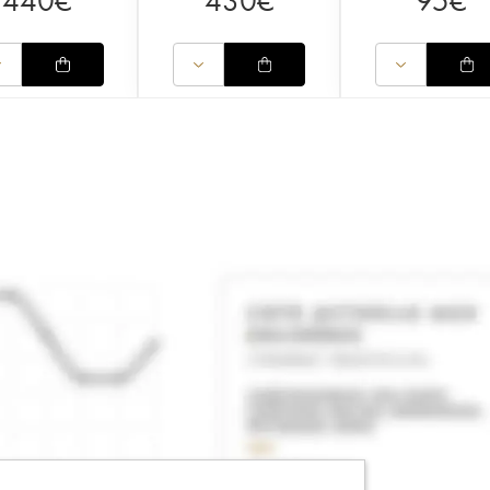
440
€
430
€
95
€