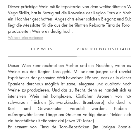
Dieser prächtige Wein mit Reifepotenzial von dem weltberühmten W
Vega Sicilia, hat in Bezug auf die Rotweine der Region Toro ein Vor
ein Nachher geschaffen. Angesichts einer solchen Eleganz und Subti
liegt die Messlatte für die aus der berühmten Rebsorte Tinta de Toro
produzierten Weine eindeutig hoch.
Weitere Informationen
DER WEIN
VERKOSTUNG UND LAG
Dieser Wein kennzeichnet ein Vorher und ein Nachher, wenn es 
Weine aus der Region Toro geht. Mit seinem jungen und revolut
Esprit hat er der gesamten Welt beweisen können, dass es in dieser
Spaniens durchaus möglich ist zarte, elegante und qualitativ hoch
Weine zu produzieren. Und das zu Recht, denn es handelt sich u
intensiven Wein mit komplexen, köstlichen Aromen von rot
schwarzen Früchten (Schwarzkirsche, Brombeere), die durch el
Röst- und Gewürznoten veredelt werden. Neben s
außergewöhnlichen Länge am Gaumen verfügt dieser Nektar zude
ein beachtliches Reifepotenzial (etwa 20 Jahre). 
Er stammt von Tinta de Toro-Rebstöcken (im übrigen Spanie