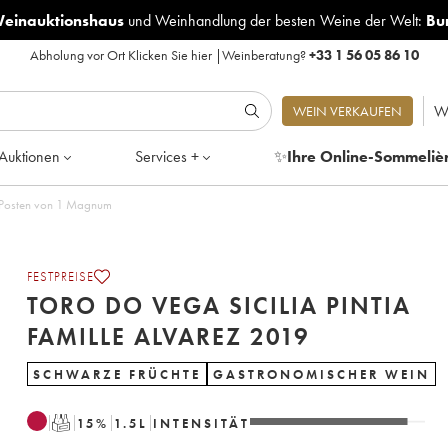
Weinauktionshaus
und
Weinhandlung der besten Weine der Welt:
Bu
Abholung vor Ort
Klicken Sie hier
|
Weinberatung?
+33 1 56 05 86 10
W
WEIN VERKAUFEN
Auktionen
Services +
✨
Ihre Online-Sommeliè
lia Pintia Famille Alvarez 2019 - Posten von 1 Magnum
FESTPREISE
TORO DO VEGA SICILIA PINTIA
FAMILLE ALVAREZ 2019
SCHWARZE FRÜCHTE
GASTRONOMISCHER WEIN
T
15
%
1.5
L
INTENSITÄT