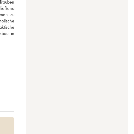
Trauben 
ließend 
men zu 
olische 
ktische 
bau in 