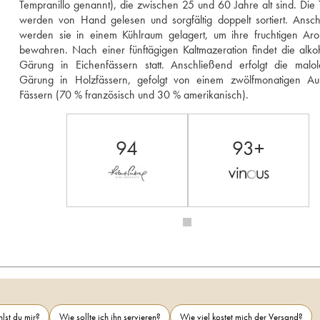
Tempranillo genannt), die zwischen 25 und 60 Jahre alt sind. Die 
werden von Hand gelesen und sorgfältig doppelt sortiert. Ansch
werden sie in einem Kühlraum gelagert, um ihre fruchtigen Aro
bewahren. Nach einer fünftägigen Kaltmazeration findet die alkoh
Gärung in Eichenfässern statt. Anschließend erfolgt die malola
Gärung in Holzfässern, gefolgt von einem zwölfmonatigen Aus
Fässern (70 % französisch und 30 % amerikanisch).
94
93+
lst du mir?
Wie sollte ich ihn servieren?
Wie viel kostet mich der Versand?