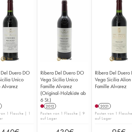
 Del Duero DO
Ribera Del Duero DO
Ribera Del Duero
icilia Unico
Vega Sicilia Unico
Vega Sicilia Alion
e Alvarez
Famille Alvarez
Famille Alvarez
(Original-Holzkiste ab
6 St.)
2012
2021
von 1 Flasche | 1
Posten von 1 Flasche | 9
Posten von 1 Flasch
er
auf Lager
auf Lager