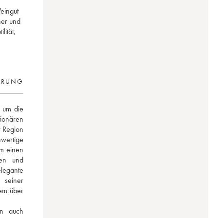
eingut
her und
lität,
ERUNG
um die 
ionären 
 Region 
wertige 
m einen 
en und 
egante 
einer 
m über 
n auch 