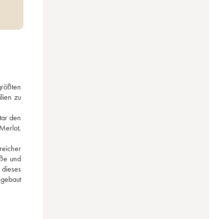
rößten 
ien zu 
 
ar den 
erlot, 
eicher 
ße und 
dieses 
gebaut 