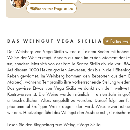
Eine weitere Frage stellen
DAS WEINGUT VEGA SICILIA
★ Partnerwei
Der Weinberg von Vega Sicilia wurde auf einem Boden mit hohem Ka
Weine der Welt erzeugt. Anders als man im ersten Moment denken
tun, sondern leitet sich von der Familie Santos Sicilia ab, die vor 
Auf diesem 1000 Hektar großen Anwesen, das bis in die Höhenlage
Reben gewidmet. Im Weinberg kommen den Rebsorten aus dem Bor
Malbec), während Tempranillo ihre vorherrschende Stellung wiedererla
Das gewisse Etwas von Vega Sicilia verdankt sich dem weltweit
Kontroversen ist. Die Weine werden nämlich im ersten Jahr in gro
unterschiedlichen Alters umgefüllt zu werden. Darauf folgt ein
phänomenal kräftigen Weins abgemildert wird. Wissenswert ist au
wurden. Heutzutage führt das Weingut den Ausbau auf „klassischer
Lesen Sie den Blogbeitrag zum Weingut Vega Sicilia 