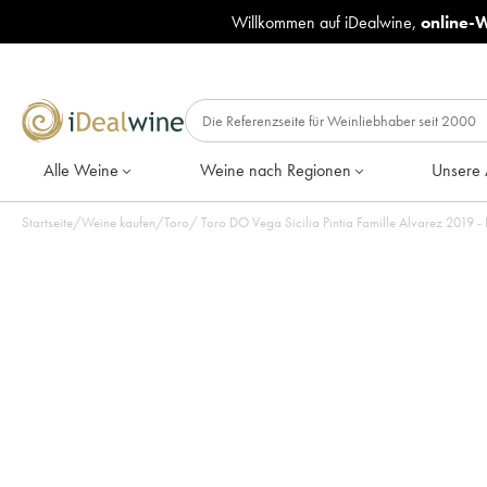
Willkommen auf iDealwine,
online-
Alle Weine
Weine nach Regionen
Unsere 
Startseite
/
Weine kaufen
/
Toro
/
Toro DO Vega Sici