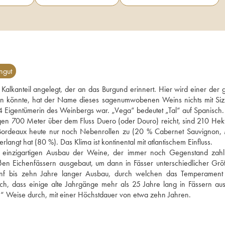
ngut
lkanteil angelegt, der an das Burgund erinnert. Hier wird einer der g
 könnte, hat der Name dieses sagenumwobenen Weins nichts mit Sizil
1864 Eigentümerin des Weinbergs war. „Vega“ bedeutet „Tal“ auf Spanisch.
n 700 Meter über dem Fluss Duero (oder Douro) reicht, sind 210 Hekt
deaux heute nur noch Nebenrollen zu (20 % Cabernet Sauvignon, M
ngt hat (80 %). Das Klima ist kontinental mit atlantischem Einfluss. 
 einzigartigen Ausbau der Weine, der immer noch Gegenstand zahlr
ßen Eichenfässern ausgebaut, um dann in Fässer unterschiedlicher Grö
 fünf bis zehn Jahre langer Ausbau, durch welchen das Temperament 
ch, dass einige alte Jahrgänge mehr als 25 Jahre lang in Fässern aus
e“ Weise durch, mit einer Höchstdauer von etwa zehn Jahren. 