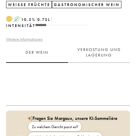
WEISSE FRÜCHTE
GASTRONOMISCHER WEIN
A
10.5
%
0.75
L
INTENSITÄT
Weitere Informationen
VERKOSTUNG UND
DER WEIN
LAGERUNG
Fragen Sie Margaux, unsere KI-Sommelière
Zu welchem Gericht passt es?