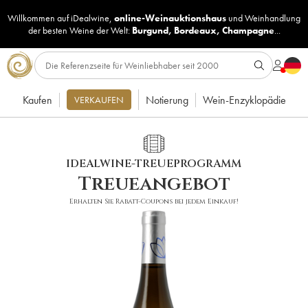
Willkommen auf iDealwine,
online-Weinauktionshaus
und
Weinhandlung
der besten Weine der Welt:
Burgund
,
Bordeaux
,
Champagne
...
Kaufen
Notierung
Wein-Enzyklopädie
VERKAUFEN
IDEALWINE-TREUEPROGRAMM
Treueangebot
Erhalten Sie Rabatt-Coupons bei jedem Einkauf!