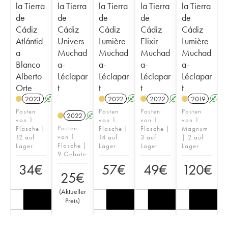
la Tierra
la Tierra
la Tierra
la Tierra
la Tierra
de
de
de
de
de
Cádiz
Cádiz
Cádiz
Cádiz
Cádiz
Atlántid
Univers
Lumière
Elixir
Lumière
a
Muchad
Muchad
Muchad
Muchad
Blanco
a-
a-
a-
a-
Alberto
Léclapar
Léclapar
Léclapar
Léclapar
Orte
t
t
t
t
2023
A
2022
A
2022
A
2019
A
Posten
Posten
Posten
Posten
2022
A
von 1
von 1
von 1
von 1
Posten
Flasche |
Flasche |
Flasche |
Magnum
von 1
12 auf
14 auf
3 auf
| 2 auf
Flasche |
Lager
Lager
Lager
Lager
9 Gebote
34
€
57
€
49
€
120
€
25
€
(
Aktueller
Preis
)