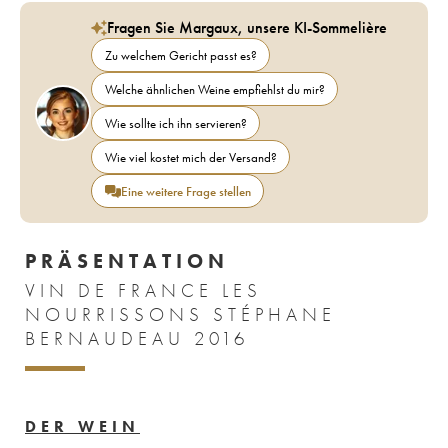
Fragen Sie Margaux, unsere KI-Sommelière
Zu welchem Gericht passt es?
Welche ähnlichen Weine empfiehlst du mir?
Wie sollte ich ihn servieren?
Wie viel kostet mich der Versand?
Eine weitere Frage stellen
PRÄSENTATION
VIN DE FRANCE LES
NOURRISSONS STÉPHANE
BERNAUDEAU 2016
DER WEIN