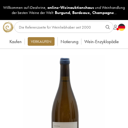
Willkommen auf iDealwine,
online-Weinauktionshaus
und
Weinhandlung
der besten Weine der Welt:
Burgund
,
Bordeaux
,
Champagne
...
Kaufen
Notierung
Wein-Enzyklopädie
VERKAUFEN