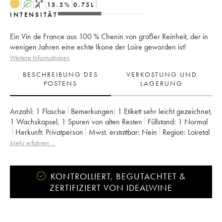
A
S
13.5
%
0.75
L
INTENSITÄT
Ein Vin de France aus 100 % Chenin von großer Reinheit, der in
wenigen Jahren eine echte Ikone der Loire geworden ist!
Weitere Informationen
BESCHREIBUNG DES
VERKOSTUNG UND
POSTENS
LAGERUNG
Anzahl:
1 Flasche
Bemerkungen:
1 Etikett sehr leicht gezeichnet
,
1 Wachskapsel
,
1 Spuren von alten Resten
Füllstand:
1
Normal
Herkunft:
privatperson
Mwst. erstattbar:
nein
Region:
Loiretal
Appellation:
Vin de France
Eigentümer:
Stéphane Bernaudeau
Mehr erfahren …
KONTROLLIERT, BEGUTACHTET &
ZERTIFIZIERT VON IDEALWINE