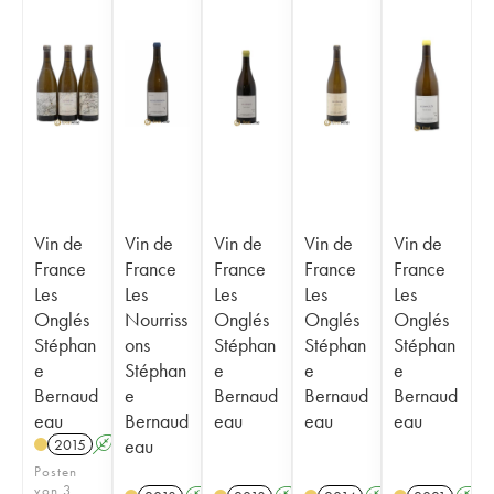
Vin de
Vin de
Vin de
Vin de
Vin de
France
France
France
France
France
Les
Les
Les
Les
Les
Onglés
Nourriss
Onglés
Onglés
Onglés
Stéphan
ons
Stéphan
Stéphan
Stéphan
e
Stéphan
e
e
e
Bernaud
e
Bernaud
Bernaud
Bernaud
eau
Bernaud
eau
eau
eau
eau
2015
A
S
Posten
von 3