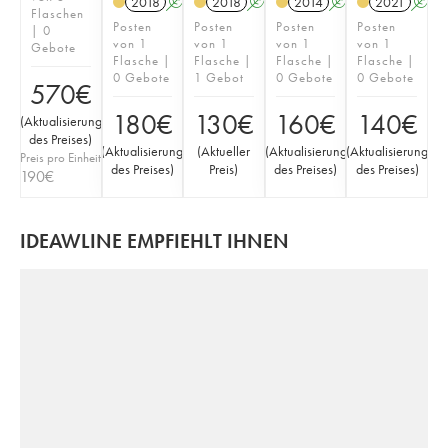
2018
A
S
2018
A
S
2014
A
S
2021
A
Flaschen
Posten
Posten
Posten
Posten
| 0
von 1
von 1
von 1
von 1
Gebote
Flasche |
Flasche |
Flasche |
Flasche |
0 Gebote
1 Gebot
0 Gebote
0 Gebote
570
€
180
€
130
€
160
€
140
€
(
Aktualisierung
des Preises
)
(
Aktualisierung
(
Aktueller
(
Aktualisierung
(
Aktualisierung
Preis pro Einheit
des Preises
)
Preis
)
des Preises
)
des Preises
)
190
€
IDEAWLINE EMPFIEHLT IHNEN