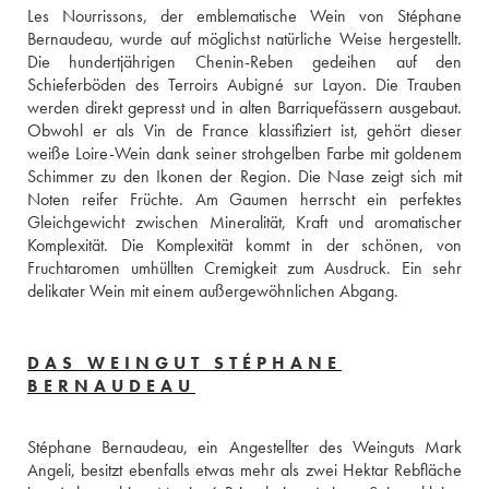
Les Nourrissons, der emblematische Wein von Stéphane 
Bernaudeau, wurde auf möglichst natürliche Weise hergestellt. 
Die hundertjährigen Chenin-Reben gedeihen auf den 
Schieferböden des Terroirs Aubigné sur Layon. Die Trauben 
werden direkt gepresst und in alten Barriquefässern ausgebaut. 
Obwohl er als Vin de France klassifiziert ist, gehört dieser 
weiße Loire-Wein dank seiner strohgelben Farbe mit goldenem 
Schimmer zu den Ikonen der Region. Die Nase zeigt sich mit 
Noten reifer Früchte. Am Gaumen herrscht ein perfektes 
Gleichgewicht zwischen Mineralität, Kraft und aromatischer 
Komplexität. Die Komplexität kommt in der schönen, von 
Fruchtaromen umhüllten Cremigkeit zum Ausdruck. Ein sehr 
delikater Wein mit einem außergewöhnlichen Abgang.
DAS WEINGUT STÉPHANE
BERNAUDEAU
Stéphane Bernaudeau, ein Angestellter des Weinguts Mark 
Angeli, besitzt ebenfalls etwas mehr als zwei Hektar Rebfläche 