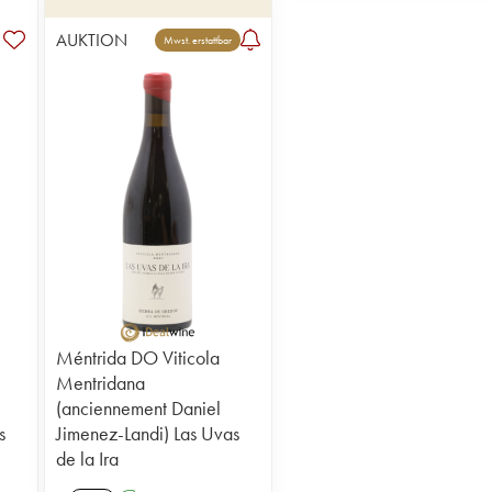
AUKTION
Mwst. erstattbar
Méntrida DO Viticola
Mentridana
(anciennement Daniel
s
Jimenez-Landi) Las Uvas
de la Ira