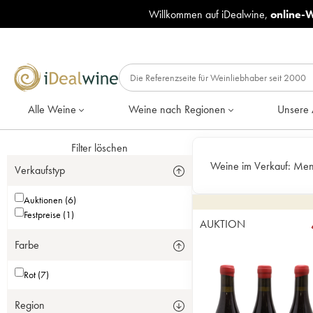
Willkommen auf iDealwine,
online-
Alle Weine
Weine nach Regionen
Unsere 
Filter löschen
Weine im Verkauf:
Men
Verkaufstyp
Auktionen (6)
Festpreise (1)
AUKTION
Farbe
Rot (7)
Region