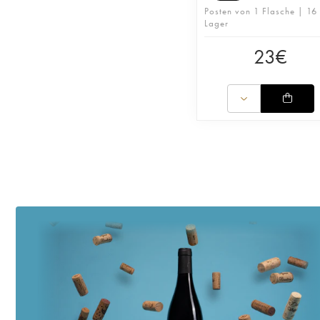
Posten von 1 Flasche | 16
Lager
23
€