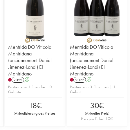
Mentridà DO Viticola
Mentridà DO Viticola
Mentridana
Mentridana
(anciennement Daniel
(anciennement Daniel
Jimenez-Landi) El
Jimenez-Landi) El
Mentridano
Mentridano
2022
A
2022
A
Posten von 1 Flasche | 0
Posten von 3 Flaschen | 1
Gebote
Gebot
18
€
30
€
(
Aktualisierung des Preises
)
(
Aktueller Preis
)
10
€
Preis pro Einheit