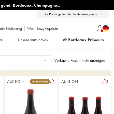
rgund
,
Bordeaux
,
Champagne
...
Die Preise gelten für die Lieferung nach:
ein-Notierung
Wein-Enzyklopädie
re
Unsere must-haves
🍇
Bordeaux Primeurs
Verkaufte Posten nicht anzeigen
AUKTION
AUKTION
1
Mwst. erstattbar