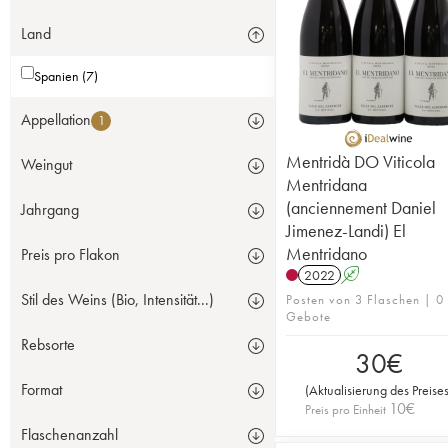
Land
Spanien (7)
Appellation
1
Mentridà DO Viticola
Weingut
Mentridana
(anciennement Daniel
Jahrgang
Jimenez-Landi) El
Mentridano
Preis pro Flakon
2022
A
Stil des Weins (Bio, Intensität...)
Posten von 3 Flaschen | 0
Gebote
Rebsorte
30
€
Format
(
Aktualisierung des Preise
10
€
Preis pro Einheit
Flaschenanzahl