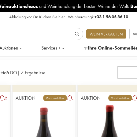
Weinauktionshaus
und
Weinhandlung der besten Weine der Welt:
Bu
Abholung vor Ort
Klicken Sie hier
|
Weinberatung?
+33 1 56 05 86 10
W
WEIN VERKAUFEN
Auktionen
Services +
✨
Ihre Online-Sommeliè
tridà DO
|
7 Ergebnisse
AUKTION
AUKTION
2
Mwst. erstattbar
Mwst. erstattbar