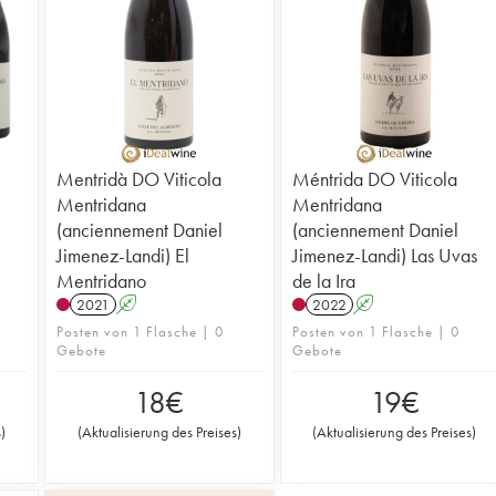
Mentridà DO Viticola
Méntrida DO Viticola
Mentridana
Mentridana
(anciennement Daniel
(anciennement Daniel
Jimenez-Landi) El
Jimenez-Landi) Las Uvas
Mentridano
de la Ira
2021
A
2022
A
Posten von 1 Flasche | 0
Posten von 1 Flasche | 0
Gebote
Gebote
18
€
19
€
s
)
(
Aktualisierung des Preises
)
(
Aktualisierung des Preises
)