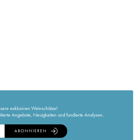
nsere exklusiven Weinschätze!
itierte Angebote, Neuigkeiten und fundierte Analysen.
ABONNIEREN