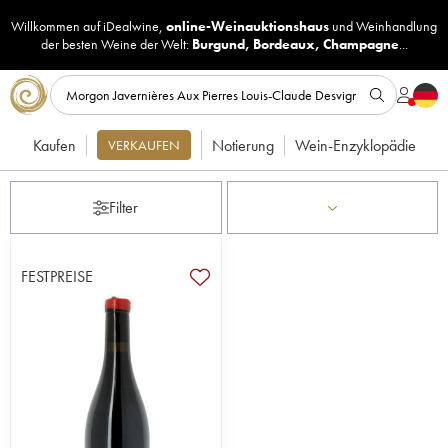
Willkommen auf iDealwine,
online-Weinauktionshaus
und
Weinhandlung
der besten Weine der Welt:
Burgund
,
Bordeaux
,
Champagne
...
Kaufen
Notierung
Wein-Enzyklopädie
VERKAUFEN
Filter
FESTPREISE