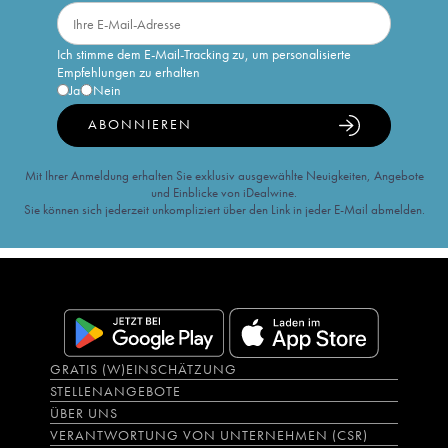
Ich stimme dem E-Mail-Tracking zu, um personalisierte
Empfehlungen zu erhalten
Ja
Nein
ABONNIEREN
Mit Ihrer Anmeldung erhalten Sie exklusiv ausgewählte Neuigkeiten, Angebote
und Einblicke von iDealwine.
Sie können sich jederzeit unkompliziert über den Link in jeder E-Mail abmelden.
GRATIS (W)EINSCHÄTZUNG
STELLENANGEBOTE
ÜBER UNS
VERANTWORTUNG VON UNTERNEHMEN (CSR)