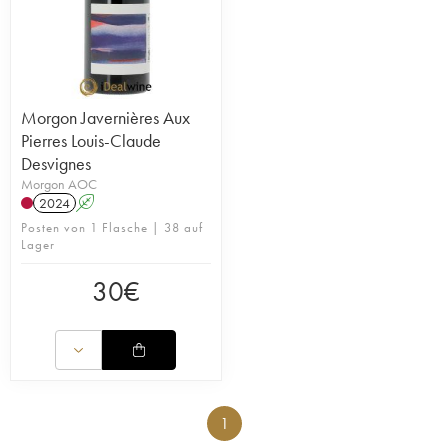
Morgon Javernières Aux
Pierres Louis-Claude
Desvignes
Morgon AOC
2024
A
Posten von 1 Flasche | 38 auf
Lager
30
€
1